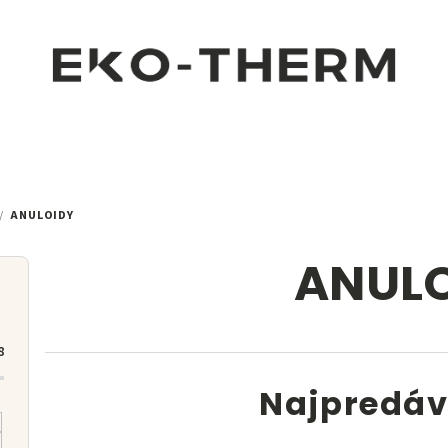
/
ANULOIDY
ANUL
8
Najpredáv