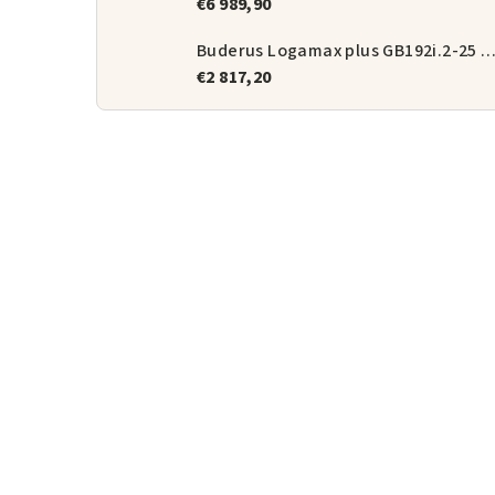
€6 989,90
Buderus Logamax plus GB192i.2-25 + magnetický odka
€2 817,20