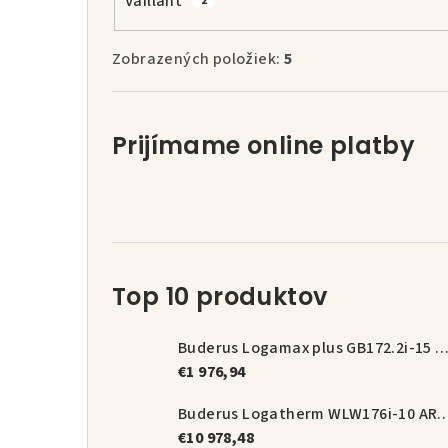
Vaillant
2
Zobrazených položiek:
5
Prijímame online platby
Top 10 produktov
Buderus Logamax plus GB172.2i-15 + magnetický odka
€1 976,94
Buderus Logatherm WLW176i-10 A
€10 978,48