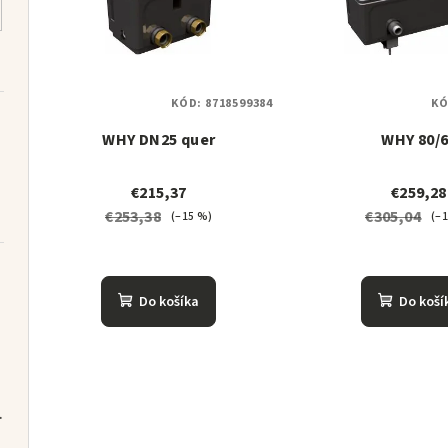
p
i
i
e
s
p
p
KÓD:
8718599384
KÓ
r
WHY DN25 quer
WHY 80/
r
o
o
d
€215,37
€259,28
€253,38
€305,04
d
(–15 %)
(–
u
u
k
k
Do košíka
Do koší
t
t
o
lovač
o
v
v
R T180 set