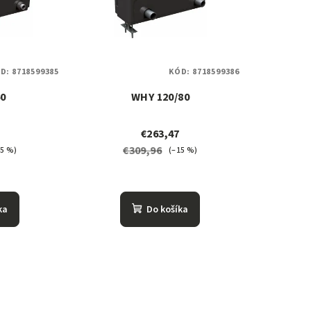
D:
8718599385
KÓD:
8718599386
60
WHY 120/80
€263,47
€309,96
15 %)
(–15 %)
ka
Do košíka