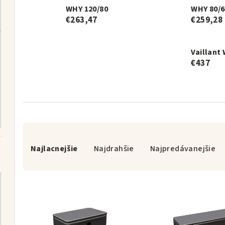
WHY 120/80
WHY 80/6
€263,47
€259,28
Vaillant
€437
R
a
Najlacnejšie
Najdrahšie
Najpredávanejšie
d
V
e
ý
n