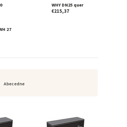
0
WHY DN25 quer
€215,37
 WH 27
Abecedne