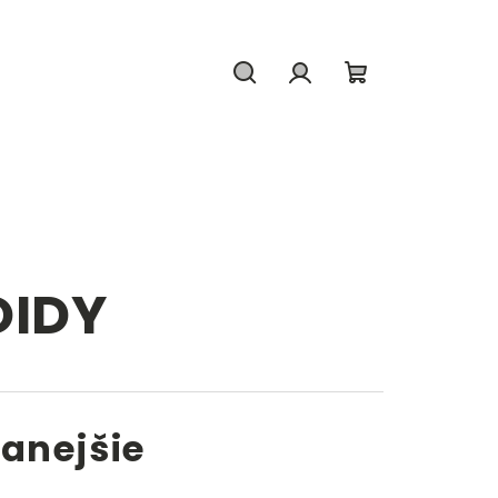
Hľadať
Prihlásenie
Nákupný
košík
OIDY
anejšie