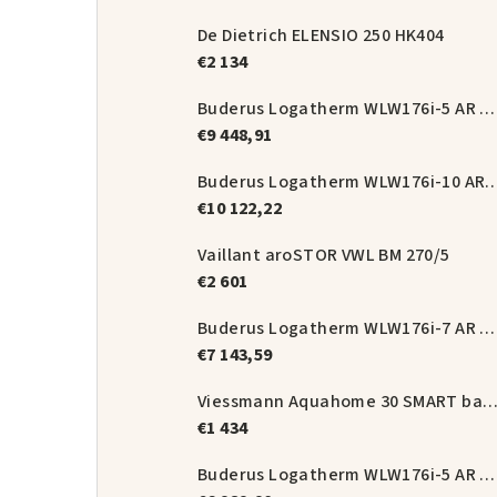
De Dietrich ELENSIO 250 HK404
€2 134
Buderus Logatherm WLW176i-5 AR T180 set
€9 448,91
Buderus Logatherm WLW176i-10 A
€10 122,22
Vaillant aroSTOR VWL BM 270/5
€2 601
Buderus Logatherm WLW176i-7 AR E set
€7 143,59
Viessmann Aquahome 30 SMART balíková zos
€1 434
Buderus Logatherm WLW176i-5 AR E set