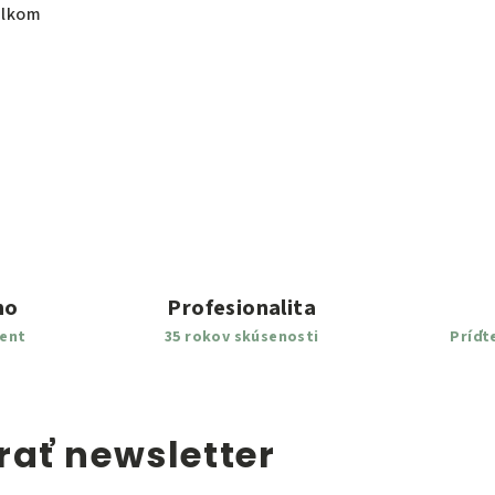
elkom
mo
Profesionalita
ment
35 rokov skúsenosti
Príďt
ať newsletter