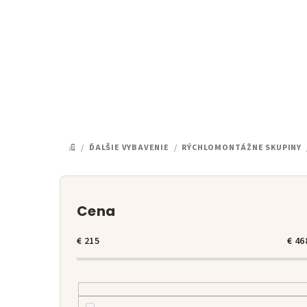
Prejsť
na
obsah
/
ĎALŠIE VYBAVENIE
/
RÝCHLOMONTÁŽNE SKUPINY
DOMOV
B
o
Cena
č
€
215
€
46
n
ý