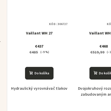
KÓD:
306727
KÓ
Vaillant WH 27
Vaillant WH
R TP70 set
€437
€468
€485
€519,99
(–9 %)
(–
Do košíka
Do koší
Hydraulický vyrovnávač tlakov
Dvojokruhový roz
tava
zabudovaným a