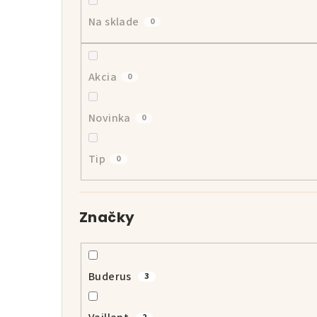
p
Na sklade
0
a
n
Akcia
0
e
l
Novinka
0
Tip
0
Značky
Buderus
3