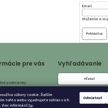
p
Email
i
s
Vložením e-mai
u
Prihlásiť sa
ormácie pre vás
Vyhľadávanie
Hľadať
dné podmienky
a a platba
oužíva súbory cookie. Ďalším
Odmietnuť
m tohto webu vyjadrujete súhlas s ich
ty
 Viac informácií
tu
.