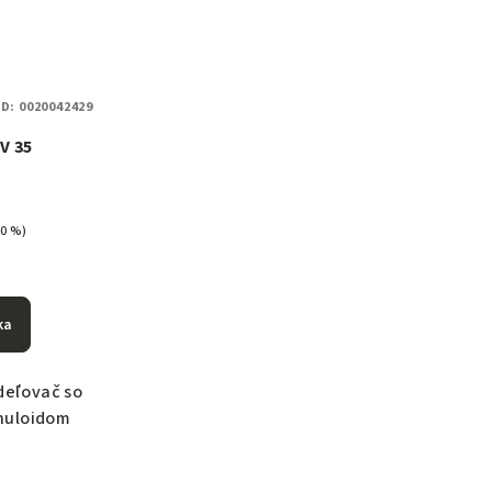
D:
0020042429
V 35
10 %)
ka
deľovač so
nuloidom