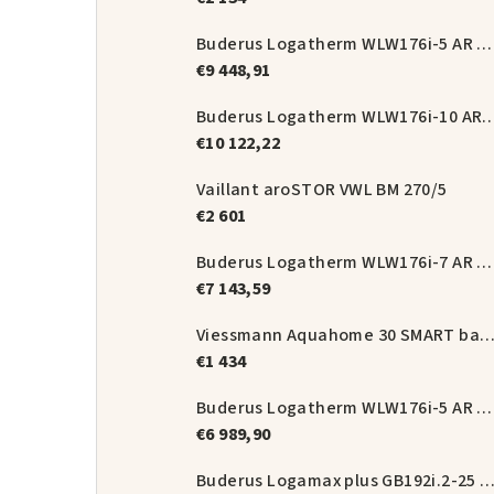
Buderus Logatherm WLW176i-5 AR T180 set
€9 448,91
Buderus Logatherm WLW176i-10 A
€10 122,22
Vaillant aroSTOR VWL BM 270/5
€2 601
Buderus Logatherm WLW176i-7 AR E set
€7 143,59
Viessmann Aquahome 30 SMART balíková zos
€1 434
Buderus Logatherm WLW176i-5 AR E set
€6 989,90
Buderus Logamax plus GB192i.2-25 + magnetický odka