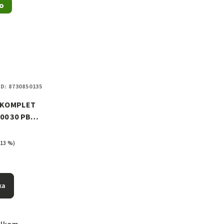
o
D:
8730850135
 KOMPLET
00 30 PB
echa
–13 %)
ka