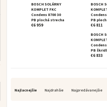
BOSCH SOLÁRNY
BOSCH S
KOMPLET FKC
KOMPLET
Condens 8700 30
Condens 
PB plochá strecha
PB plech
€6 959
€6 811
BOSCH S
KOMPLET
Condens 
PB škrid
€6 833
R
a
Najlacnejšie
Najdrahšie
Najpredávanejšie
d