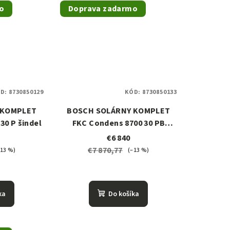
o
Doprava zadarmo
D:
8730850129
KÓD:
8730850133
 KOMPLET
BOSCH SOLÁRNY KOMPLET
30 P šindel
FKC Condens 8700 30 PB
šindel
€6 840
€7 870,77
–13 %)
(–13 %)
ka
Do košíka