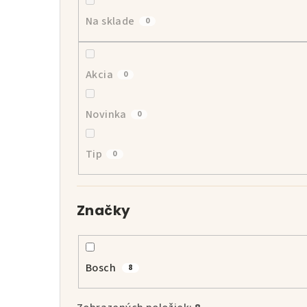
p
Na sklade
0
a
n
Akcia
0
e
l
Novinka
0
Tip
0
Značky
Bosch
8