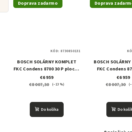
Doprava zadarmo
Doprava zadarm
KÓD:
8730850131
KÓ
BOSCH SOLÁRNY KOMPLET
BOSCH SOLÁRNY
FKC Condens 8700 30 P plochá
FKC Condens 87
strecha
plochá str
€6 959
€6 959
€8 007,30
€8 007,30
(–13 %)
(
Do košíka
Do koší