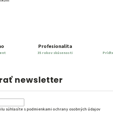
elkom
mo
Profesionalita
ment
35 rokov skúsenosti
Príďt
ať newsletter
lu súhlasíte s
podmienkami ochrany osobných údajov