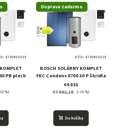
o
Doprava zadarmo
D:
8730850134
KÓD:
8730850128
 KOMPLET
BOSCH SOLÁRNY KOMPLET
30 PB plech
FKC Condens 8700 30 P škridla
€6 833
€7 862,16
–13 %)
(–13 %)
ka
Do košíka