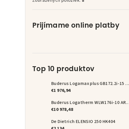
Zobrazených položiek:
8
Prijímame online platby
Top 10 produktov
Buderus Logamax plus GB172.2i-15 + magnetický odka
€1 976,94
Buderus Logatherm WLW176i-10 A
€10 978,48
De Dietrich ELENSIO 250 HK404
€2 134