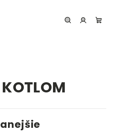
Hľadať
Prihlásenie
Nákupný
košík
S KOTLOM
anejšie