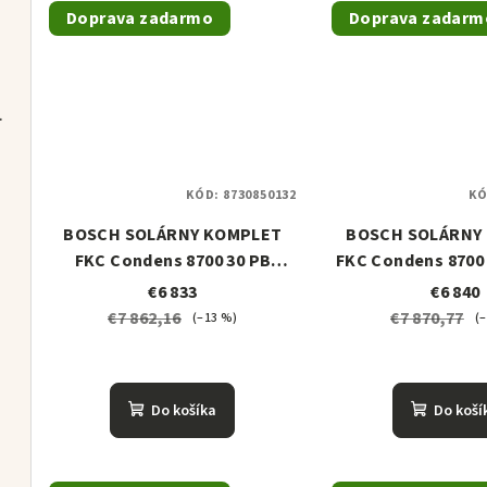
o
v
Doprava zadarmo
Doprava zadarm
v
R TP70 set
KÓD:
8730850132
KÓ
BOSCH SOLÁRNY KOMPLET
BOSCH SOLÁRNY
FKC Condens 8700 30 PB
FKC Condens 8700 
škridla
€6 833
€6 840
€7 862,16
€7 870,77
(–13 %)
(
tava
Do košíka
Do koší
lovač