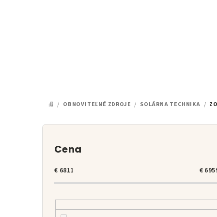
Prejsť
na
obsah
/
OBNOVITEĽNÉ ZDROJE
/
SOLÁRNA TECHNIKA
/
ZO
DOMOV
B
o
Cena
č
€
6811
€
695
n
ý