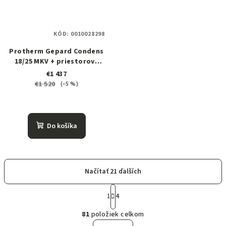
KÓD:
0010028298
Protherm Gepard Condens
18/25 MKV + priestorový
regulátor
€1 437
€1 520
(–5 %)
Do košíka
Načítať 21 ďalších
S
t
1
4
O
r
81
položiek celkom
á
v