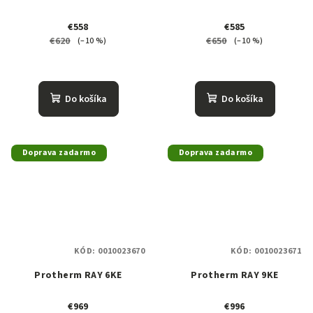
€558
€585
€620
€650
(–10 %)
(–10 %)
Do košíka
Do košíka
Doprava zadarmo
Doprava zadarmo
KÓD:
0010023670
KÓD:
0010023671
Protherm RAY 6KE
Protherm RAY 9KE
€969
€996