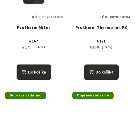
KÓD:
0020261000
KÓD:
0020118084
Protherm MiSet
Protherm Thermolink RC
€167
€171
€175
€180
(–4 %)
(–5 %)
Do košíka
Do košíka
Doprava zadarmo
Doprava zadarmo