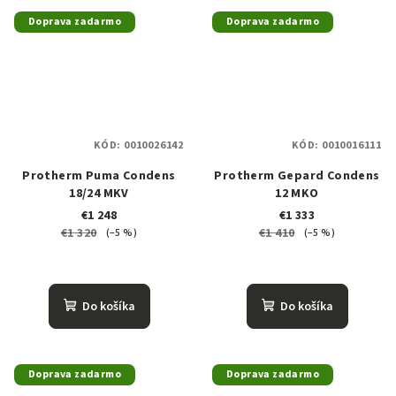
Doprava zadarmo
Doprava zadarmo
KÓD:
0010026142
KÓD:
0010016111
Protherm Puma Condens
Protherm Gepard Condens
18/24 MKV
12 MKO
€1 248
€1 333
€1 320
€1 410
(–5 %)
(–5 %)
Do košíka
Do košíka
Doprava zadarmo
Doprava zadarmo