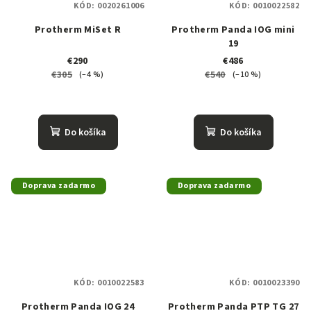
KÓD:
0020261006
KÓD:
0010022582
Protherm MiSet R
Protherm Panda IOG mini
19
€290
€486
€305
€540
(–4 %)
(–10 %)
Do košíka
Do košíka
Doprava zadarmo
Doprava zadarmo
KÓD:
0010022583
KÓD:
0010023390
Protherm Panda IOG 24
Protherm Panda PTP TG 27