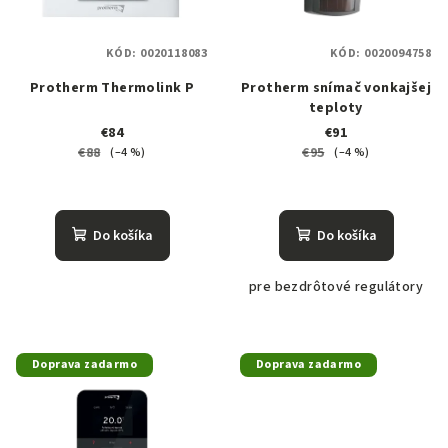
s
d
p
u
KÓD:
0020118083
KÓD:
0020094758
r
k
o
Protherm Thermolink P
Protherm snímač vonkajšej
t
teploty
d
o
€84
€91
u
€88
€95
(–4 %)
(–4 %)
v
k
t
o
Do košíka
Do košíka
v
pre bezdrôtové regulátory
Doprava zadarmo
Doprava zadarmo