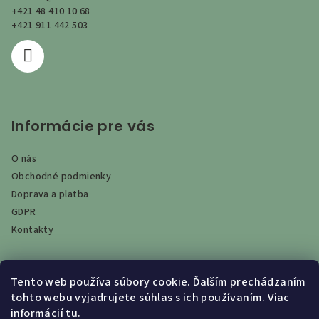
t
+421 48 410 10 68
i
+421 911 442 503
e
Informácie pre vás
O nás
Obchodné podmienky
Doprava a platba
GDPR
Kontakty
Tento web používa súbory cookie. Ďalším prechádzaním
Vyhľadávanie
tohto webu vyjadrujete súhlas s ich používaním. Viac
informácií
tu
.