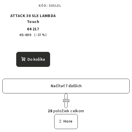
KÓD:
30SLXL
ATTACK 30 SLX LAMBDA
Touch
€4 217
€5 499
(–23 %)
Do košíka
Načítať 7 ďalších
S
t
1
2
O
r
28
položiek celkom
á
v
n
l
Hore
k
á
o