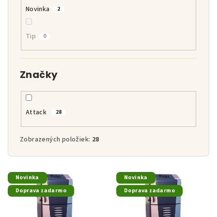
Novinka
2
Tip
0
Značky
Attack
28
Zobrazených položiek:
28
V
Novinka
Novinka
ý
Doprava zadarmo
Doprava zadarmo
p
i