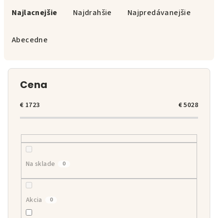
a
Najlacnejšie
Najdrahšie
Najpredávanejšie
d
e
Abecedne
n
i
e
Cena
p
r
€
1723
€
5028
o
d
u
k
Na sklade
0
t
o
v
Akcia
0