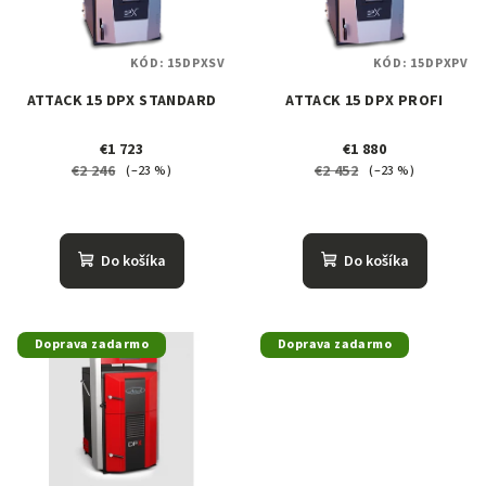
s
p
KÓD:
15DPXSV
KÓD:
15DPXPV
r
o
ATTACK 15 DPX STANDARD
ATTACK 15 DPX PROFI
d
€1 723
€1 880
u
€2 246
€2 452
(–23 %)
(–23 %)
k
t
o
Do košíka
Do košíka
v
Doprava zadarmo
Doprava zadarmo