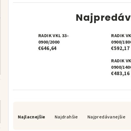
Najpredáv
RADIK VKL 33-
RADIK VK
0900/2000
0900/180
€646,64
€592,17
RADIK VK
0900/140
€483,16
R
a
Najlacnejšie
Najdrahšie
Najpredávanejšie