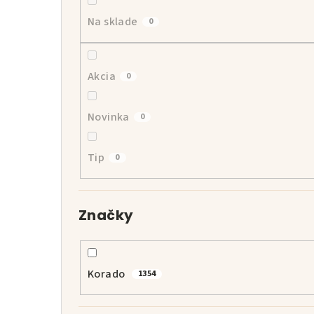
p
Na sklade
0
a
n
Akcia
0
e
l
Novinka
0
Tip
0
Značky
Korado
1354