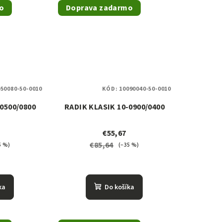
o
Doprava zadarmo
50080-50-0010
KÓD:
10090040-50-0010
0500/0800
RADIK KLASIK 10-0900/0400
€55,67
€85,64
5 %)
(–35 %)
ka
Do košíka