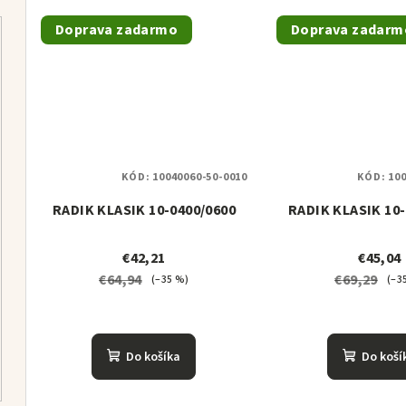
Doprava zadarmo
Doprava zadarm
KÓD:
10040060-50-0010
KÓD:
100
RADIK KLASIK 10-0400/0600
RADIK KLASIK 10-
€42,21
€45,04
€64,94
€69,29
(–35 %)
(–3
Do košíka
Do koší