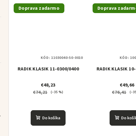
Doprava zadarmo
Doprava zadarm
KÓD:
11030040-50-0010
KÓD:
100
RADIK KLASIK 11-0300/0400
RADIK KLASIK 10-
€48,23
€49,66
€74,21
€76,41
(–35 %)
(–3
lovač
R T180 set
Do košíka
Do koší