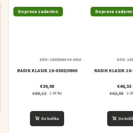
o
o
v
Doprava zadarmo
Doprava zadarm
v
KÓD:
10030060-50-0010
KÓD:
100
RADIK KLASIK 10-0300/0600
RADIK KLASIK 10-
€39,08
€40,33
€60,12
€62,05
(–35 %)
(–3
Do košíka
Do koší