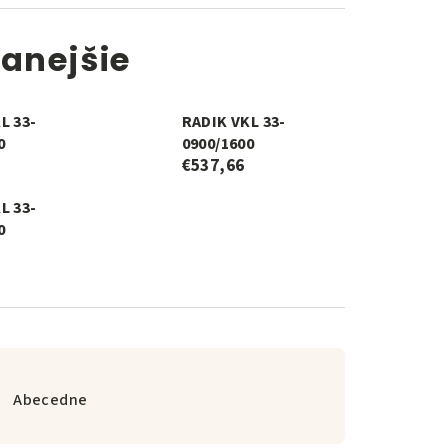
anejšie
L 33-
RADIK VKL 33-
0
0900/1600
€537,66
L 33-
0
Abecedne