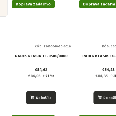
lovač
Doprava zadarmo
Doprava zadarm
KÓD:
11050040-50-0010
KÓD:
100
RADIK KLASIK 11-0500/0400
RADIK KLASIK 10-
€54,62
€54,83
€84,03
€84,35
(–35 %)
(–3
Do košíka
Do koší