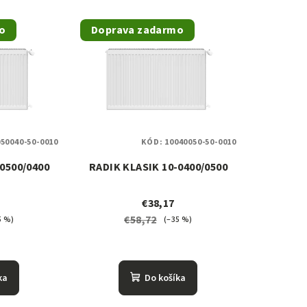
o
Doprava zadarmo
50040-50-0010
KÓD:
10040050-50-0010
0500/0400
RADIK KLASIK 10-0400/0500
€38,17
€58,72
5 %)
(–35 %)
ka
Do košíka