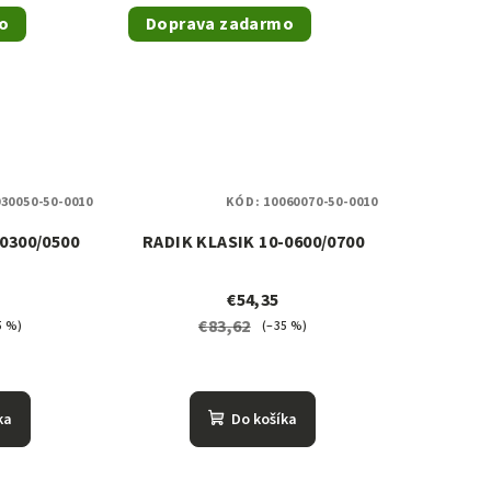
o
Doprava zadarmo
30050-50-0010
KÓD:
10060070-50-0010
0300/0500
RADIK KLASIK 10-0600/0700
€54,35
€83,62
5 %)
(–35 %)
ka
Do košíka