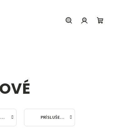
Hľadať
Prihlásenie
Nákupný
košík
LOVÉ
SO SPODNÝM PRIPOJENÍM
PRÍSLUŠENSTVO