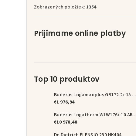
Zobrazených položiek:
1354
Prijímame online platby
Top 10 produktov
Buderus Logamax plus GB172.2i-15 + magnetický odka
€1 976,94
Buderus Logatherm WLW176i-10 A
€10 978,48
De Dietrich ELENSIO 250 HK404