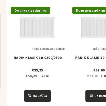
d
V
e
Doprava zadarmo
Doprava zadarm
ý
n
p
i
i
e
s
p
p
KÓD:
10030050-50-0010
KÓD:
100
r
RADIK KLASIK 10-0300/0500
RADIK KLASIK 10-
r
o
o
d
€35,35
€37,60
€54,39
€57,85
d
(–35 %)
(–3
u
u
k
k
Do košíka
Do koší
t
t