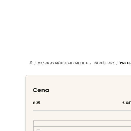
Prejsť
na
obsah
/
VYKUROVANIE A CHLADENIE
/
RADIÁTORY
/
PANE
DOMOV
B
o
Cena
č
€
35
€
64
n
ý