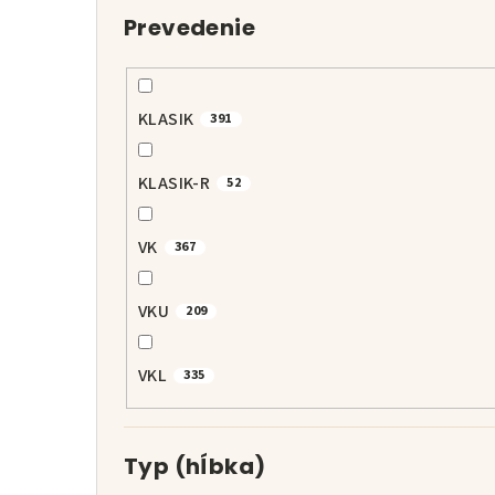
Prevedenie
KLASIK
391
KLASIK-R
52
VK
367
VKU
209
VKL
335
Typ (hĺbka)