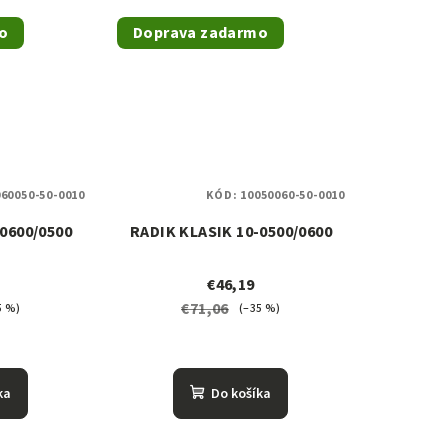
o
Doprava zadarmo
60050-50-0010
KÓD:
10050060-50-0010
0600/0500
RADIK KLASIK 10-0500/0600
€46,19
€71,06
5 %)
(–35 %)
ka
Do košíka