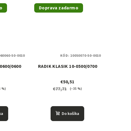
o
Doprava zadarmo
60060-50-0010
KÓD:
10050070-50-0010
0600/0600
RADIK KLASIK 10-0500/0700
€50,51
€77,71
5 %)
(–35 %)
ka
Do košíka