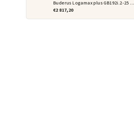
Buderus Logamax plus GB192i.2-25 + magnetický odka
€2 817,20