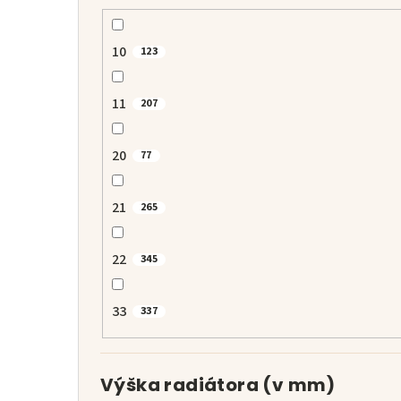
10
123
11
207
20
77
21
265
22
345
33
337
Výška radiátora (v mm)