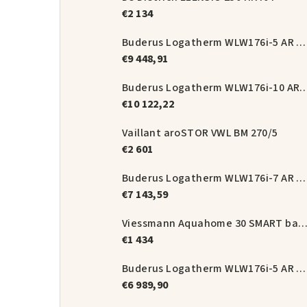
€2 134
Buderus Logatherm WLW176i-5 AR T180 set
€9 448,91
Buderus Logatherm WLW176i-10 A
€10 122,22
Vaillant aroSTOR VWL BM 270/5
€2 601
Buderus Logatherm WLW176i-7 AR E set
€7 143,59
Viessmann Aquahome 30 SMART balíková zos
€1 434
Buderus Logatherm WLW176i-5 AR E set
€6 989,90