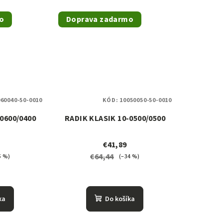
o
Doprava zadarmo
60040-50-0010
KÓD:
10050050-50-0010
0600/0400
RADIK KLASIK 10-0500/0500
€41,89
€64,44
5 %)
(–34 %)
ka
Do košíka