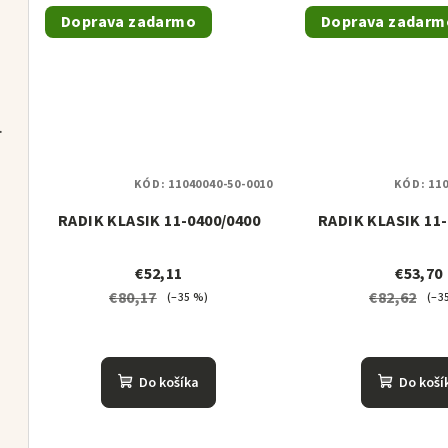
Doprava zadarmo
Doprava zadarm
R TP70 set
KÓD:
11040040-50-0010
KÓD:
110
RADIK KLASIK 11-0400/0400
RADIK KLASIK 11-
€52,11
€53,70
€80,17
€82,62
(–35 %)
(–3
tava
Do košíka
Do koší