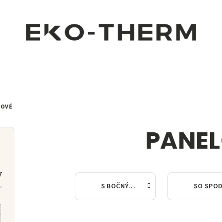
LOVÉ
PANE
7
S BOČNÝM PRIPOJENÍM