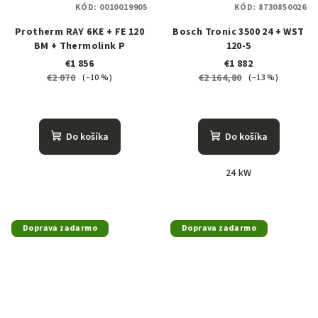
KÓD:
0010019905
KÓD:
8730850026
Protherm RAY 6KE + FE 120
Bosch Tronic 3500 24 + WST
BM + Thermolink P
120-5
€1 856
€1 882
€2 070
€2 164,80
(–10 %)
(–13 %)
Do košíka
Do košíka
24 kW
Doprava zadarmo
Doprava zadarmo