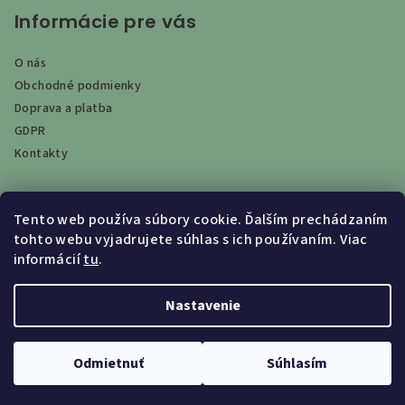
Informácie pre vás
O nás
Obchodné podmienky
Doprava a platba
GDPR
Kontakty
Tento web používa súbory cookie. Ďalším prechádzaním
Vyhľadávanie
tohto webu vyjadrujete súhlas s ich používaním. Viac
informácií
tu
.
Hľadať
Nastavenie
Copyright 2026
EKO-THERM
. Všetky práva vyhradené.
Odmietnuť
Súhlasím
Vytvoril Shoptet