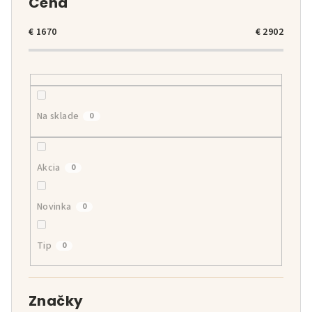
Cena
p
r
€
1670
€
2902
o
d
u
k
Na sklade
0
t
o
v
Akcia
0
Novinka
0
Tip
0
Značky