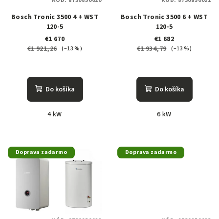
KÓD:
8730850020
KÓD:
8730850021
r
o
Bosch Tronic 3500 4 + WST
Bosch Tronic 3500 6 + WST
120-5
120-5
d
€1 670
€1 682
u
€1 921,26
€1 934,79
(–13 %)
(–13 %)
k
t
o
Do košíka
Do košíka
v
4 kW
6 kW
Doprava zadarmo
Doprava zadarmo