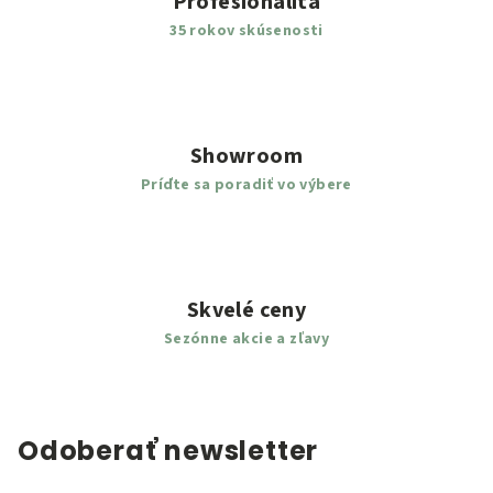
Profesionalita
i
s
35 rokov skúsenosti
u
Showroom
Príďte sa poradiť vo výbere
Skvelé ceny
Sezónne akcie a zľavy
Odoberať newsletter