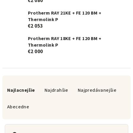
€2 080
Protherm RAY 21KE + FE 120 BM +
Thermolink P
€2 053
Protherm RAY 18KE + FE 120 BM +
Thermolink P
€2 000
R
a
Najlacnejšie
Najdrahšie
Najpredávanejšie
d
e
Abecedne
n
i
e