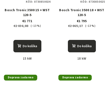
KÓD:
8730850024
KÓD:
8730850025
Bosch Tronic 3500 15 + WST
Bosch Tronic 3500 18 + WST
120-5
120-5
€1 771
€1 795
€2 036,88
€2 065,17
(–13 %)
(–13 %)
Do košíka
Do košíka
15 kW
18 kW
Doprava zadarmo
Doprava zadarmo