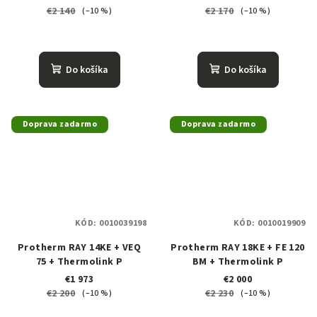
€2 140
€2 170
(–10 %)
(–10 %)
Do košíka
Do košíka
Doprava zadarmo
Doprava zadarmo
KÓD:
0010039198
KÓD:
0010019909
Protherm RAY 14KE + VEQ
Protherm RAY 18KE + FE 120
75 + Thermolink P
BM + Thermolink P
€1 973
€2 000
€2 200
€2 230
(–10 %)
(–10 %)