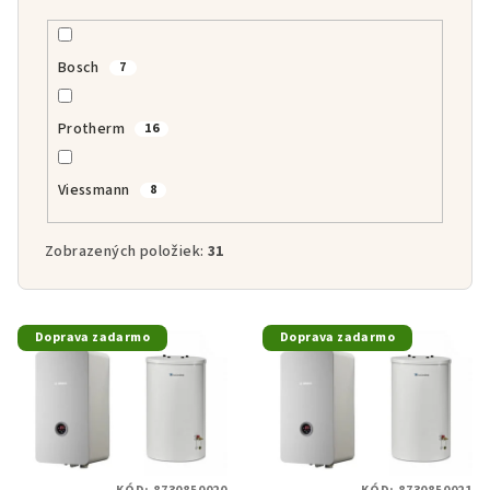
Bosch
7
Protherm
16
Viessmann
8
Zobrazených položiek:
31
V
Doprava zadarmo
Doprava zadarmo
ý
p
i
s
p