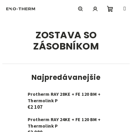
Prejsť
na
obsah
Nákupn
Hľadať
Prihlásenie
ZOSTAVA SO
košík
ZÁSOBNÍKOM
Najpredávanejšie
Protherm RAY 28KE + FE 120 BM +
Thermolink P
€2 107
Protherm RAY 24KE + FE 120 BM +
Thermolink P