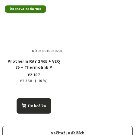
Doprava zadarmo
KÓD:
0010039201
Protherm RAY 24KE + VEQ
75 + Thermolink P
€2 107
€2 350
(–10 %)
Do košíka
Načítať 10 ďalších