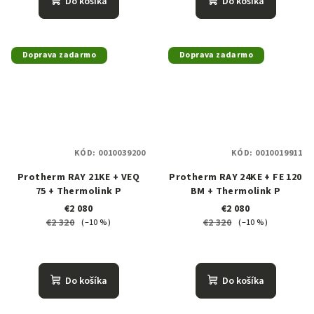
Do košíka
Do košíka
Doprava zadarmo
Doprava zadarmo
KÓD:
0010039200
KÓD:
0010019911
Protherm RAY 21KE + VEQ
Protherm RAY 24KE + FE 120
75 + Thermolink P
BM + Thermolink P
€2 080
€2 080
€2 320
€2 320
(–10 %)
(–10 %)
Do košíka
Do košíka