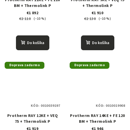
BM + Thermolink P
+ Thermolink P
€1 892
€1 910
€2 110
€2 130
(–10 %)
(–10 %)
Do košíka
Do košíka
Doprava zadarmo
Doprava zadarmo
KÓD:
0010039197
KÓD:
0010019908
Protherm RAY 12KE + VEQ
Protherm RAY 14KE + FE 120
75 + Thermolink P
BM + Thermolink P
€1 919
€1 946