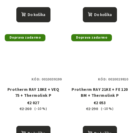
Do košíka
Do košíka
Doprava zadarmo
Doprava zadarmo
KÓD:
0010039199
KÓD:
0010019910
Protherm RAY 18KE + VEQ
Protherm RAY 21KE + FE 120
75 + Thermolink P
BM + Thermolink P
€2 027
€2 053
€2 260
€2 290
(–10 %)
(–10 %)