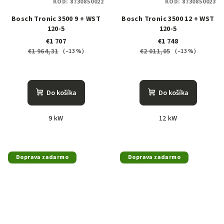
KÓD:
8730850022
KÓD:
8730850023
Bosch Tronic 3500 9 + WST
Bosch Tronic 3500 12 + WST
120-5
120-5
€1 707
€1 748
€1 964,31
€2 011,05
(–13 %)
(–13 %)
Do košíka
Do košíka
9 kW
12 kW
Doprava zadarmo
Doprava zadarmo