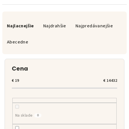
R
a
Najlacnejšie
Najdrahšie
Najpredávanejšie
d
e
Abecedne
n
i
e
Cena
p
r
€
19
€
14432
o
d
u
k
Na sklade
0
t