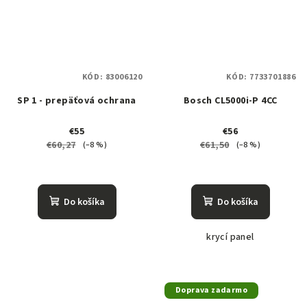
KÓD:
83006120
KÓD:
7733701886
SP 1 - prepäťová ochrana
Bosch CL5000i-P 4CC
€55
€56
€60,27
€61,50
(–8 %)
(–8 %)
Do košíka
Do košíka
krycí panel
Doprava zadarmo