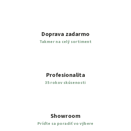
n
c
i
i
e
e
p
r
Doprava zadarmo
v
Takmer na celý sortiment
k
y
v
ý
p
Profesionalita
i
s
35 rokov skúsenosti
u
Showroom
Príďte sa poradiť vo výbere