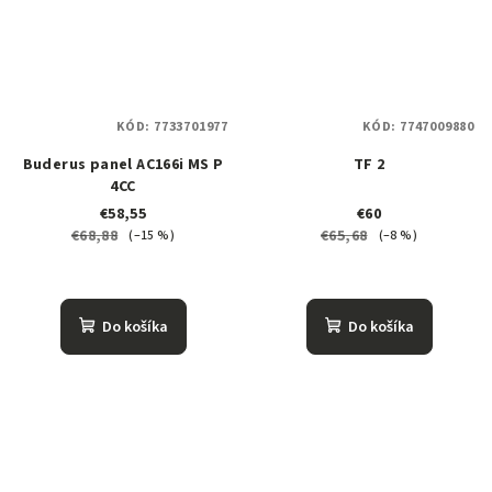
KÓD:
7733701977
KÓD:
7747009880
Buderus panel AC166i MS P
TF 2
4CC
€58,55
€60
€68,88
€65,68
(–15 %)
(–8 %)
Do košíka
Do košíka