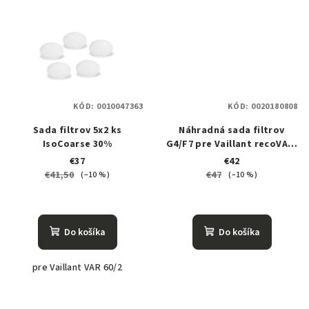
KÓD:
0010047363
KÓD:
0020180808
Sada filtrov 5x2 ks
Náhradná sada filtrov
IsoCoarse 30%
G4/F7 pre Vaillant recoVAIR
150/4
€37
€42
€41,50
€47
(–10 %)
(–10 %)
Do košíka
Do košíka
pre Vaillant VAR 60/2