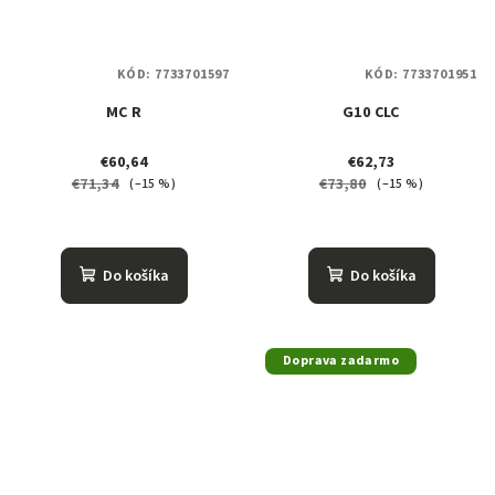
KÓD:
7733701597
KÓD:
7733701951
MC R
G10 CLC
€60,64
€62,73
€71,34
€73,80
(–15 %)
(–15 %)
Do košíka
Do košíka
Doprava zadarmo