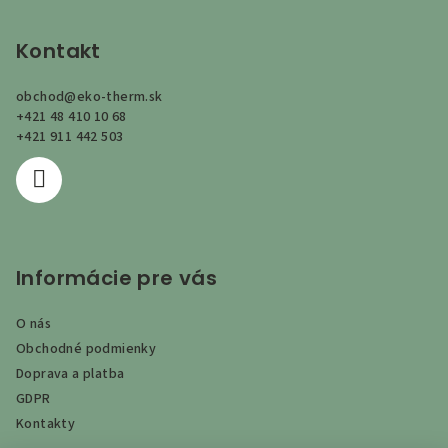
á
p
Kontakt
ä
obchod
@
eko-therm.sk
t
+421 48 410 10 68
i
+421 911 442 503
e
Informácie pre vás
O nás
Obchodné podmienky
Doprava a platba
GDPR
Kontakty