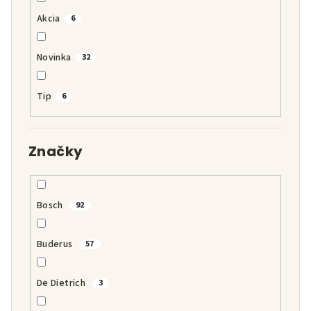
o
v
Akcia
6
Novinka
32
Tip
6
Značky
Bosch
92
Buderus
57
De Dietrich
3