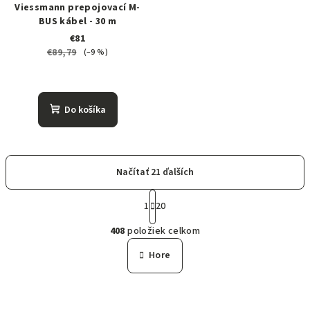
Viessmann prepojovací M-
BUS kábel - 30 m
€81
€89,79
(–9 %)
Do košíka
Načítať 21 ďalších
S
t
1
20
O
r
408
položiek celkom
á
v
n
l
Hore
k
á
o
d
v
a
a