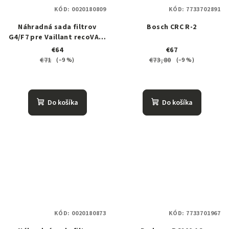
KÓD:
0020180809
KÓD:
7733702891
Náhradná sada filtrov
Bosch CRC R-2
G4/F7 pre Vaillant recoVAIR
260/4 a 360/4
€64
€67
€71
€73,80
(–9 %)
(–9 %)
Do košíka
Do košíka
KÓD:
0020180873
KÓD:
7733701967