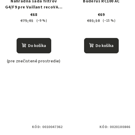
Náhradná sada filtrov
Buderus RC100 AC
G4/F9 pre Vaillant recoVAIR
260/4 a 360/4
€68
€69
€75,01
€81,18
(–9 %)
(–15 %)
Do košíka
Do košíka
(pre znečistené prostredie)
KÓD:
0010047362
KÓD:
0020180846