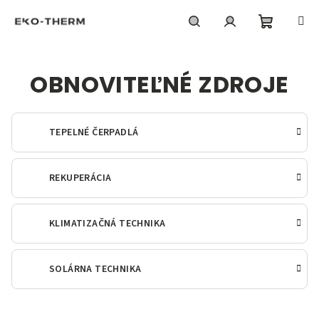
Prejsť
na
obsah
Nákupn
Hľadať
Prihlásenie
OBNOVITEĽNÉ ZDROJE
košík
TEPELNÉ ČERPADLÁ
REKUPERÁCIA
KLIMATIZAČNÁ TECHNIKA
SOLÁRNA TECHNIKA