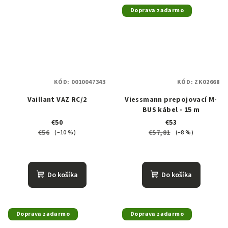
Doprava zadarmo
KÓD:
0010047343
KÓD:
ZK02668
Vaillant VAZ RC/2
Viessmann prepojovací M-
BUS kábel - 15 m
€50
€53
€56
€57,81
(–10 %)
(–8 %)
Do košíka
Do košíka
Doprava zadarmo
Doprava zadarmo