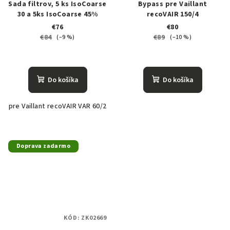
Sada filtrov, 5 ks IsoCoarse
Bypass pre Vaillant
30 a 5ks IsoCoarse 45%
recoVAIR 150/4
€76
€80
€84
€89
(–9 %)
(–10 %)
Do košíka
Do košíka
pre Vaillant recoVAIR VAR 60/2
Doprava zadarmo
KÓD:
ZK02669