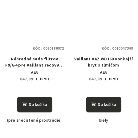
KÓD:
0020180872
KÓD:
0010047348
Náhradná sada filtrov
Vaillant VAZ WD160 vonkajší
F9/G4 pre Vaillant recoVAIR
kryt s tlmičom
150/4
€43
€43
€47,99
€47,99
(–10 %)
(–10 %)
Do košíka
Do košíka
(pre znečistené prostredie)
biely