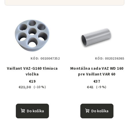
V
ý
p
i
s
p
KÓD:
0010047352
KÓD:
0020236365
r
o
Vaillant VAZ-G160 tlmiaca
Montážna sada VAZ WD 160
vložka
pre Vaillant VAR 60
d
€19
€37
u
€21,30
€41
(–10 %)
(–9 %)
k
t
o
Do košíka
Do košíka
v