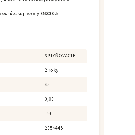
ľa európskej normy EN303-5
SPLYŇOVACIE
2 roky
45
3,03
190
235×445