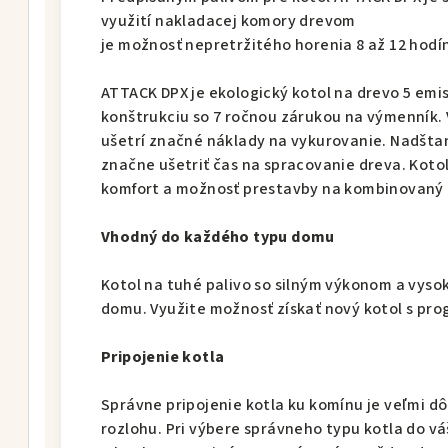
využití nakladacej komory drevom
je možnosť nepretržitého horenia 8 až 12 hodín 
ATTACK DPX je ekologický kotol na drevo 5 emis
konštrukciu so 7 ročnou zárukou na výmenník.
ušetrí značné náklady na vykurovanie. Nadšt
značne ušetriť čas na spracovanie dreva. Kot
komfort a možnosť prestavby na kombinovaný k
Vhodný do každého typu domu
Kotol na tuhé palivo so silným výkonom a vyso
domu. Využite možnosť získať nový kotol s p
Pripojenie kotla
Správne pripojenie kotla ku komínu je veľmi d
rozlohu. Pri výbere správneho typu kotla do v