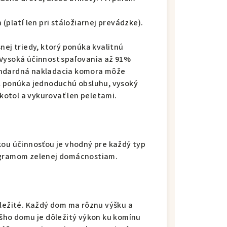
(platí len pri stáložiarnej prevádzke).
nej triedy, ktorý ponúka kvalitnú
 Vysoká účinnosť spaľovania až 91%
andardná nakladacia komora môže
ol ponúka jednoduchú obsluhu, vysoký
otol a vykurovať len peletami.
kou účinnosťou je vhodný pre každý typ
rogramom zelenej domácnostiam.
ôležité. Každý dom ma rôznu výšku a
ášho domu je dôležitý výkon ku komínu