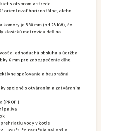
kiet s otvorom v strede.
° orientovať horizontálne, alebo
ka komory je 580 mm (od 25 kW), čo
dy klasickú metrovicu delí na
vosť a jednoduchá obsluha a údržba
rúbky 6 mm pre zabezpečenie dlhej
ektívne spaľovanie a bezprašnú
pky spojené s otváraním a zatváraním
a (PROFI)
í paliva
rok
rehriatiu vody v kotle
 1 350 °C čo zaručuje najlepšie