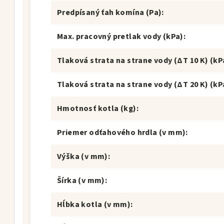
Predpísaný ťah komína (Pa)
:
Max. pracovný pretlak vody (kPa)
:
Tlaková strata na strane vody (ΔT 10 K) (kP
Tlaková strata na strane vody (ΔT 20 K) (kP
Hmotnosť kotla (kg)
:
Priemer odťahového hrdla (v mm)
:
Výška (v mm)
:
Šírka (v mm)
:
Hĺbka kotla (v mm)
: