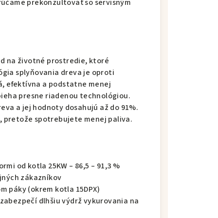
orúčame prekonzultovať so servisným
d na životné prostredie, ktoré
gia splyňovania dreva je oproti
á, efektívna a podstatne menej
bieha presne riadenou technológiou.
reva a jej hodnoty dosahujú až do 91%.
h, pretože spotrebujete menej paliva.
rmi od kotla 25KW – 86,5 – 91,3 %
ojných zákazníkov
om páky (okrem kotla 15DPX)
zabezpečí dlhšiu výdrž vykurovania na