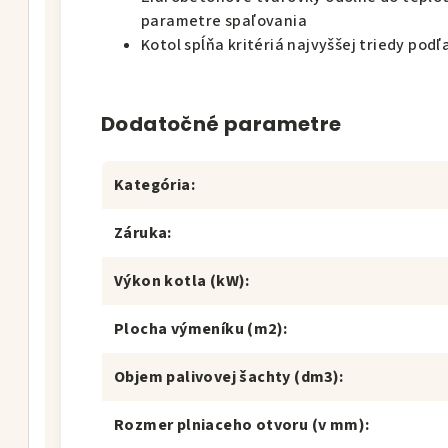
parametre spaľovania
Kotol spĺňa kritériá najvyššej triedy pod
Dodatočné parametre
Kategória
:
Záruka
:
Výkon kotla (kW)
:
Plocha výmeníku (m2)
:
Objem palivovej šachty (dm3)
:
Rozmer plniaceho otvoru (v mm)
: