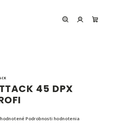
Hľadať
Prihlásenie
Nákupný
košík
ACK
TTACK 45 DPX
ROFI
emerné
hodnotené
Podrobnosti hodnotenia
notenie
duktu