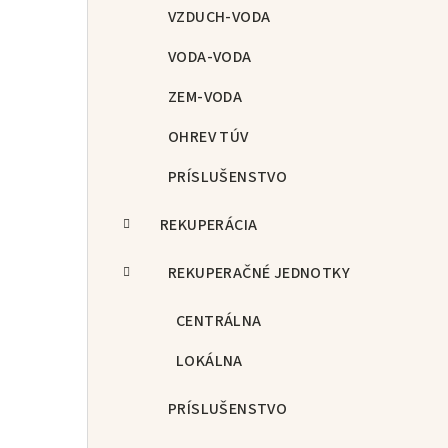
p
VZDUCH-VODA
a
VODA-VODA
n
ZEM-VODA
e
OHREV TÚV
l
PRÍSLUŠENSTVO
REKUPERÁCIA
REKUPERAČNÉ JEDNOTKY
CENTRÁLNA
LOKÁLNA
PRÍSLUŠENSTVO