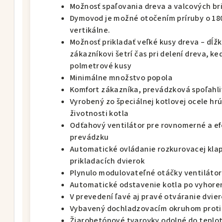
Možnosť spaľovania dreva a valcových bri
Dymovod je možné otočením príruby o 180
vertikálne.
Možnosť prikladať veľké kusy dreva – dĺž
zákazníkovi šetrí čas pri delení dreva, ke
polmetrové kusy
Minimálne množstvo popola
Komfort zákazníka, prevádzková spoľahli
Vyrobený zo špeciálnej kotlovej ocele h
životnosti kotla
Odťahový ventilátor pre rovnomerné a ef
prevádzku
Automatické ovládanie rozkurovacej kla
prikladacích dvierok
Plynulo modulovateľné otáčky ventilátor
Automatické odstavenie kotla po vyhoren
V prevedení ľavé aj pravé otváranie dvie
Vybavený dochladzovacím okruhom proti p
Žiarobetónové tvarovky odolné do teploty