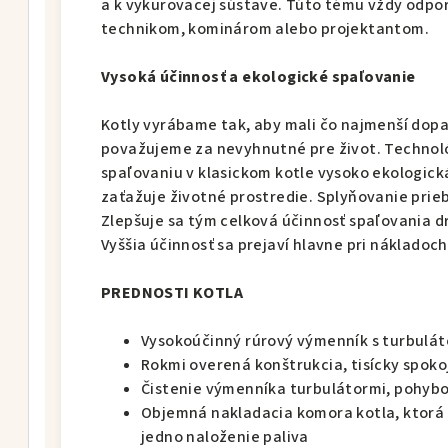
a k vykurovacej sústave. Túto tému vždy odp
technikom, kominárom alebo projektantom.
Vysoká účinnosť a ekologické spaľovanie
Kotly vyrábame tak, aby mali čo najmenší dopa
považujeme za nevyhnutné pre život. Technoló
spaľovaniu v klasickom kotle vysoko ekologick
zaťažuje životné prostredie. Splyňovanie prie
Zlepšuje sa tým celková účinnosť spaľovania d
Vyššia účinnosť sa prejaví hlavne pri nákladoc
PREDNOSTI KOTLA
Vysokoúčinný rúrový výmenník s turbuláto
Rokmi overená konštrukcia, tisícky spok
Čistenie výmenníka turbulátormi, pohyb
Objemná nakladacia komora kotla, ktorá 
jedno naloženie paliva