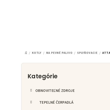
Prejsť
na
obsah
/
KOTLY
/
NA PEVNÉ PALIVO
/
SPLYŇOVACIE
/
ATTA
DOMOV
B
o
Kategórie
Preskočiť
kategórie
č
OBNOVITEĽNÉ ZDROJE
n
ý
TEPELNÉ ČERPADLÁ