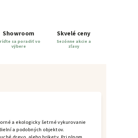
Showroom
Skvelé ceny
ríďte sa poradiť vo
Sezónne akcie a
výbere
zľavy
porné a ekologicky šetrné vykurovanie
dielní a podobných objektov.
uché drevo, alebo brikety. Pri plnom