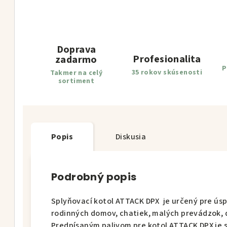
Doprava
Profesionalita
zadarmo
P
35 rokov skúsenosti
Takmer na celý
sortiment
Popis
Diskusia
Podrobný popis
Splyňovací kotol ATTACK DPX je určený pre ús
rodinných domov, chatiek, malých prevádzok, 
Predpísaným palivom pre kotol ATTACK DPX je s