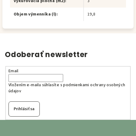
Vykurovacia plocha (m2)
:
3
Objem výmenníka (l)
:
19,8
Odoberať newsletter
Email
Vložením e-mailu súhlasíte s
podmienkami ochrany osobných
údajov
Prihlásiť sa
Z
á