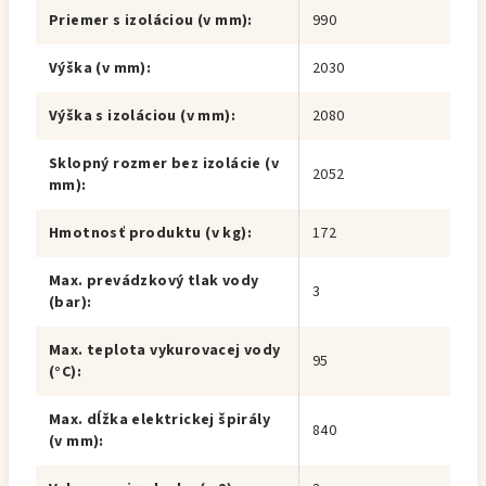
Priemer s izoláciou (v mm)
:
990
Výška (v mm)
:
2030
Výška s izoláciou (v mm)
:
2080
Sklopný rozmer bez izolácie (v
2052
mm)
:
Hmotnosť produktu (v kg)
:
172
Max. prevádzkový tlak vody
3
(bar)
:
Max. teplota vykurovacej vody
95
(°C)
:
Max. dĺžka elektrickej špirály
840
(v mm)
: