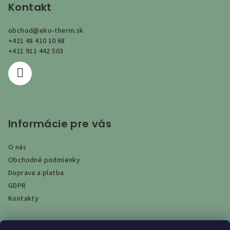
p
Kontakt
ä
obchod
@
eko-therm.sk
t
+421 48 410 10 68
i
+421 911 442 503
e
Informácie pre vás
O nás
Obchodné podmienky
Doprava a platba
GDPR
Kontakty