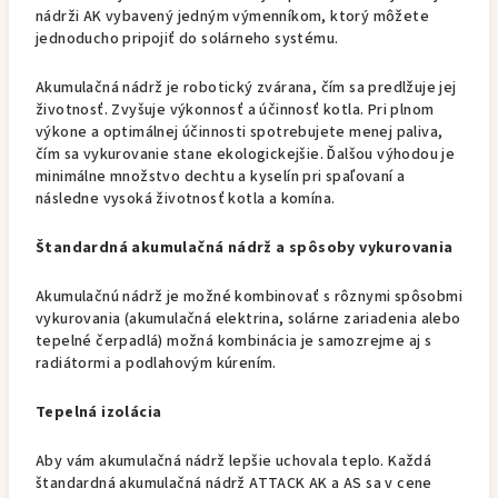
nádrži AK vybavený jedným výmenníkom, ktorý môžete
jednoducho pripojiť do solárneho systému.
Akumulačná nádrž je robotický zvárana, čím sa predlžuje jej
životnosť. Zvyšuje výkonnosť a účinnosť kotla. Pri plnom
výkone a optimálnej účinnosti spotrebujete menej paliva,
čím sa vykurovanie stane ekologickejšie. Ďalšou výhodou je
minimálne množstvo dechtu a kyselín pri spaľovaní a
následne vysoká životnosť kotla a komína.
Štandardná akumulačná nádrž a spôsoby vykurovania
Akumulačnú nádrž je možné kombinovať s rôznymi spôsobmi
vykurovania (akumulačná elektrina, solárne zariadenia alebo
tepelné čerpadlá) možná kombinácia je samozrejme aj s
radiátormi a podlahovým kúrením.
Tepelná izolácia
Aby vám akumulačná nádrž lepšie uchovala teplo. Každá
štandardná akumulačná nádrž ATTACK AK a AS sa v cene