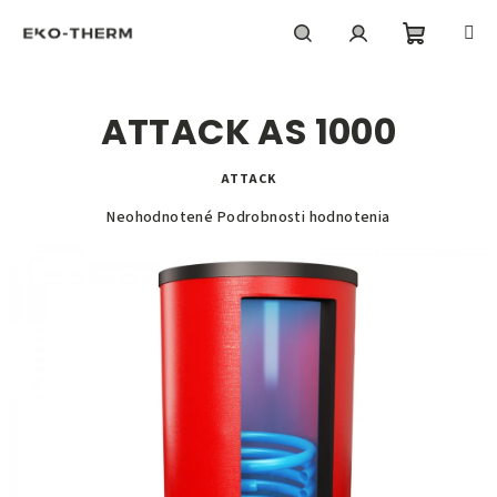
Prejsť
na
obsah
Nákupn
Hľadať
Prihlásenie
ATTACK AS 1000
košík
ATTACK
Priemerné
Neohodnotené
Podrobnosti hodnotenia
hodnotenie
produktu
je
0,0
z
5
hviezdičiek.