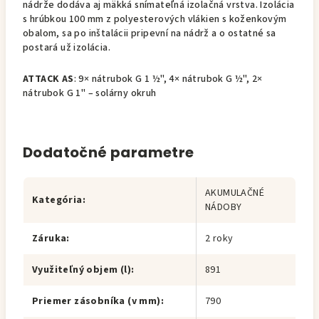
nádrže dodáva aj mäkká snímateľná izolačná vrstva. Izolácia
s hrúbkou 100 mm z polyesterových vlákien s koženkovým
obalom, sa po inštalácii pripevní na nádrž a o ostatné sa
postará už izolácia.
ATTACK AS
: 9× nátrubok G 1 ½", 4× nátrubok G ½", 2×
nátrubok G 1" – solárny okruh
Dodatočné parametre
AKUMULAČNÉ
Kategória
:
NÁDOBY
Záruka
:
2 roky
Využiteľný objem (l)
:
891
Priemer zásobníka (v mm)
:
790