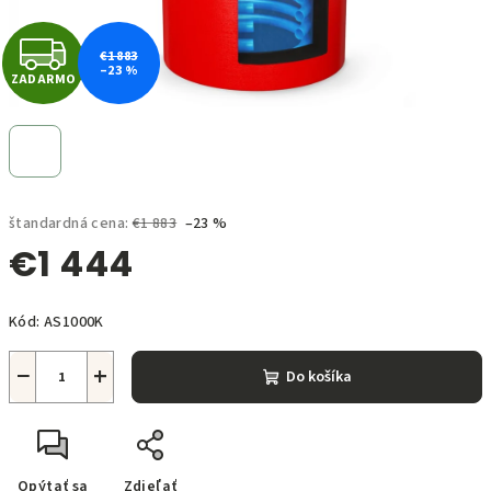
Z
€1 883
–23 %
ZADARMO
A
D
A
štandardná cena:
€1 883
–23 %
R
€1 444
M
Jednotková
O
Kód:
AS1000K
cena:
−
+
Do košíka
Opýtať sa
Zdieľať