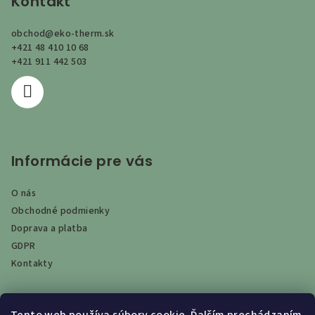
p
Kontakt
ä
obchod
@
eko-therm.sk
t
+421 48 410 10 68
i
+421 911 442 503
e
Informácie pre vás
O nás
Obchodné podmienky
Doprava a platba
GDPR
Kontakty