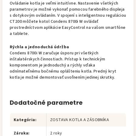
Ovládanie kotla je veľmi intuitívne. Nastavenie všetkých
parametrov je možné vykonať pomocou farebného displeja
s dotykovým ovládaním. V spojení s inteligentnou reguláciou
CT200 môžete kotol Condens 8700i W ovládať
prostredníctvom aplikácie EasyControl na vašom smartfóne
a tablete.
Rýchla a jednoduchá údržba
Condens 8700i W zaručuje úsporu pri všetkých
inštalatérskych činnostiach. Prístup k technickým
komponentom je jednoduchý a rýchly vďaka
odnímateľnému bočnému oplášteniu kotla. Predný kryt
kotla je možné demontovať uvoľnením jedinej skrutky.
Dodatočné parametre
Kategória
:
ZOSTAVA KOTLA A ZÁSOBNÍKA
Záruka
:
2 roky