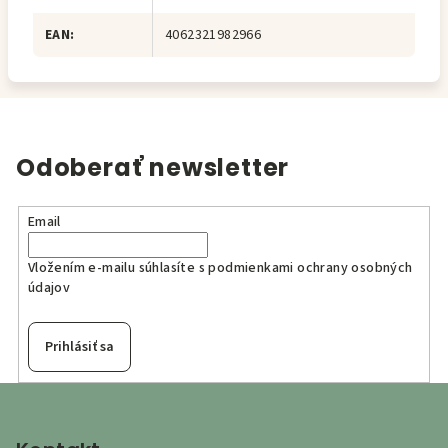
EAN
:
4062321982966
Odoberať newsletter
Email
Vložením e-mailu súhlasíte s
podmienkami ochrany osobných
údajov
Prihlásiť sa
Z
á