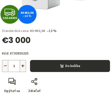
Z
€3 451,38
–13 %
ZADARMO
A
D
štandardná cena:
€3 451,38
–13 %
€3 000
A
Jednotková
R
Kód:
8730850205
cena:
M
−
+
Do košíka
O
Opýtať sa
Zdieľať