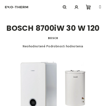
Prejsť
na
obsah
Nákupn
Hľadať
Prihlásenie
BOSCH 8700iW 30 W 120
košík
BOSCH
Priemerné
Neohodnotené
Podrobnosti hodnotenia
hodnotenie
produktu
je
0,0
z
5
hviezdičiek.