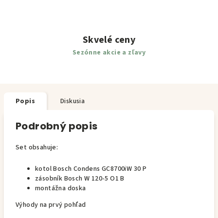
Skvelé ceny
Sezónne akcie a zľavy
Popis
Diskusia
Podrobný popis
Set obsahuje:
kotol Bosch Condens GC8700iW 30 P
zásobník Bosch W 120-5 O1 B
montážna doska
Výhody na prvý pohľad