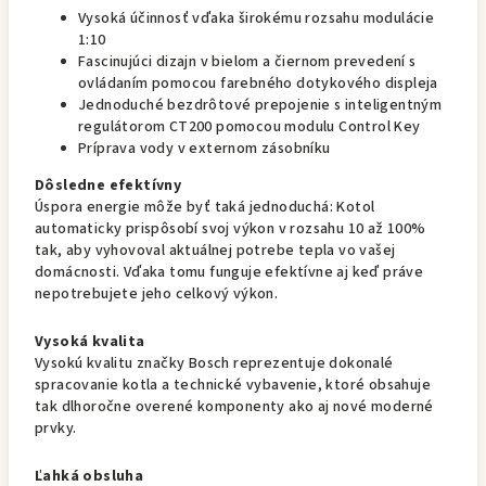
Vysoká účinnosť vďaka širokému rozsahu modulácie
1:10
Fascinujúci dizajn v bielom a čiernom prevedení s
ovládaním pomocou farebného dotykového displeja
Jednoduché bezdrôtové prepojenie s inteligentným
regulátorom CT200 pomocou modulu Control Key
Príprava vody v externom zásobníku
Dôsledne efektívny
Úspora energie môže byť taká jednoduchá: Kotol
automaticky prispôsobí svoj výkon v rozsahu 10 až 100%
tak, aby vyhovoval aktuálnej potrebe tepla vo vašej
domácnosti. Vďaka tomu funguje efektívne aj keď práve
nepotrebujete jeho celkový výkon.
Vysoká kvalita
Vysokú kvalitu značky Bosch reprezentuje dokonalé
spracovanie kotla a technické vybavenie, ktoré obsahuje
tak dlhoročne overené komponenty ako aj nové moderné
prvky.
Ľahká obsluha