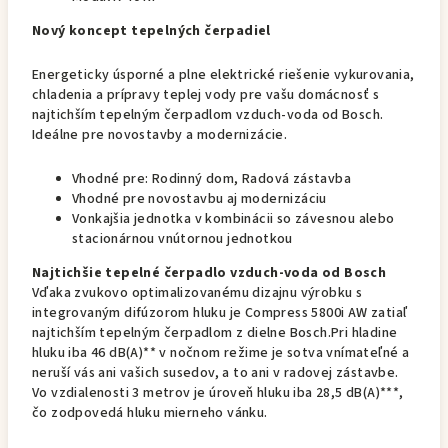
Nový koncept tepelných čerpadiel
Energeticky úsporné a plne elektrické riešenie vykurovania,
chladenia a prípravy teplej vody pre vašu domácnosť s
najtichším tepelným čerpadlom vzduch-voda od Bosch.
Ideálne pre novostavby a modernizácie.
Vhodné pre: Rodinný dom, Radová zástavba
Vhodné pre novostavbu aj modernizáciu
Vonkajšia jednotka v kombinácii so závesnou alebo
stacionárnou vnútornou jednotkou
Najtichšie tepelné čerpadlo vzduch-voda od Bosch
Vďaka zvukovo optimalizovanému dizajnu výrobku s
integrovaným difúzorom hluku je Compress 5800i AW zatiaľ
najtichším tepelným čerpadlom z dielne Bosch.Pri hladine
hluku iba 46 dB(A)** v nočnom režime je sotva vnímateľné a
neruší vás ani vašich susedov, a to ani v radovej zástavbe.
Vo vzdialenosti 3 metrov je úroveň hluku iba 28,5 dB(A)***,
čo zodpovedá hluku mierneho vánku.