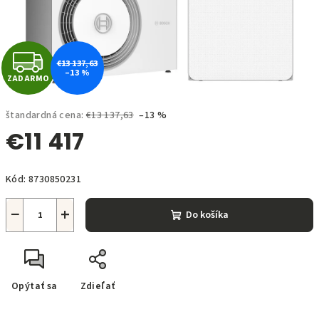
Z
€13 137,63
–13 %
ZADARMO
A
D
štandardná cena:
€13 137,63
–13 %
€11 417
A
Jednotková
R
Kód:
8730850231
cena:
M
−
+
Do košíka
O
Opýtať sa
Zdieľať