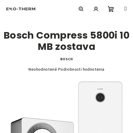
Prejsť
na
obsah
Nákupn
Hľadať
Prihlásenie
Bosch Compress 5800i 10
košík
MB zostava
BOSCH
Priemerné
Neohodnotené
Podrobnosti hodnotenia
hodnotenie
produktu
je
0,0
z
5
hviezdičiek.