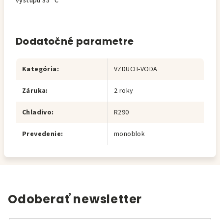
výstupu 35 °C
Dodatočné parametre
Kategória
:
VZDUCH-VODA
Záruka
:
2 roky
Chladivo
:
R290
Prevedenie
:
monoblok
Odoberať newsletter