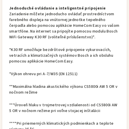
Jednoduché ovládanie a inteligentné pripojenie
Zariadenie môžete jednoducho ovládať prostredníctvom
farebného displeja na vnútornej jednotke tepelného
čerpadla alebo pomocou aplikácie HomeCom Easy vo vašom
smartfóne. Na internet sa pripojíte pomocou modulu Bosch
WiFi Gateway K30 RF (voliteľné príslušenstvo)*.
*K30 RF umožňuje bezdrôtové pripojenie vykurovacích,
vetracích a klimatizačných systémov Bosch a ich obsluhu
pomocou aplikácie HomeCom Easy.
*Výkon ohrevu pri A-7/W35 (EN 12511)
**Maximálna hladina akustického výkonu CS5800i AW 5 OR v
nočnom režime
***Úroveň hluku v trojmetrovej vzdialenosti od CS5800i AW
5 OR v nočnom režime pri voľne stojacej inštalácii
****Pri priemerných klimatických podmienkach a teplote