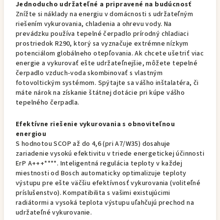
Jednoducho udržateľné a pripravené na budúcnosť
Znížte si náklady na energiu v domácnosti s udržateľným
riešením vykurovania, chladenia a ohrevu vody. Na
prevádzku používa tepelné čerpadlo prírodný chladiaci
prostriedok R290, ktorý sa vyznačuje extrémne nízkym
potenciálom globálneho otepľovania. Ak chcete ušetriť viac
energie a vykurovať ešte udržateľnejšie, môžete tepelné
čerpadlo vzduch-voda skombinovať s vlastným
fotovoltickým systémom. Spýtajte sa vášho inštalatéra, či
máte nárok na získanie štátnej dotácie pri kúpe vášho
tepelného čerpadla.
Efektívne riešenie vykurovania s obnoviteľnou
energiou
S hodnotou SCOP až do 4,6 (pri A7/W35) dosahuje
zariadenie vysokú efektivitu v triede energetickej účinnosti
ErP A+++****. Inteligentná regulácia teploty v každej
miestnosti od Bosch automaticky optimalizuje teploty
výstupu pre ešte väčšiu efektívnosť vykurovania (voliteľné
príslušenstvo). Kompatibilita s vašimi existujúcimi
radiátormi a vysoká teplota výstupu uľahčujú prechod na
udržateľné vykurovanie.