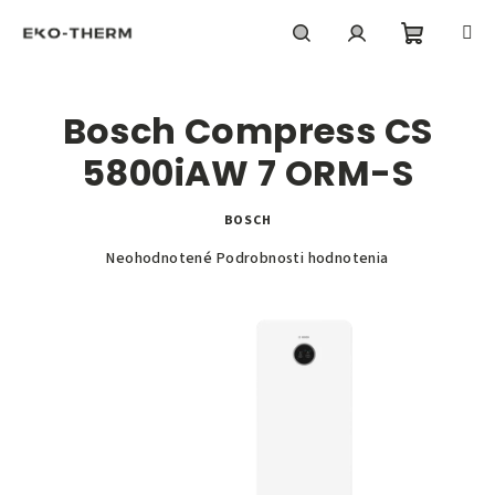
Prejsť
na
obsah
Nákupn
Hľadať
Prihlásenie
Bosch Compress CS
košík
5800iAW 7 ORM-S
BOSCH
Priemerné
Neohodnotené
Podrobnosti hodnotenia
hodnotenie
produktu
je
0,0
z
5
hviezdičiek.