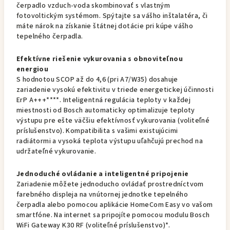
čerpadlo vzduch-voda skombinovať s vlastným
fotovoltickým systémom. Spýtajte sa vášho inštalatéra, či
máte nárok na získanie štátnej dotácie pri kúpe vášho
tepelného čerpadla.
Efektívne riešenie vykurovania s obnoviteľnou
energiou
S hodnotou SCOP až do 4,6 (pri A7/W35) dosahuje
zariadenie vysokú efektivitu v triede energetickej účinnosti
ErP A+++****. Inteligentná regulácia teploty v každej
miestnosti od Bosch automaticky optimalizuje teploty
výstupu pre ešte väčšiu efektívnosť vykurovania (voliteľné
príslušenstvo). Kompatibilita s vašimi existujúcimi
radiátormi a vysoká teplota výstupu uľahčujú prechod na
udržateľné vykurovanie.
Jednoduché ovládanie a inteligentné pripojenie
Zariadenie môžete jednoducho ovládať prostredníctvom
farebného displeja na vnútornej jednotke tepelného
čerpadla alebo pomocou aplikácie HomeCom Easy vo vašom
smartfóne. Na internet sa pripojíte pomocou modulu Bosch
WiFi Gateway K30 RF (voliteľné príslušenstvo)*.