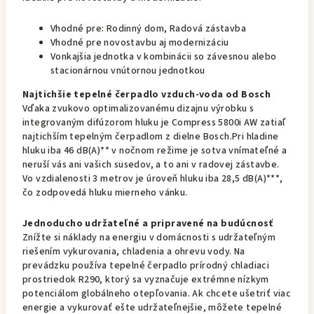
Vhodné pre: Rodinný dom, Radová zástavba
Vhodné pre novostavbu aj modernizáciu
Vonkajšia jednotka v kombinácii so závesnou alebo
stacionárnou vnútornou jednotkou
Najtichšie tepelné čerpadlo vzduch-voda od Bosch
Vďaka zvukovo optimalizovanému dizajnu výrobku s
integrovaným difúzorom hluku je Compress 5800i AW zatiaľ
najtichším tepelným čerpadlom z dielne Bosch.Pri hladine
hluku iba 46 dB(A)** v nočnom režime je sotva vnímateľné a
neruší vás ani vašich susedov, a to ani v radovej zástavbe.
Vo vzdialenosti 3 metrov je úroveň hluku iba 28,5 dB(A)***,
čo zodpovedá hluku mierneho vánku.
Jednoducho udržateľné a pripravené na budúcnosť
Znížte si náklady na energiu v domácnosti s udržateľným
riešením vykurovania, chladenia a ohrevu vody. Na
prevádzku používa tepelné čerpadlo prírodný chladiaci
prostriedok R290, ktorý sa vyznačuje extrémne nízkym
potenciálom globálneho otepľovania. Ak chcete ušetriť viac
energie a vykurovať ešte udržateľnejšie, môžete tepelné