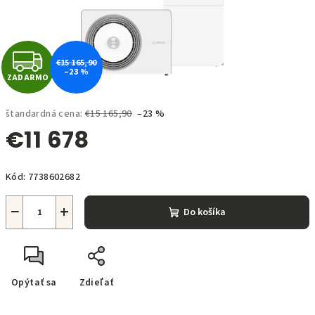
Z
€15 165,90
–23 %
ZADARMO
A
D
štandardná cena:
€15 165,90
–23 %
€11 678
A
Jednotková
R
Kód:
7738602682
cena:
M
−
+
Do košíka
O
Opýtať sa
Zdieľať