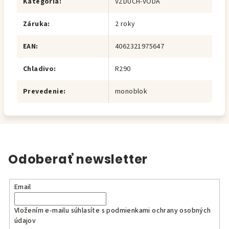
Kategória
:
VZDUCH-VODA
Záruka
:
2 roky
EAN
:
4062321975647
Chladivo
:
R290
Prevedenie
:
monoblok
Odoberať newsletter
Email
Vložením e-mailu súhlasíte s
podmienkami ochrany osobných
údajov