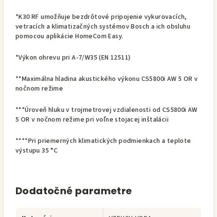
*K30 RF umožňuje bezdrôtové pripojenie vykurovacích,
vetracích a klimatizačných systémov Bosch a ich obsluhu
pomocou aplikácie HomeCom Easy.
*Výkon ohrevu pri A-7/W35 (EN 12511)
**Maximálna hladina akustického výkonu CS5800i AW 5 OR v
nočnom režime
***Úroveň hluku v trojmetrovej vzdialenosti od CS5800i AW
5 OR v nočnom režime pri voľne stojacej inštalácii
****Pri priemerných klimatických podmienkach a teplote
výstupu 35 °C
Dodatočné parametre