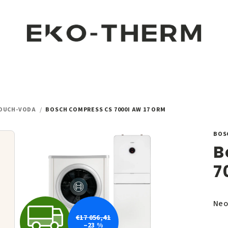
DUCH-VODA
/
BOSCH COMPRESS CS 7000I AW 17 ORM
BOS
B
7
Pri
Neo
Z
hod
€17 056,41
–23 %
pro