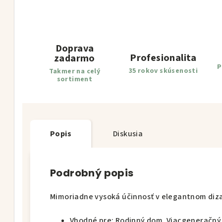
Doprava
Profesionalita
zadarmo
P
35 rokov skúsenosti
Takmer na celý
sortiment
Popis
Diskusia
Podrobný popis
Mimoriadne vysoká účinnosť v elegantnom diza
Vhodné pre: Rodinný dom, Viacgeneračný