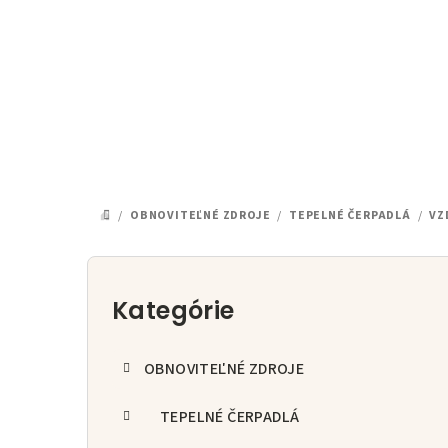
Prejsť
na
obsah
/
OBNOVITEĽNÉ ZDROJE
/
TEPELNÉ ČERPADLÁ
/
VZ
DOMOV
B
o
Kategórie
Preskočiť
kategórie
č
OBNOVITEĽNÉ ZDROJE
n
ý
TEPELNÉ ČERPADLÁ