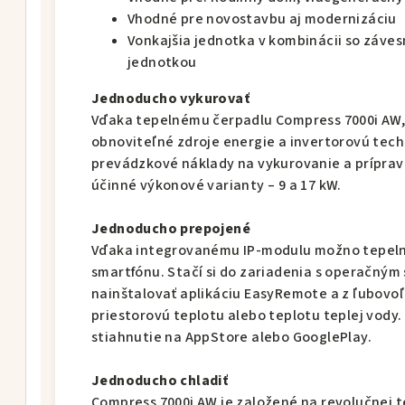
Vhodné pre novostavbu aj modernizáciu
Vonkajšia jednotka v kombinácii so záve
jednotkou
Jednoducho vykurovať
Vďaka tepelnému čerpadlu Compress 7000i AW, 
obnoviteľné zdroje energie a invertorovú tech
prevádzkové náklady na vykurovanie a prípravu 
účinné výkonové varianty – 9 a 17 kW.
Jednoducho prepojené
Vďaka integrovanému IP-modulu možno tepelné
smartfónu. Stačí si do zariadenia s operačný
nainštalovať aplikáciu EasyRemote a z ľubovo
priestorovú teplotu alebo teplotu teplej vody.
stiahnutie na AppStore alebo GooglePlay.
Jednoducho chladiť
Compress 7000i AW je založené na revolučnej t