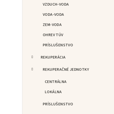
p
VZDUCH-VODA
a
VODA-VODA
n
ZEM-VODA
e
OHREV TÚV
l
PRÍSLUŠENSTVO
REKUPERÁCIA
REKUPERAČNÉ JEDNOTKY
CENTRÁLNA
LOKÁLNA
PRÍSLUŠENSTVO