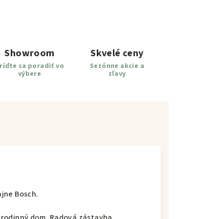
Showroom
Skvelé ceny
ríďte sa poradiť vo
Sezónne akcie a
výbere
zľavy
jne Bosch.
 rodinný dom, Radová zástavba