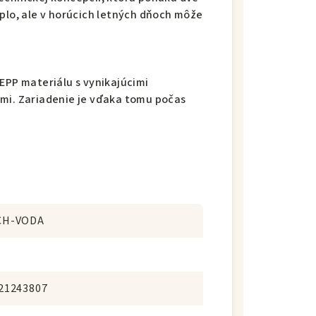
eplo, ale v horúcich letných dňoch môže
EPP materiálu s vynikajúcimi
ami. Zariadenie je vďaka tomu počas
CH-VODA
21243807