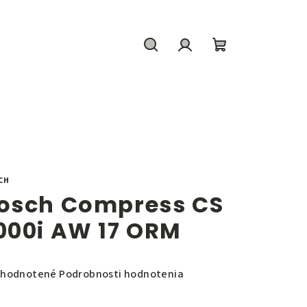
Hľadať
Prihlásenie
Nákupný
košík
CH
osch Compress CS
000i AW 17 ORM
emerné
hodnotené
Podrobnosti hodnotenia
notenie
duktu