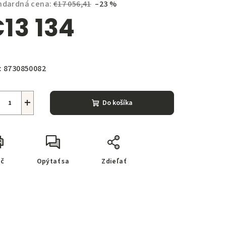
ndardná cena:
€17 056,41
–23 %
13 134
notková
zdičiek.
a:
:
8730850082
+
Do košíka
ač
Opýtať sa
Zdieľať