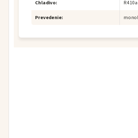
Chladivo
:
R410a
Prevedenie
:
mono