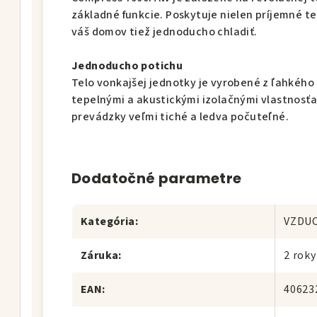
základné funkcie. Poskytuje nielen príjemné t
váš domov tiež jednoducho chladiť.
Jednoducho potichu
Telo vonkajšej jednotky je vyrobené z ľahkého 
tepelnými a akustickými izolačnými vlastnosť
prevádzky veľmi tiché a ledva počuteľné.
Dodatočné parametre
Kategória
:
VZDU
Záruka
:
2 roky
EAN
:
40623