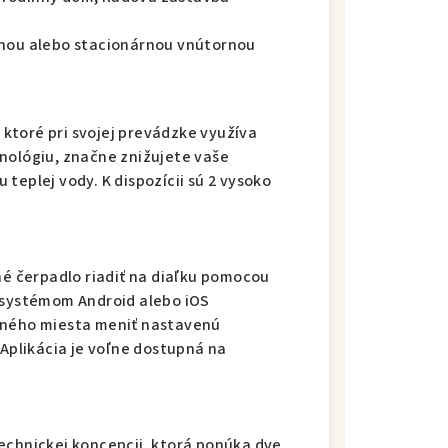
snou alebo stacionárnou vnútornou
ktoré pri svojej prevádzke využíva
nológiu, značne znižujete vaše
teplej vody. K dispozícii sú 2 vysoko
 čerpadlo riadiť na diaľku pomocou
m systémom Android alebo iOS
ľného miesta meniť nastavenú
 Aplikácia je voľne dostupná na
echnickej koncepcii, ktorá ponúka dve