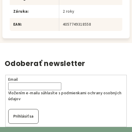
Záruka
:
2 roky
EAN
:
4057749318558
Odoberať newsletter
Email
Vložením e-mailu súhlasíte s
podmienkami ochrany osobných
údajov
Prihlásiť sa
Z