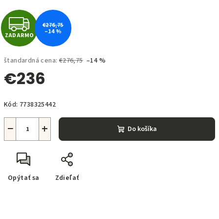
Z
€276,75
–14 %
ZADARMO
A
D
štandardná cena:
€276,75
–14 %
€236
A
Jednotková
R
Kód:
7738325442
cena:
M
−
+
Do košíka
O
Opýtať sa
Zdieľať