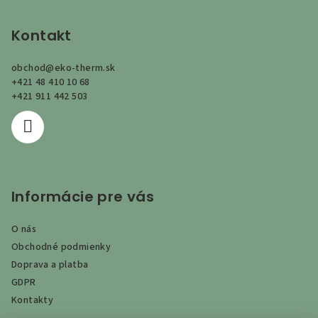
á
p
Kontakt
ä
obchod
@
eko-therm.sk
t
+421 48 410 10 68
i
+421 911 442 503
e
Informácie pre vás
O nás
Obchodné podmienky
Doprava a platba
GDPR
Kontakty