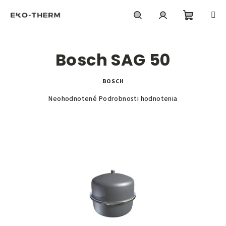
Prejsť
na
obsah
Nákupn
Hľadať
Prihlásenie
Bosch SAG 50
košík
BOSCH
Priemerné
Neohodnotené
Podrobnosti hodnotenia
hodnotenie
produktu
je
0,0
z
5
hviezdičiek.