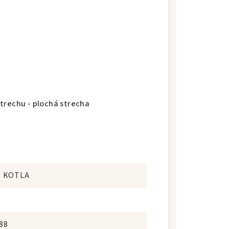
trechu - plochá strecha
Z KOTLA
88