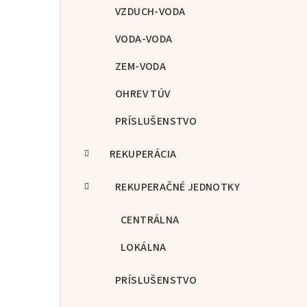
p
VZDUCH-VODA
a
VODA-VODA
n
ZEM-VODA
e
OHREV TÚV
l
PRÍSLUŠENSTVO
REKUPERÁCIA
REKUPERAČNÉ JEDNOTKY
CENTRÁLNA
LOKÁLNA
PRÍSLUŠENSTVO