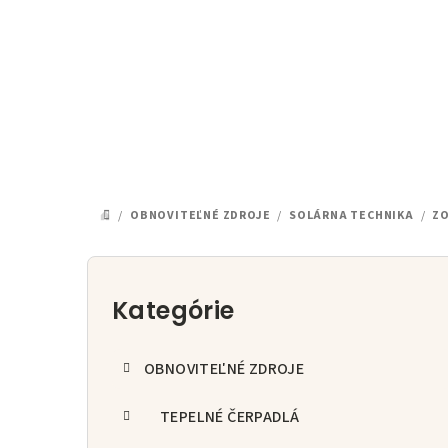
Prejsť
na
obsah
/
OBNOVITEĽNÉ ZDROJE
/
SOLÁRNA TECHNIKA
/
ZO
DOMOV
B
o
Kategórie
Preskočiť
kategórie
č
OBNOVITEĽNÉ ZDROJE
n
ý
TEPELNÉ ČERPADLÁ