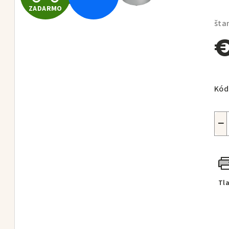
hod
ZADARMO
A
pro
šta
je
0,0
D
z
5
Jed
hvie
A
cen
Kód
R
−
M
Tl
O