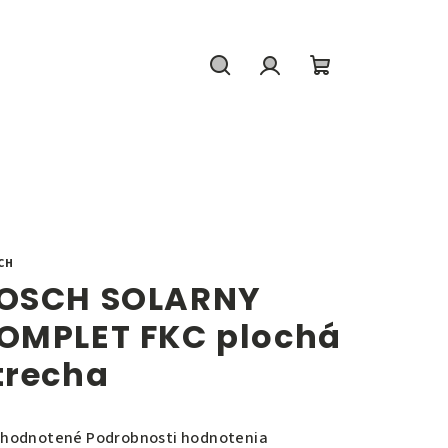
Hľadať
Prihlásenie
Nákupný
košík
CH
OSCH SOLARNY
OMPLET FKC plochá
trecha
emerné
hodnotené
Podrobnosti hodnotenia