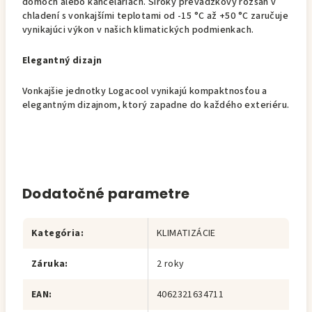
domoch alebo kanceláriách. Široký prevádzkový rozsah v
chladení s vonkajšími teplotami od -15 °C až +50 °C zaručuje
vynikajúci výkon v našich klimatických podmienkach.
Elegantný dizajn
Vonkajšie jednotky Logacool vynikajú kompaktnosťou a
elegantným dizajnom, ktorý zapadne do každého exteriéru.
Dodatočné parametre
Kategória
:
KLIMATIZÁCIE
Záruka
:
2 roky
EAN
:
4062321634711