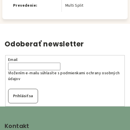
Prevedenie
:
Multi Split
Odoberať newsletter
Email
Vložením e-mailu súhlasíte s
podmienkami ochrany osobných
údajov
Prihlásiť sa
Z
á
p
Kontakt