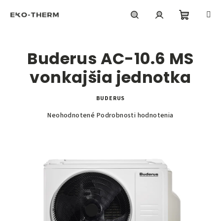
Prejsť
na
obsah
Nákupn
Hľadať
Prihlásenie
Buderus AC-10.6 MS
košík
vonkajšia jednotka
BUDERUS
Priemerné
Neohodnotené
Podrobnosti hodnotenia
hodnotenie
produktu
je
0,0
z
5
hviezdičiek.