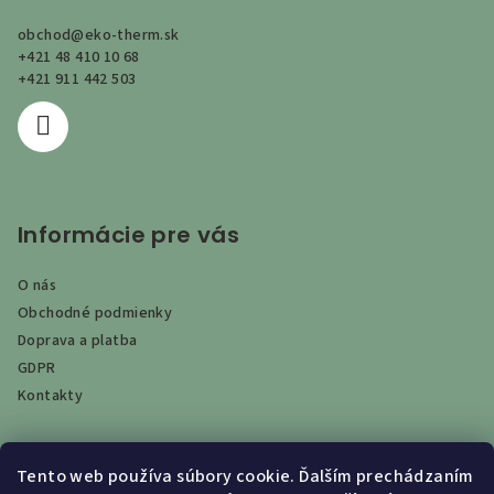
ä
obchod
@
eko-therm.sk
t
+421 48 410 10 68
i
+421 911 442 503
e
Informácie pre vás
O nás
Obchodné podmienky
Doprava a platba
GDPR
Kontakty
Tento web používa súbory cookie. Ďalším prechádzaním