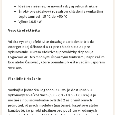
Ideálne riešene pre novostavby aj rekonštrukcie
Široký prevádzkový rozsah pri chladení s vonkajšími
teplotami od -15 °C do +50 °C
Výkon 10,5 kW
Vysoká efektivita
Vďaka vysokej efektivite dosahuje zariadenie triedu
energetickej účinnosti A++ pre chladenie a A+ pre
vykurovanie. Okrem efektívnej prevádzky disponuje
Logacool AC..MS mnohými úspornými funkciami, napr. režim
Eco alebo Časovač, ktoré pomáhajú k ešte väčším úsporám
energie.
Flexibilné riešenie
Vonkajšia jednotka Logacool AC..MS je dostupná v 4
výkonových veľkostiach (5,3 - 7,9 - 10,5 - 12,3 kW) a je
možné s ňou individuálne ovládať 2 až 5 vnútorných
jednotiek rôznych modelov (nástenné, kazetové alebo
kanálové), čo ju robí ideálnou pre použitie v rodinných