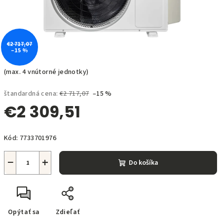
€2 717,07
–15 %
(max. 4 vnútorné jednotky)
štandardná cena:
€2 717,07
–15 %
€2 309,51
Jednotková
Kód:
7733701976
cena:
−
+
Do košíka
Opýtať sa
Zdieľať