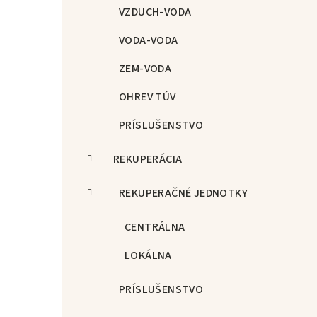
p
VZDUCH-VODA
a
VODA-VODA
n
ZEM-VODA
e
OHREV TÚV
l
PRÍSLUŠENSTVO
REKUPERÁCIA
REKUPERAČNÉ JEDNOTKY
CENTRÁLNA
LOKÁLNA
PRÍSLUŠENSTVO