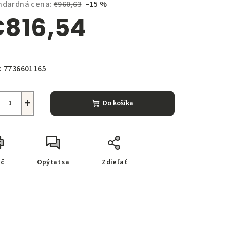
ndardná cena:
€960,63
–15 %
816,54
notková
zdičiek.
a:
:
7736601165
+
Do košíka
ač
Opýtať sa
Zdieľať