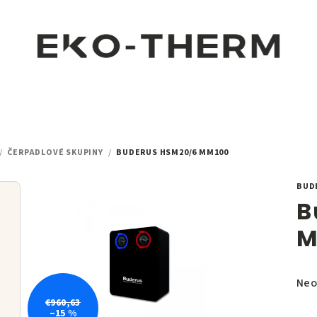
/
ČERPADLOVÉ SKUPINY
/
BUDERUS HSM20/6 MM100
BUD
B
M
Pri
Neo
hod
€960,63
–15 %
pro