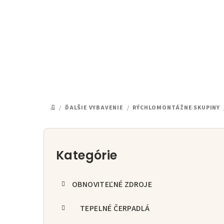
Prejsť
na
obsah
/
ĎALŠIE VYBAVENIE
/
RÝCHLOMONTÁŽNE SKUPINY
DOMOV
B
o
Kategórie
Preskočiť
kategórie
č
OBNOVITEĽNÉ ZDROJE
n
ý
TEPELNÉ ČERPADLÁ