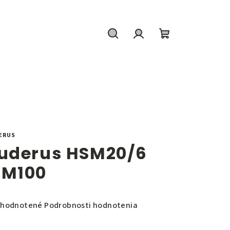
Hľadať
Prihlásenie
Nákupný
košík
ERUS
uderus HSM20/6
M100
emerné
hodnotené
Podrobnosti hodnotenia
notenie
duktu