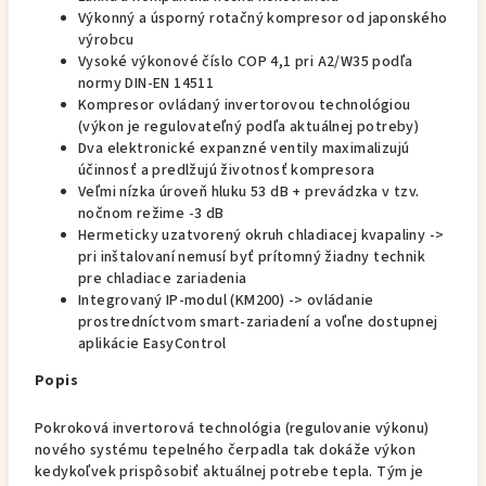
Výkonný a úsporný rotačný kompresor od japonského
výrobcu
Vysoké výkonové číslo COP 4,1 pri A2/W35 podľa
normy DIN-EN 14511
Kompresor ovládaný invertorovou technológiou
(výkon je regulovateľný podľa aktuálnej potreby)
Dva elektronické expanzné ventily maximalizujú
účinnosť a predlžujú životnosť kompresora
Veľmi nízka úroveň hluku 53 dB + prevádzka v tzv.
nočnom režime -3 dB
Hermeticky uzatvorený okruh chladiacej kvapaliny ->
pri inštalovaní nemusí byť prítomný žiadny technik
pre chladiace zariadenia
Integrovaný IP-modul (KM200) -> ovládanie
prostredníctvom smart-zariadení a voľne dostupnej
aplikácie EasyControl
Popis
Pokroková invertorová technológia (regulovanie výkonu)
nového systému tepelného čerpadla tak dokáže výkon
kedykoľvek prispôsobiť aktuálnej potrebe tepla. Tým je