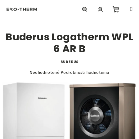
Prejsť
na
obsah
Nákupn
Hľadať
Prihlásenie
Buderus Logatherm WPL
košík
6 AR B
BUDERUS
Priemerné
Neohodnotené
Podrobnosti hodnotenia
hodnotenie
produktu
je
0,0
z
5
hviezdičiek.