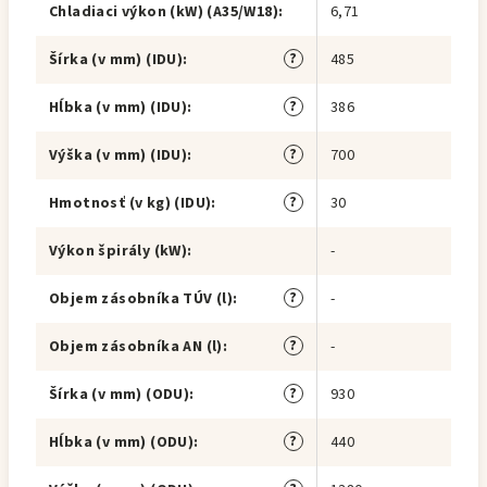
Chladiaci výkon (kW) (A35/W18)
:
6,71
?
Šírka (v mm) (IDU)
:
485
?
Hĺbka (v mm) (IDU)
:
386
?
Výška (v mm) (IDU)
:
700
?
Hmotnosť (v kg) (IDU)
:
30
Výkon špirály (kW)
:
-
?
Objem zásobníka TÚV (l)
:
-
?
Objem zásobníka AN (l)
:
-
?
Šírka (v mm) (ODU)
:
930
?
Hĺbka (v mm) (ODU)
:
440