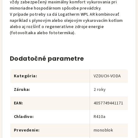
vždy zabezpečený maximálny komfort vykurovania pri
mimoriadne hospodárnom spôsobe prevádzky.
V prípade potreby sa dá Logatherm WPL AR kombinovať
napríklad s plynovým alebo olejovým vykurovacím kotlom
alebo aj rozšíriť o regeneratívne zdroje energie
(fotovoltaika alebo fototermika).
Dodatočné parametre
Kategória
:
VZDUCH-VODA
Záruka
:
2 roky
EAN
:
4057749441171
Chladivo
:
R410a
Prevedenie
:
monoblok