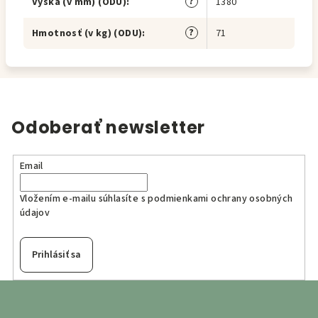
?
Výška (v mm) (ODU)
:
1380
?
Hmotnosť (v kg) (ODU)
:
71
Odoberať newsletter
Email
Vložením e-mailu súhlasíte s
podmienkami ochrany osobných
údajov
Prihlásiť sa
Z
á