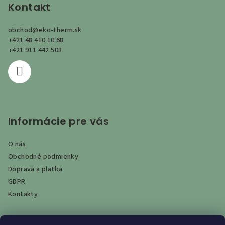
p
Kontakt
ä
obchod
@
eko-therm.sk
t
+421 48 410 10 68
i
+421 911 442 503
e
Informácie pre vás
O nás
Obchodné podmienky
Doprava a platba
GDPR
Kontakty