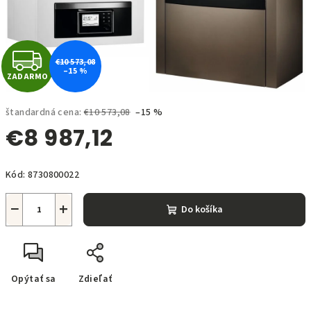
Z
€10 573,08
–15 %
ZADARMO
A
D
štandardná cena:
€10 573,08
–15 %
€8 987,12
A
Jednotková
R
Kód:
8730800022
cena:
M
−
+
Do košíka
O
Opýtať sa
Zdieľať