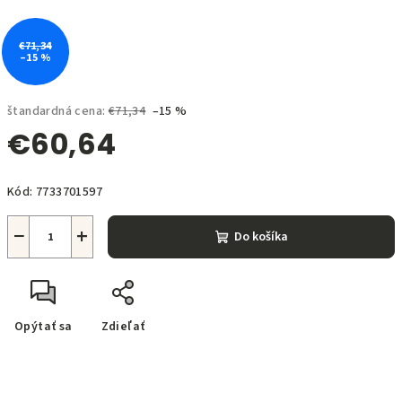
€71,34
–15 %
štandardná cena:
€71,34
–15 %
€60,64
Jednotková
Kód:
7733701597
cena:
−
+
Do košíka
Opýtať sa
Zdieľať