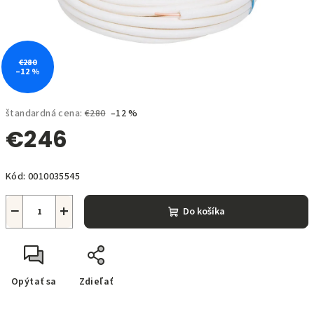
€280
–12 %
štandardná cena:
€280
–12 %
€246
Jednotková
Kód:
0010035545
cena:
−
+
Do košíka
Opýtať sa
Zdieľať