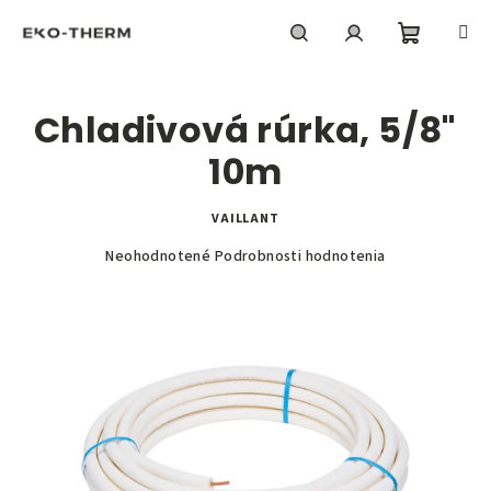
Prejsť
na
obsah
Nákupn
Hľadať
Prihlásenie
Chladivová rúrka, 5/8"
košík
10m
VAILLANT
Priemerné
Neohodnotené
Podrobnosti hodnotenia
hodnotenie
produktu
je
0,0
z
5
hviezdičiek.