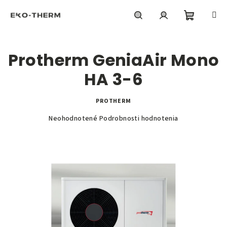
Prejsť
na
obsah
Nákupn
Hľadať
Prihlásenie
Protherm GeniaAir Mono
košík
HA 3-6
PROTHERM
Priemerné
Neohodnotené
Podrobnosti hodnotenia
hodnotenie
produktu
je
0,0
z
5
hviezdičiek.