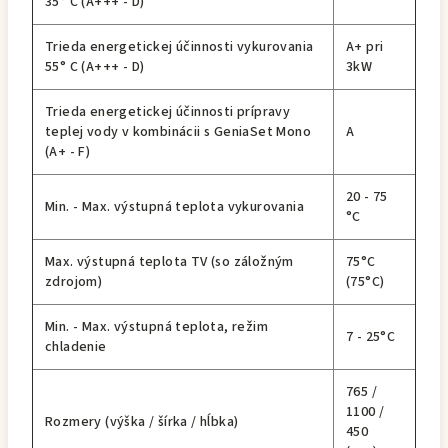
35° C (A+++ - D)
Trieda energetickej účinnosti vykurovania
A+ pri
55° C (A+++ - D)
3kW
Trieda energetickej účinnosti prípravy
teplej vody v kombinácii s GeniaSet Mono
A
(A+ - F)
20 - 75
Min. - Max. výstupná teplota vykurovania
°C
Max. výstupná teplota TV (so záložným
75°C
zdrojom)
(75°C)
Min. - Max. výstupná teplota, režim
7 - 25°C
chladenie
765 /
1100 /
Rozmery (výška / šírka / hĺbka)
450