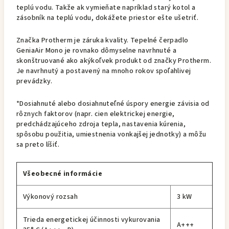
teplú vodu. Takže ak vymieňate napríklad starý kotol a
zásobník na teplú vodu, dokážete priestor ešte ušetriť.
Značka Protherm je záruka kvality. Tepelné čerpadlo
GeniaAir Mono je rovnako dômyselne navrhnuté a
skonštruované ako akýkoľvek produkt od značky Protherm.
Je navrhnutý a postavený na mnoho rokov spoľahlivej
prevádzky.
*Dosiahnuté alebo dosiahnuteľné úspory energie závisia od
rôznych faktorov (napr. cien elektrickej energie,
predchádzajúceho zdroja tepla, nastavenia kúrenia,
spôsobu použitia, umiestnenia vonkajšej jednotky) a môžu
sa preto líšiť.
Všeobecné informácie
Výkonový rozsah
3 kW
Trieda energetickej účinnosti vykurovania
A+++