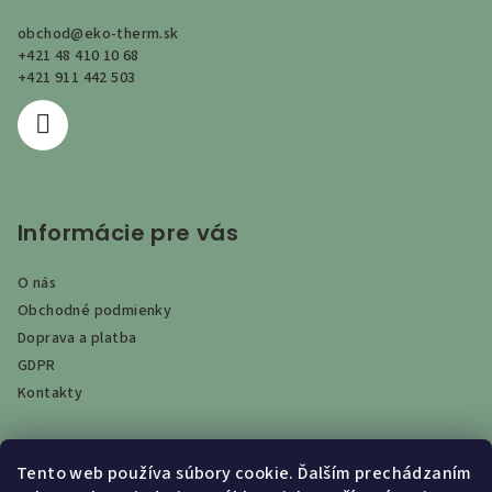
ä
obchod
@
eko-therm.sk
t
+421 48 410 10 68
i
+421 911 442 503
e
Informácie pre vás
O nás
Obchodné podmienky
Doprava a platba
GDPR
Kontakty
Tento web používa súbory cookie. Ďalším prechádzaním