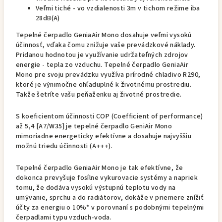
Veľmi tiché - vo vzdialenosti 3m v tichom režime iba
28dB(A)
Tepelné čerpadlo GeniaAir Mono dosahuje veľmi vysokú
účinnosť, vďaka čomu znižuje vaše prevádzkové náklady.
Pridanou hodnotou je využívanie udržateľných zdrojov
energie - tepla zo vzduchu. Tepelné čerpadlo GeniaAir
Mono pre svoju prevádzku využíva prírodné chladivo R290,
ktoré je výnimočne ohľaduplné k životnému prostrediu.
Takže šetríte vašu peňaženku aj životné prostredie.
S koeficientom účinnosti COP (Coefficient of performance)
až 5,4 [A7/W35] je tepelné čerpadlo GeniAir Mono
mimoriadne energeticky efektívne a dosahuje najvyššiu
možnú triedu účinnosti (A+++).
Tepelné čerpadlo GeniaAir Mono je tak efektívne, že
dokonca prevyšuje fosílne vykurovacie systémy a napriek
tomu, že dodáva vysokú výstupnú teplotu vody na
umývanie, sprchu a do radiátorov, dokáže v priemere znížiť
účty za energiu o 10%* v porovnaní s podobnými tepelnými
čerpadlami typu vzduch-voda.