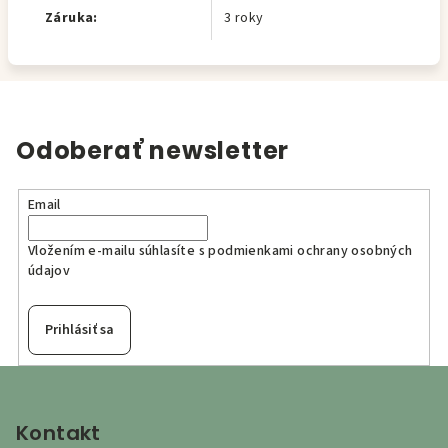
Záruka
:
3 roky
Odoberať newsletter
Email
Vložením e-mailu súhlasíte s
podmienkami ochrany osobných
údajov
Prihlásiť sa
Z
á
p
Kontakt