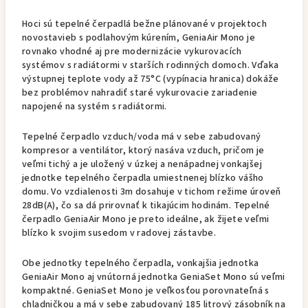
Hoci sú tepelné čerpadlá bežne plánované v projektoch
novostavieb s podlahovým kúrením, GeniaAir Mono je
rovnako vhodné aj pre modernizácie vykurovacích
systémov s radiátormi v starších rodinných domoch. Vďaka
výstupnej teplote vody až 75°C (vypínacia hranica) dokáže
bez problémov nahradiť staré vykurovacie zariadenie
napojené na systém s radiátormi.
Tepelné čerpadlo vzduch/voda má v sebe zabudovaný
kompresor a ventilátor, ktorý nasáva vzduch, pričom je
veľmi tichý a je uložený v úzkej a nenápadnej vonkajšej
jednotke tepelného čerpadla umiestnenej blízko vášho
domu. Vo vzdialenosti 3m dosahuje v tichom režime úroveň
28dB(A), čo sa dá prirovnať k tikajúcim hodinám. Tepelné
čerpadlo GeniaAir Mono je preto ideálne, ak žijete veľmi
blízko k svojim susedom v radovej zástavbe.
Obe jednotky tepelného čerpadla, vonkajšia jednotka
GeniaAir Mono aj vnútorná jednotka GeniaSet Mono sú veľmi
kompaktné. GeniaSet Mono je veľkosťou porovnateľná s
chladničkou a má v sebe zabudovaný 185 litrový zásobník na