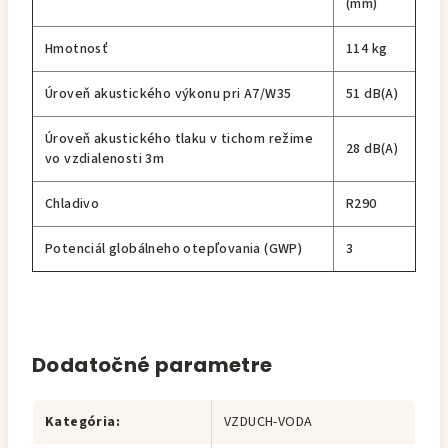
(mm)
Hmotnosť
114 kg
Úroveň akustického výkonu pri A7/W35
51 dB(A)
Úroveň akustického tlaku v tichom režime
28 dB(A)
vo vzdialenosti 3m
Chladivo
R290
Potenciál globálneho otepľovania (GWP)
3
Dodatočné parametre
Kategória
:
VZDUCH-VODA