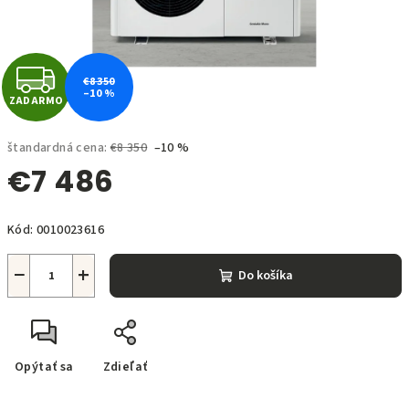
Z
€8 350
–10 %
ZADARMO
A
D
štandardná cena:
€8 350
–10 %
€7 486
A
Jednotková
R
Kód:
0010023616
cena:
M
−
+
Do košíka
O
Opýtať sa
Zdieľať