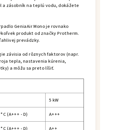
l a zásobník na teplú vodu, dokážete
rpadlo GeniaAir Mono je rovnako
koľvek produkt od značky Protherm.
ahlivej prevádzky.
e závisia od rôznych faktorov (napr.
roja tepla, nastavenia kúrenia,
ky) a môžu sa preto líšiť.
5 kW
 C (A+++ - D)
A+++
 C (A+++ - D)
A++