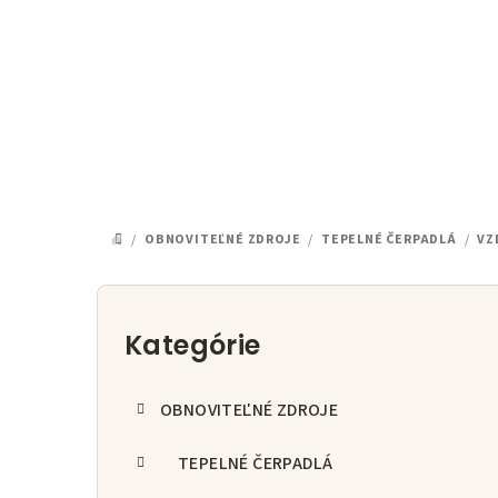
Prejsť
na
obsah
/
OBNOVITEĽNÉ ZDROJE
/
TEPELNÉ ČERPADLÁ
/
VZ
DOMOV
B
o
Kategórie
Preskočiť
kategórie
č
OBNOVITEĽNÉ ZDROJE
n
ý
TEPELNÉ ČERPADLÁ