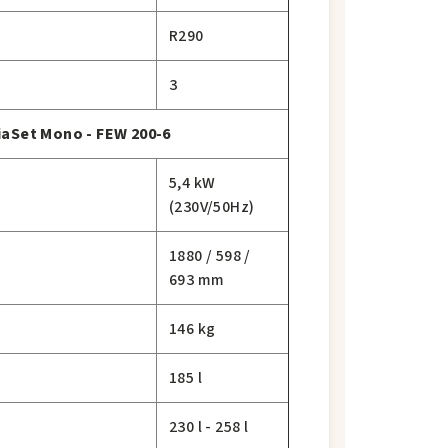
R290
3
aSet Mono - FEW 200-6
5,4 kW
(230V/50Hz)
1880 / 598 /
693 mm
146 kg
185 l
230 l - 258 l