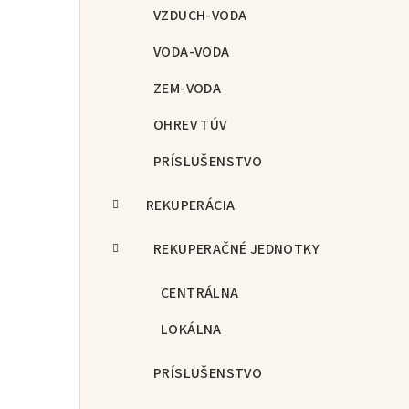
p
VZDUCH-VODA
a
VODA-VODA
n
ZEM-VODA
e
OHREV TÚV
l
PRÍSLUŠENSTVO
REKUPERÁCIA
REKUPERAČNÉ JEDNOTKY
CENTRÁLNA
LOKÁLNA
PRÍSLUŠENSTVO