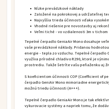
Nízke prevádzkové náklady
Založené na pokrokovej a udržateľnej te
Najvyššia trieda účinnosti vďaka vysokém
Vhodné riešenie pre novostavby aj rekon
Veľmi tiché - vo vzdialenosti 3m v tichom
Tepelné čerpadlo GeniaAir Mono dosahuje veľm
vaše prevádzkové náklady. Pridanou hodnotou 
energie - tepla zo vzduchu. Tepelné čerpadlo 
využíva prírodné chladivo R290, ktoré je výni
prostrediu. Takže šetríte vašu peňaženku aj ži
S koeficientom účinnosti COP (Coefficient of p
čerpadlo GeniAir Mono mimoriadne energeticky
možnú triedu účinnosti (A+++).
Tepelné čerpadlo GeniaAir Mono je tak efektívn
vykurovacie systémy a napriek tomu, že dodáv