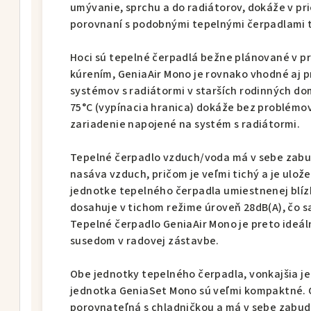
umývanie, sprchu a do radiátorov, dokáže v pri
porovnaní s podobnými tepelnými čerpadlami 
Hoci sú tepelné čerpadlá bežne plánované v p
kúrením, GeniaAir Mono je rovnako vhodné aj 
systémov s radiátormi v starších rodinných d
75°C (vypínacia hranica) dokáže bez problémov
zariadenie napojené na systém s radiátormi.
Tepelné čerpadlo vzduch/voda má v sebe zabu
nasáva vzduch, pričom je veľmi tichý a je ulož
jednotke tepelného čerpadla umiestnenej blíz
dosahuje v tichom režime úroveň 28dB(A), čo s
Tepelné čerpadlo GeniaAir Mono je preto ideálne
susedom v radovej zástavbe.
Obe jednotky tepelného čerpadla, vonkajšia j
jednotka GeniaSet Mono sú veľmi kompaktné. 
porovnateľná s chladničkou a má v sebe zabudo