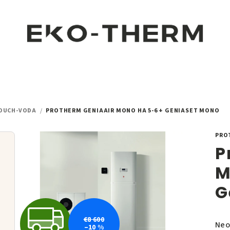
DUCH-VODA
/
PROTHERM GENIAAIR MONO HA 5-6 + GENIASET MONO
PRO
P
M
G
Z
€8 600
Pri
Neo
–10 %