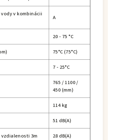
j vody v kombinácii
A
20 - 75 °C
jom)
75°C (75°C)
e
7 - 25°C
765 / 1100 /
450 (mm)
114 kg
51 dB(A)
 vzdialenosti 3m
28 dB(A)