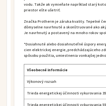
vodu. Takže ak vymieňate napríklad starý koto
priestor ešte ušetriť.
Značka Protherm je záruka kvality. Tepelné če
dômyselne navrhnuté a skonštruované ako aký
Je navrhnutý a postavený na mnoho rokov spoľ
*Dosiahnuté alebo dosiahnuteľné úspory energi
cien elektrickej energie, predchádzajúceho zd
spôsobu použitia, umiestnenia vonkajšej jednot
Všeobecné informácie
Výkonový rozsah
Trieda energetickej účinnosti vykurovania 35°
Trieda energetickej účinnosti vykurovania 55°