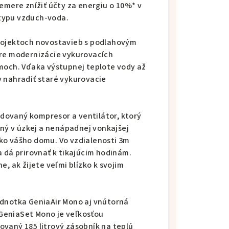
emere znížiť účty za energiu o 10%* v
typu vzduch-voda.
rojektoch novostavieb s podlahovým
pre modernizácie vykurovacích
omoch. Vďaka výstupnej teplote vody až
 nahradiť staré vykurovacie
dovaný kompresor a ventilátor, ktorý
ený v úzkej a nenápadnej vonkajšej
ko vášho domu. Vo vzdialenosti 3m
a dá prirovnať k tikajúcim hodinám.
, ak žijete veľmi blízko k svojim
ednotka GeniaAir Mono aj vnútorná
GeniaSet Mono je veľkosťou
vaný 185 litrový zásobník na teplú