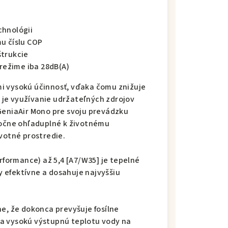
chnológii
u číslu COP
štrukcie
 režime iba 28dB(A)
i vysokú účinnosť, vďaka čomu znižuje
je využívanie udržateľných zdrojov
GeniaAir Mono pre svoju prevádzku
močne ohľaduplné k životnému
votné prostredie.
erformance) až 5,4 [A7/W35] je tepelné
 efektívne a dosahuje najvyššiu
e, že dokonca prevyšuje fosílne
a vysokú výstupnú teplotu vody na