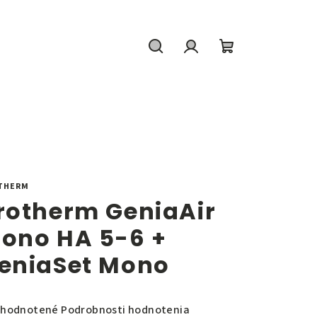
Hľadať
Prihlásenie
Nákupný
košík
THERM
rotherm GeniaAir
ono HA 5-6 +
eniaSet Mono
emerné
hodnotené
Podrobnosti hodnotenia