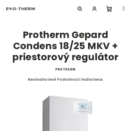
Prejsť
na
obsah
Nákupn
Hľadať
Prihlásenie
Protherm Gepard
košík
Condens 18/25 MKV +
priestorový regulátor
PROTHERM
Priemerné
Neohodnotené
Podrobnosti hodnotenia
hodnotenie
produktu
je
0,0
z
5
hviezdičiek.