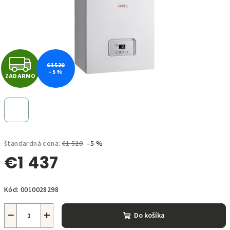
Z
€1 520
–5 %
ZADARMO
A
D
A
štandardná cena:
€1 520
–5 %
R
€1 437
M
Jednotková
O
Kód:
0010028298
cena:
−
+
Do košíka