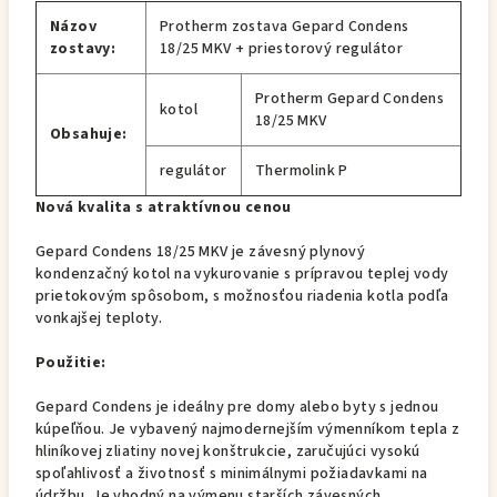
Názov
Protherm zostava Gepard Condens
zostavy:
18/25 MKV + priestorový regulátor
Protherm Gepard Condens
kotol
18/25 MKV
Obsahuje:
regulátor
Thermolink P
Nová kvalita s atraktívnou cenou
Gepard Condens 18/25 MKV je závesný plynový
kondenzačný kotol na vykurovanie s prípravou teplej vody
prietokovým spôsobom, s možnosťou riadenia kotla podľa
vonkajšej teploty.
Použitie:
Gepard Condens je ideálny pre domy alebo byty s jednou
kúpeľňou. Je vybavený najmodernejším výmenníkom tepla z
hliníkovej zliatiny novej konštrukcie, zaručujúci vysokú
spoľahlivosť a životnosť s minimálnymi požiadavkami na
údržbu. Je vhodný na výmenu starších závesných