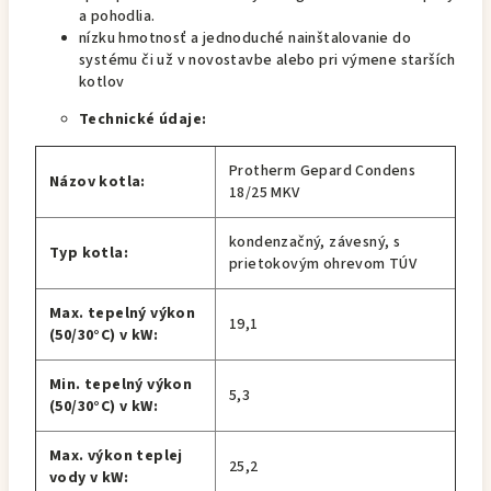
a pohodlia.
nízku hmotnosť a jednoduché nainštalovanie do
systému či už v novostavbe alebo pri výmene starších
kotlov
Technické údaje:
Protherm Gepard Condens
Názov kotla:
18/25 MKV
kondenzačný, závesný, s
Typ kotla:
prietokovým ohrevom TÚV
Max. tepelný výkon
19,1
(50/30°C) v kW:
Min. tepelný výkon
5,3
(50/30°C) v kW:
Max. výkon teplej
25,2
vody v kW: