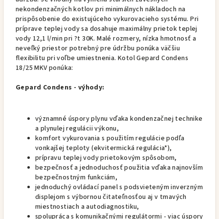
nekondenzačných kotlov pri minimálnych nákladoch na
prispôsobenie do existujúceho vykurovacieho systému. Pri
príprave teplej vody sa dosahuje maximálny prietok teplej
vody 12,1 l/min pri ?t 30K. Malé rozmery, nízka hmotnosť a
neveľký priestor potrebný pre údržbu ponúka väčšiu
flexibilitu pri voľbe umiestnenia. Kotol Gepard Condens
18/25 MKV ponúka:
Gepard Condens - výhody:
významné úspory plynu vďaka kondenzačnej technike
a plynulej regulácii výkonu,
komfort vykurovania s použitím regulácie podľa
vonkajšej teploty (ekvitermická regulácia*),
prípravu teplej vody prietokovým spôsobom,
bezpečnosť a jednoduchosť použitia vďaka najnovším
bezpečnostným funkciám,
jednoduchý ovládací panel s podsvieteným inverzným
displejom s výbornou čitateľnosťou aj v tmavých
miestnostiach a autodiagnostiku,
spolupráca s komunikačnými regulátormi - viac úspory