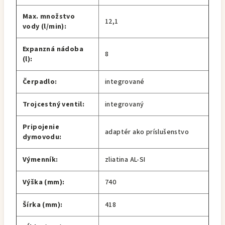
Max. množstvo
12,1
vody (l/min):
Expanzná nádoba
8
(l):
Čerpadlo:
integrované
Trojcestný ventil:
integrovaný
Pripojenie
adaptér ako príslušenstvo
dymovodu:
Výmenník:
zliatina AL-SI
Výška (mm):
740
Šírka (mm):
418