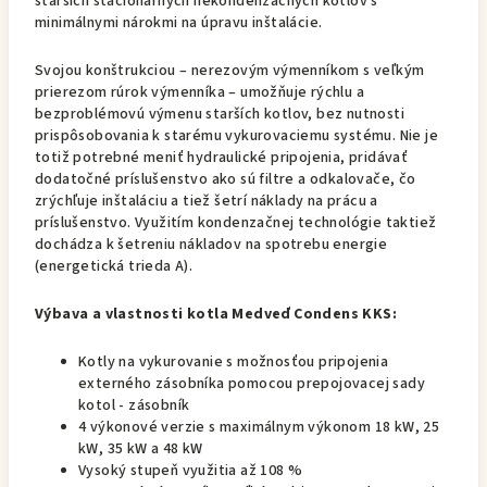
starších stacionárnych nekondenzačných kotlov s
minimálnymi nárokmi na úpravu inštalácie.
Svojou konštrukciou – nerezovým výmenníkom s veľkým
prierezom rúrok výmenníka – umožňuje rýchlu a
bezproblémovú výmenu starších kotlov, bez nutnosti
prispôsobovania k starému vykurovaciemu systému. Nie je
totiž potrebné meniť hydraulické pripojenia, pridávať
dodatočné príslušenstvo ako sú filtre a odkalovače, čo
zrýchľuje inštaláciu a tiež šetrí náklady na prácu a
príslušenstvo. Využitím kondenzačnej technológie taktiež
dochádza k šetreniu nákladov na spotrebu energie
(energetická trieda A).
Výbava a vlastnosti kotla Medveď Condens KKS:
Kotly na vykurovanie s možnosťou pripojenia
externého zásobníka pomocou prepojovacej sady
kotol - zásobník
4 výkonové verzie s maximálnym výkonom 18 kW, 25
kW, 35 kW a 48 kW
Vysoký stupeň využitia až 108 %