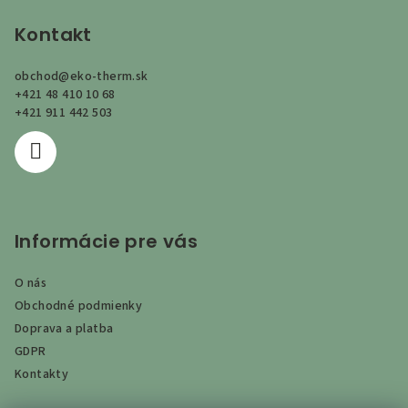
á
p
Kontakt
ä
obchod
@
eko-therm.sk
t
+421 48 410 10 68
i
+421 911 442 503
e
Informácie pre vás
O nás
Obchodné podmienky
Doprava a platba
GDPR
Kontakty