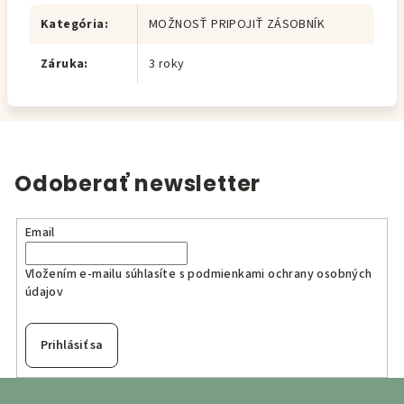
Kategória
:
MOŽNOSŤ PRIPOJIŤ ZÁSOBNÍK
Záruka
:
3 roky
Odoberať newsletter
Email
Vložením e-mailu súhlasíte s
podmienkami ochrany osobných
údajov
Prihlásiť sa
Z