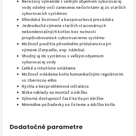
Nerezový výmenník s veľkým objemom vykurovacej
vody odolný voči zaneseniu nečistotami aj zo starších
vykurovacích systémov
Dlhodobá životnosť a bezporuchová prevádzka
Jednoduchá výmena starších stacionárnych
nekondenzačných kotlov bez nutnosti
prispôsobovania k vykurovaciemu systému
Možnosť použitia pôvodného príslušenstva pri
výmene (čerpadlo, exp. nádoba)
Vhodný aj do systémov s veľkým objemom
vykurovacej vody
Ľahké a intuitívne ovládanie
Možnosť ovládania kotla komunikačnými regulátormi
so zbernicou eBus
Rýchla a bezproblémová inštalácia
Nízke náklady na montáž a údržbu
Výborná dostupnosť častí kotla pri údržbe
Minimálne požiadavky na čistenie a údržbu kotla
Dodatočné parametre