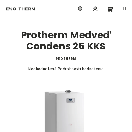
Prejsť
na
obsah
Nákupn
Hľadať
Prihlásenie
Protherm Medveď
košík
Condens 25 KKS
PROTHERM
Priemerné
Neohodnotené
Podrobnosti hodnotenia
hodnotenie
produktu
je
0,0
z
5
hviezdičiek.