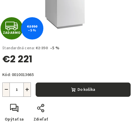
Z
€2 350
–5 %
ZADARMO
A
D
štandardná cena:
€2 350
–5 %
€2 221
A
Jednotková
R
Kód:
0010013665
cena:
M
−
+
Do košíka
O
Opýtať sa
Zdieľať