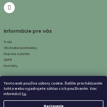
e
Informácie pre vás
O nás
Obchodné podmienky
Doprava a platba
GDPR
Kontakty
Tento web používa súbory cookie. Ďalším prechádzaním
Vyhľadávanie
tohto webu vyjadrujete súhlas s ich používaním. Viac
informácií
tu
.
Hľadať
Nastavenie