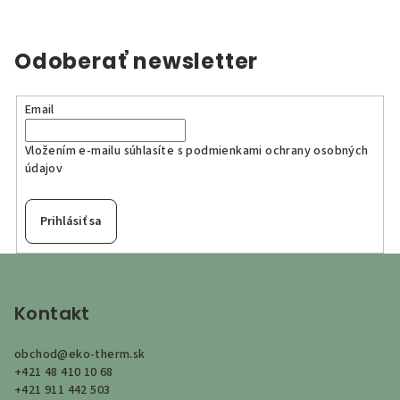
Odoberať newsletter
Email
Vložením e-mailu súhlasíte s
podmienkami ochrany osobných
údajov
Prihlásiť sa
Z
á
p
Kontakt
ä
obchod
@
eko-therm.sk
t
+421 48 410 10 68
i
+421 911 442 503