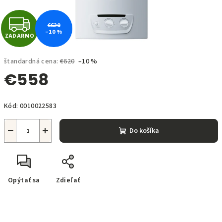
Z
€620
–10 %
ZADARMO
A
D
štandardná cena:
€620
–10 %
€558
A
Jednotková
R
Kód:
0010022583
cena:
M
−
+
Do košíka
O
Opýtať sa
Zdieľať