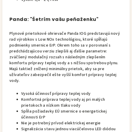
Panda: "Šetrím vašu peňaženku"
Plynové prietokové ohrievače Panda IOG predstavujú nový
rad výrobkov s Low NOx technológiou, ktoré spĺňajú
podmienky smernice ErP. Okrem toho sa v porovnaní s
predchádzajúcou verziu zlepšili aj ďalšie parametre:
zväčšený modulačný rozsah s následným zlepšením
komfortu prípravy teplej vody a s nižšou spotrebou plynu.
Majú taktiež znížený minimálny prietok, aby sa pre
užívateľov zabezpečil ešte vyšší komfort prípravy teplej
vody.
Vysoká účinnosť prípravy teplej vody
Komfortná príprava teplej vody aj pri malých
prietokoch a nízkom tlaku vody
Spĺňa požiadavky EÚ smernice o energetickej
účinnosti ErP
Nie je potrebný prívod elektrickej energie
Signalizácia stavu jednou viacúčelovou LED diódou