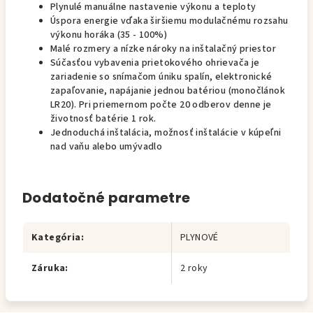
Plynulé manuálne nastavenie výkonu a teploty
Úspora energie vďaka širšiemu modulačnému rozsahu
výkonu horáka (35 - 100%)
Malé rozmery a nízke nároky na inštalačný priestor
Súčasťou vybavenia prietokového ohrievača je
zariadenie so snímačom úniku spalín, elektronické
zapaľovanie, napájanie jednou batériou (monočlánok
LR20). Pri priemernom počte 20 odberov denne je
životnosť batérie 1 rok.
Jednoduchá inštalácia, možnosť inštalácie v kúpeľni
nad vaňu alebo umývadlo
Dodatočné parametre
Kategória
:
PLYNOVÉ
Záruka
:
2 roky