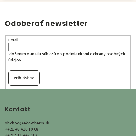
Odoberať newsletter
Email
Vložením e-mailu súhlasíte s
podmienkami ochrany osobných
údajov
Prihlásiť sa
Z
á
p
Kontakt
ä
obchod
@
eko-therm.sk
t
+421 48 410 10 68
i
+421 911 442 503