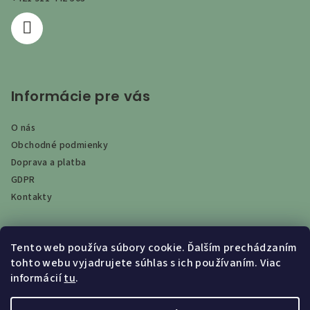
e
Informácie pre vás
O nás
Obchodné podmienky
Doprava a platba
GDPR
Kontakty
Tento web používa súbory cookie. Ďalším prechádzaním
Vyhľadávanie
tohto webu vyjadrujete súhlas s ich používaním. Viac
informácií
tu
.
Hľadať