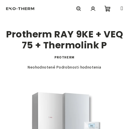
Prejsť
na
obsah
Nákupn
Hľadať
Prihlásenie
Protherm RAY 9KE + VEQ
košík
75 + Thermolink P
PROTHERM
Priemerné
Neohodnotené
Podrobnosti hodnotenia
hodnotenie
produktu
je
0,0
z
5
hviezdičiek.