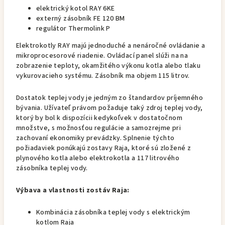
elektrický kotol RAY 6KE
externý zásobník FE 120 BM
regulátor Thermolink P
Elektrokotly RAY majú jednoduché a nenáročné ovládanie a
mikroprocesorové riadenie. Ovládací panel slúži na na
zobrazenie teploty, okamžitého výkonu kotla alebo tlaku
vykurovacieho systému. Zásobník ma objem 115 litrov.
Dostatok teplej vody je jedným zo štandardov príjemného
bývania. Užívateľ právom požaduje taký zdroj teplej vody,
ktorý by bol k dispozícii kedykoľvek v dostatočnom
množstve, s možnosťou regulácie a samozrejme pri
zachovaní ekonomiky prevádzky. Splnenie týchto
požiadaviek ponúkajú zostavy Raja, ktoré sú zložené z
plynového kotla alebo elektrokotla a 117 litrového
zásobníka teplej vody.
Výbava a vlastnosti zostáv Raja:
Kombinácia zásobníka teplej vody s elektrickým
kotlom Raja