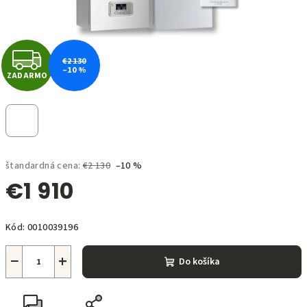
Z
€2 130
–10 %
ZADARMO
A
D
A
štandardná cena:
€2 130
–10 %
R
€1 910
M
Jednotková
O
Kód:
0010039196
cena:
−
+
Do košíka