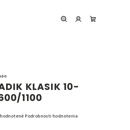
Hľadať
Prihlásenie
Nákupný
košík
ADO
ADIK KLASIK 10-
600/1100
emerné
hodnotené
Podrobnosti hodnotenia
notenie
duktu