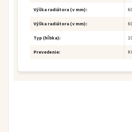
Výška radiátora (v mm)
:
6
Výška radiátora (v mm)
:
6
Typ (hĺbka)
:
1
Prevedenie
:
K