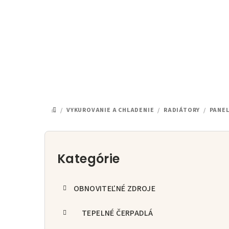
Prejsť
na
obsah
/
VYKUROVANIE A CHLADENIE
/
RADIÁTORY
/
PANE
DOMOV
B
o
Kategórie
Preskočiť
kategórie
č
OBNOVITEĽNÉ ZDROJE
n
ý
TEPELNÉ ČERPADLÁ