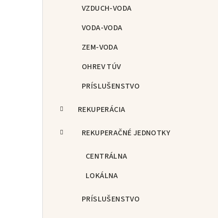
p
VZDUCH-VODA
a
VODA-VODA
n
ZEM-VODA
e
OHREV TÚV
l
PRÍSLUŠENSTVO
REKUPERÁCIA
REKUPERAČNÉ JEDNOTKY
CENTRÁLNA
LOKÁLNA
PRÍSLUŠENSTVO