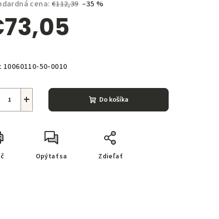
ndardná cena:
€112,39
–35 %
73,05
notková
zdičiek.
a:
:
10060110-50-0010
+
Do košíka
ač
Opýtať sa
Zdieľať