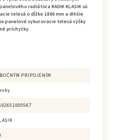
panelového radiátora RADIK KLASIK sú
acie telesá o dĺžke 1800 mm a dlhšie
ia panelové vykurovacie telesá výšky
né príchytky.
 BOČNÝM PRIPOJENÍM
 roky
592651000567
LASIK
0