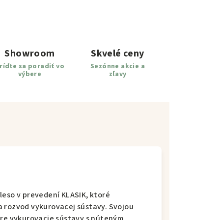
Showroom
Skvelé ceny
ríďte sa poradiť vo
Sezónne akcie a
výbere
zľavy
leso v prevedení KLASIK, ktoré
a rozvod vykurovacej sústavy. Svojou
pre vykurovacie sústavy s núteným