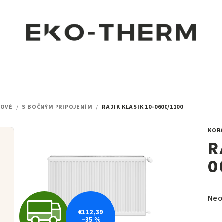
LOVÉ
/
S BOČNÝM PRIPOJENÍM
/
RADIK KLASIK 10-0600/1100
KOR
R
0
Pri
Neo
Z
hod
€112,39
–35 %
pro