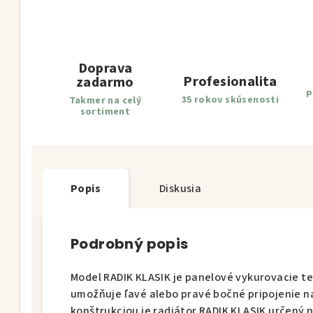
Doprava
Profesionalita
zadarmo
P
35 rokov skúsenosti
Takmer na celý
sortiment
Popis
Diskusia
Podrobný popis
Model RADIK KLASIK je panelové vykurovacie te
umožňuje ľavé alebo pravé bočné pripojenie n
konštrukciou je radiátor RADIK KLASIK určený 