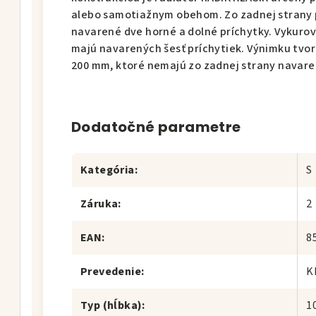
alebo samotiažnym obehom. Zo zadnej strany 
navarené dve horné a dolné príchytky. Vykurov
majú navarených šesť príchytiek. Výnimku tvor
200 mm, ktoré nemajú zo zadnej strany navare
Dodatočné parametre
Kategória
:
S
Záruka
:
2
EAN
:
8
Prevedenie
:
K
Typ (hĺbka)
:
1