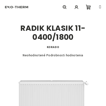
Prejsť
na
obsah
Nákupn
Hľadať
Prihlásenie
RADIK KLASIK 11-
košík
0400/1800
KORADO
Priemerné
Neohodnotené
Podrobnosti hodnotenia
hodnotenie
produktu
je
0,0
z
5
hviezdičiek.