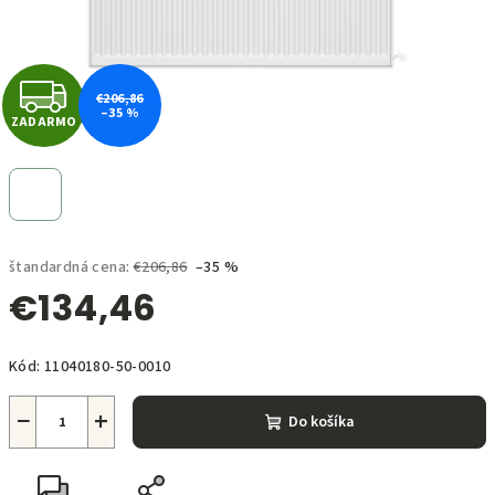
Z
€206,86
–35 %
ZADARMO
A
D
A
štandardná cena:
€206,86
–35 %
R
€134,46
M
Jednotková
O
Kód:
11040180-50-0010
cena:
−
+
Do košíka