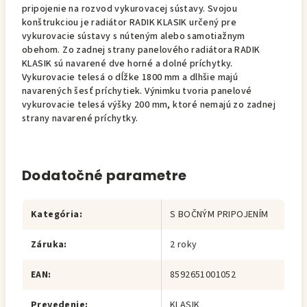
pripojenie na rozvod vykurovacej sústavy. Svojou
konštrukciou je radiátor RADIK KLASIK určený pre
vykurovacie sústavy s núteným alebo samotiažnym
obehom. Zo zadnej strany panelového radiátora RADIK
KLASIK sú navarené dve horné a dolné príchytky.
Vykurovacie telesá o dĺžke 1800 mm a dlhšie majú
navarených šesť príchytiek. Výnimku tvoria panelové
vykurovacie telesá výšky 200 mm, ktoré nemajú zo zadnej
strany navarené príchytky.
Dodatočné parametre
Kategória
:
S BOČNÝM PRIPOJENÍM
Záruka
:
2 roky
EAN
:
8592651001052
Prevedenie
:
KLASIK