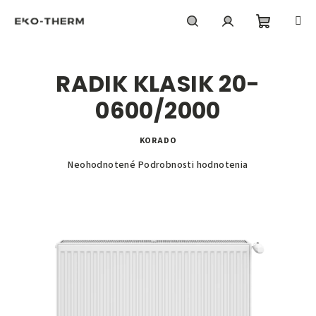
Prejsť
na
obsah
Nákupn
Hľadať
Prihlásenie
RADIK KLASIK 20-
košík
0600/2000
KORADO
Priemerné
Neohodnotené
Podrobnosti hodnotenia
hodnotenie
produktu
je
0,0
z
5
hviezdičiek.