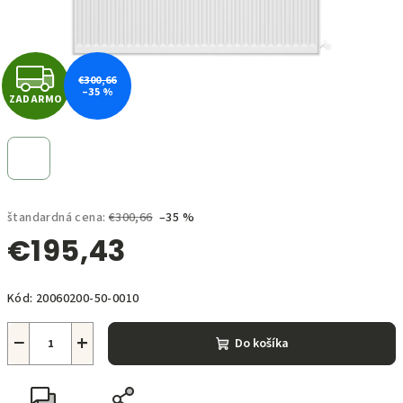
Z
€300,66
–35 %
ZADARMO
A
D
A
štandardná cena:
€300,66
–35 %
R
€195,43
M
Jednotková
O
Kód:
20060200-50-0010
cena:
−
+
Do košíka