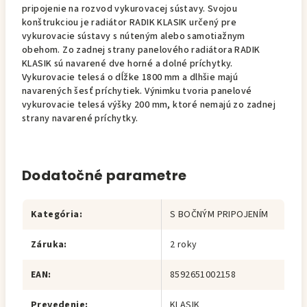
pripojenie na rozvod vykurovacej sústavy. Svojou
konštrukciou je radiátor RADIK KLASIK určený pre
vykurovacie sústavy s núteným alebo samotiažnym
obehom. Zo zadnej strany panelového radiátora RADIK
KLASIK sú navarené dve horné a dolné príchytky.
Vykurovacie telesá o dĺžke 1800 mm a dlhšie majú
navarených šesť príchytiek. Výnimku tvoria panelové
vykurovacie telesá výšky 200 mm, ktoré nemajú zo zadnej
strany navarené príchytky.
Dodatočné parametre
Kategória
:
S BOČNÝM PRIPOJENÍM
Záruka
:
2 roky
EAN
:
8592651002158
Prevedenie
:
KLASIK