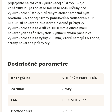
pripojenie na rozvod vykurovacej sústavy. Svojou
konštrukciou je radiátor RADIK KLASIK určený pre
vykurovacie sústavy s núteným alebo samotiažnym
obehom. Zo zadnej strany panelového radiátora RADIK
KLASIK sú navarené dve horné a dolné príchytky.
Vykurovacie telesá o dĺžke 1800 mm a dlhšie majú
navarených šesť príchytiek. Výnimku tvoria panelové
vykurovacie telesá výšky 200 mm, ktoré nemajú zo zadnej
strany navarené príchytky.
Dodatočné parametre
Kategória
:
S BOČNÝM PRIPOJENÍM
Záruka
:
2 roky
EAN
:
8592651002172
Prevedenie
:
KLASIK