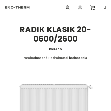
Prejsť
na
obsah
Nákupn
Hľadať
Prihlásenie
RADIK KLASIK 20-
košík
0600/2600
KORADO
Priemerné
Neohodnotené
Podrobnosti hodnotenia
hodnotenie
produktu
je
0,0
z
5
hviezdičiek.