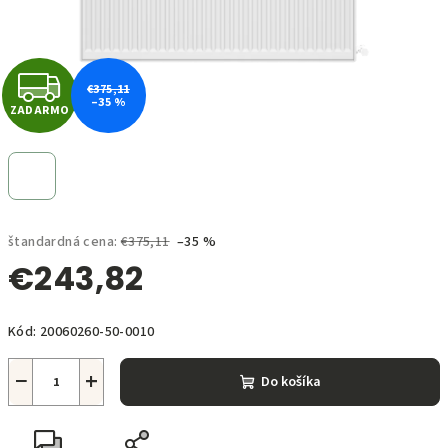
Z
€375,11
–35 %
ZADARMO
A
D
A
štandardná cena:
€375,11
–35 %
R
€243,82
M
Jednotková
O
Kód:
20060260-50-0010
cena:
−
+
Do košíka