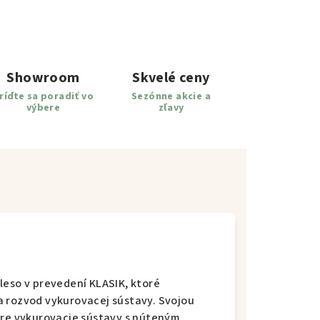
Showroom
Skvelé ceny
ríďte sa poradiť vo
Sezónne akcie a
výbere
zľavy
leso v prevedení KLASIK, ktoré
a rozvod vykurovacej sústavy. Svojou
pre vykurovacie sústavy s núteným