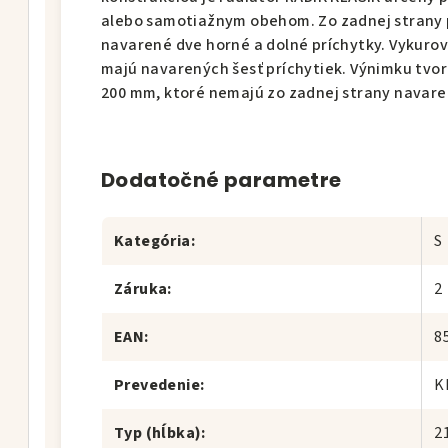
alebo samotiažnym obehom. Zo zadnej strany 
navarené dve horné a dolné príchytky. Vykurov
majú navarených šesť príchytiek. Výnimku tvor
200 mm, ktoré nemajú zo zadnej strany navare
Dodatočné parametre
Kategória
:
S
Záruka
:
2
EAN
:
8
Prevedenie
:
K
Typ (hĺbka)
:
2