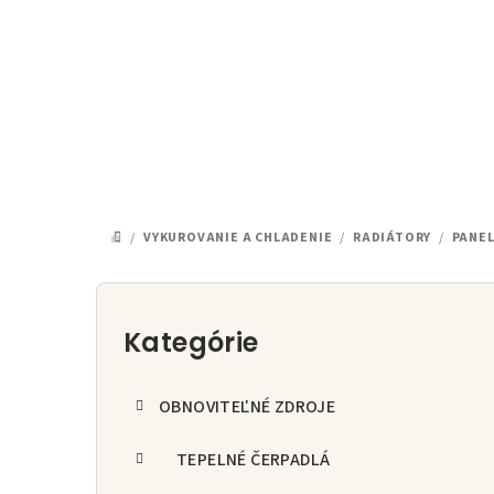
Prejsť
na
obsah
/
VYKUROVANIE A CHLADENIE
/
RADIÁTORY
/
PANE
DOMOV
B
o
Kategórie
Preskočiť
kategórie
č
OBNOVITEĽNÉ ZDROJE
n
ý
TEPELNÉ ČERPADLÁ