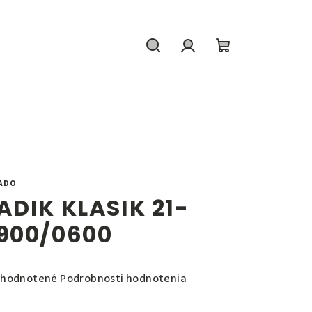
Hľadať
Prihlásenie
Nákupný
košík
ADO
ADIK KLASIK 21-
900/0600
emerné
hodnotené
Podrobnosti hodnotenia
notenie
duktu