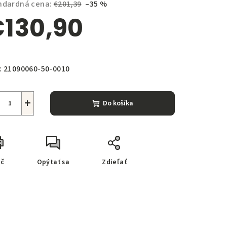
ndardná cena:
€201,39
–35 %
130,90
notková
zdičiek.
a:
:
21090060-50-0010
+
Do košíka
ač
Opýtať sa
Zdieľať