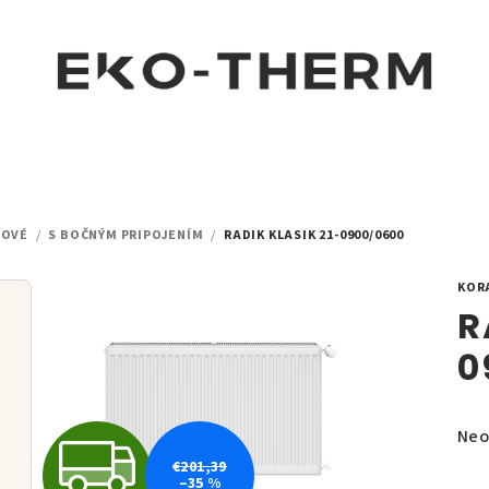
LOVÉ
/
S BOČNÝM PRIPOJENÍM
/
RADIK KLASIK 21-0900/0600
KOR
R
0
Pri
Neo
Z
hod
€201,39
–35 %
pro