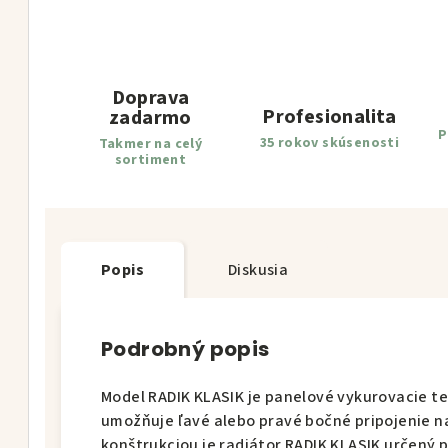
Doprava
Profesionalita
zadarmo
P
35 rokov skúsenosti
Takmer na celý
sortiment
Popis
Diskusia
Podrobný popis
Model RADIK KLASIK je panelové vykurovacie te
umožňuje ľavé alebo pravé bočné pripojenie n
konštrukciou je radiátor RADIK KLASIK určený 