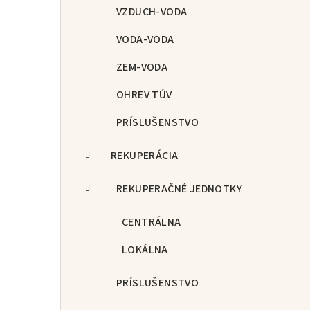
p
VZDUCH-VODA
a
VODA-VODA
n
ZEM-VODA
e
OHREV TÚV
l
PRÍSLUŠENSTVO
REKUPERÁCIA
REKUPERAČNÉ JEDNOTKY
CENTRÁLNA
LOKÁLNA
PRÍSLUŠENSTVO