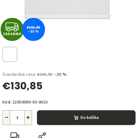
Z
€201,30
–35 %
ZADARMO
A
D
A
štandardná cena:
€201,30
–35 %
R
€130,85
M
Jednotková
O
Kód:
22050090-50-0010
cena:
−
+
Do košíka