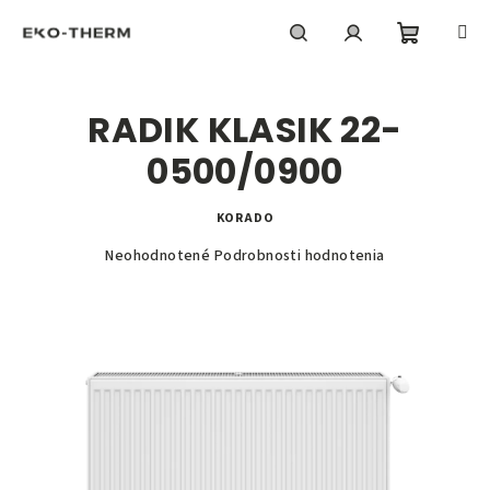
Prejsť
na
obsah
Nákupn
Hľadať
Prihlásenie
RADIK KLASIK 22-
košík
0500/0900
KORADO
Priemerné
Neohodnotené
Podrobnosti hodnotenia
hodnotenie
produktu
je
0,0
z
5
hviezdičiek.