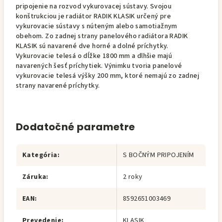
pripojenie na rozvod vykurovacej sústavy. Svojou
konštrukciou je radiátor RADIK KLASIK určený pre
vykurovacie sústavy s núteným alebo samotiažnym
obehom. Zo zadnej strany panelového radiátora RADIK
KLASIK sú navarené dve horné a dolné príchytky.
Vykurovacie telesá o dĺžke 1800 mm a dlhšie majú
navarených šesť príchytiek. Výnimku tvoria panelové
vykurovacie telesá výšky 200 mm, ktoré nemajú zo zadnej
strany navarené príchytky.
Dodatočné parametre
Kategória
:
S BOČNÝM PRIPOJENÍM
Záruka
:
2 roky
EAN
:
8592651003469
Prevedenie
:
KLASIK