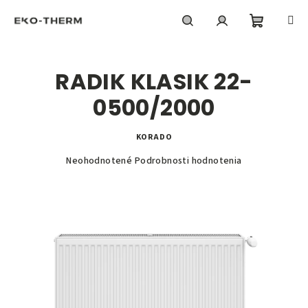
Prejsť
na
obsah
Nákupn
Hľadať
Prihlásenie
RADIK KLASIK 22-
košík
0500/2000
KORADO
Priemerné
Neohodnotené
Podrobnosti hodnotenia
hodnotenie
produktu
je
0,0
z
5
hviezdičiek.