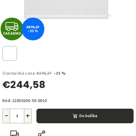
Z
€376,27
–35 %
ZADARMO
A
D
A
štandardná cena:
€376,27
–35 %
R
€244,58
M
Jednotková
O
Kód:
22050200-50-0010
cena:
−
+
Do košíka