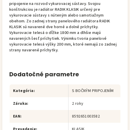
pripojenie na rozvod vykurovacej sústavy. Svojou
konštrukciou je radiátor RADIK KLASIK určený pre
vykurovacie sústavy s núteným alebo samotiažnym
obehom. Zo zadnej strany panelového radiátora RADIK
KLASIK sú navarené dve horné a dolné príchytky.
Vykurovacie telesá o dĺžke 1800 mm a dlhšie majú
navarených šesť príchytiek. Výnimku tvoria panelové
vykurovacie telesá výšky 200 mm, ktoré nemajú zo zadnej
strany navarené príchytky.
Dodatočné parametre
Kategória
:
S BOČNÝM PRIPOJENÍM
Záruka
:
2 roky
EAN
:
8592651003582
Prevedenie
:
KLASIK