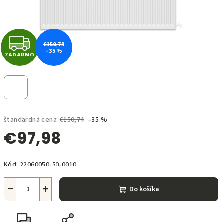
Z
€150,74
–35 %
ZADARMO
A
D
A
štandardná cena:
€150,74
–35 %
R
€97,98
M
Jednotková
O
Kód:
22060050-50-0010
cena:
−
+
Do košíka