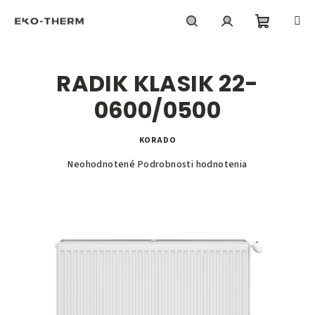
Prejsť
na
obsah
Nákupn
Hľadať
Prihlásenie
RADIK KLASIK 22-
košík
0600/0500
KORADO
Priemerné
Neohodnotené
Podrobnosti hodnotenia
hodnotenie
produktu
je
0,0
z
5
hviezdičiek.