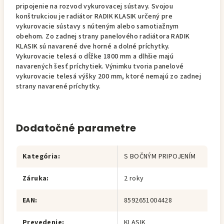
pripojenie na rozvod vykurovacej sústavy. Svojou
konštrukciou je radiátor RADIK KLASIK určený pre
vykurovacie sústavy s núteným alebo samotiažnym
obehom. Zo zadnej strany panelového radiátora RADIK
KLASIK sú navarené dve horné a dolné príchytky.
Vykurovacie telesá o dĺžke 1800 mm a dlhšie majú
navarených šesť príchytiek. Výnimku tvoria panelové
vykurovacie telesá výšky 200 mm, ktoré nemajú zo zadnej
strany navarené príchytky.
Dodatočné parametre
Kategória
:
S BOČNÝM PRIPOJENÍM
Záruka
:
2 roky
EAN
:
8592651004428
Prevedenie
:
KLASIK