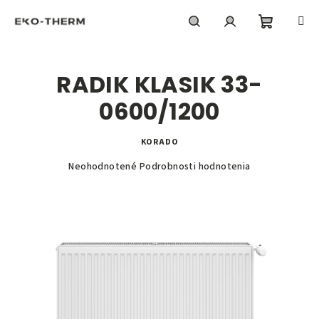
Prejsť
na
obsah
Nákupn
Hľadať
Prihlásenie
RADIK KLASIK 33-
košík
0600/1200
KORADO
Priemerné
Neohodnotené
Podrobnosti hodnotenia
hodnotenie
produktu
je
0,0
z
5
hviezdičiek.