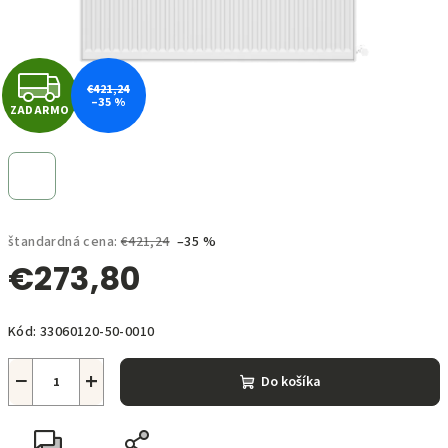
Z
€421,24
–35 %
ZADARMO
A
D
A
štandardná cena:
€421,24
–35 %
R
€273,80
M
Jednotková
O
Kód:
33060120-50-0010
cena:
−
+
Do košíka