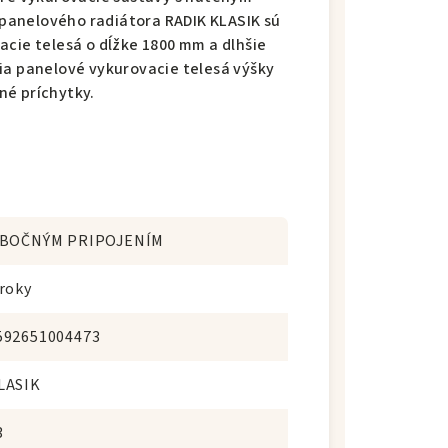
panelového radiátora RADIK KLASIK sú
acie telesá o dĺžke 1800 mm a dlhšie
ia panelové vykurovacie telesá výšky
né príchytky.
 BOČNÝM PRIPOJENÍM
 roky
592651004473
LASIK
3