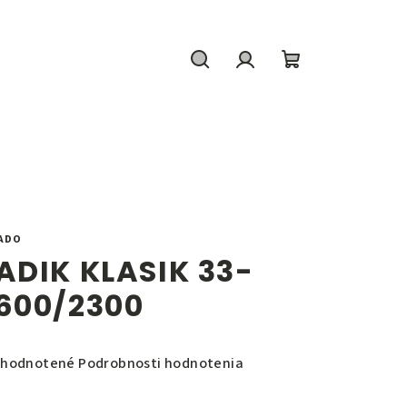
Hľadať
Prihlásenie
Nákupný
košík
ADO
ADIK KLASIK 33-
600/2300
emerné
hodnotené
Podrobnosti hodnotenia
notenie
duktu