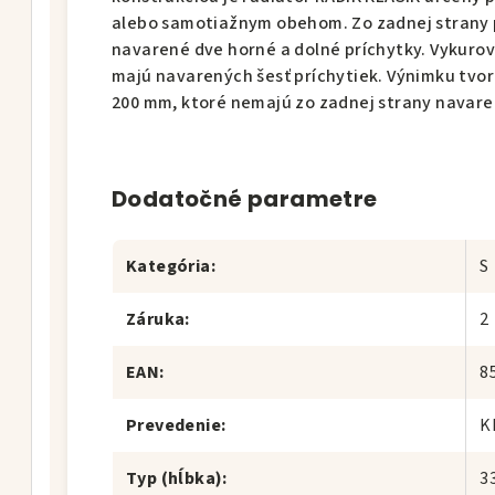
alebo samotiažnym obehom. Zo zadnej strany 
navarené dve horné a dolné príchytky. Vykurov
majú navarených šesť príchytiek. Výnimku tvor
200 mm, ktoré nemajú zo zadnej strany navare
Dodatočné parametre
Kategória
:
S
Záruka
:
2
EAN
:
8
Prevedenie
:
K
Typ (hĺbka)
:
3