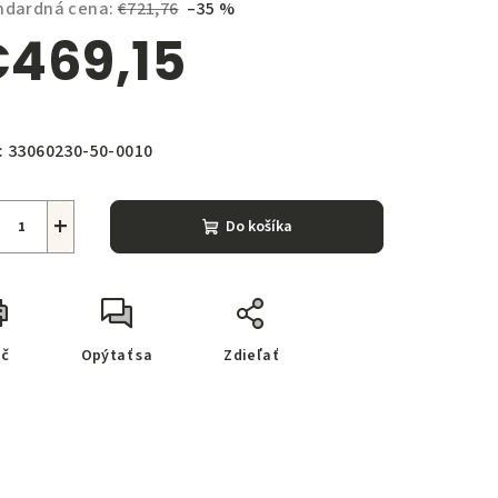
ndardná cena:
€721,76
–35 %
469,15
notková
zdičiek.
a:
:
33060230-50-0010
+
Do košíka
ač
Opýtať sa
Zdieľať