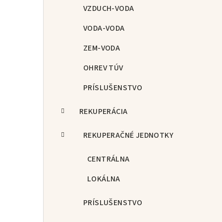
p
VZDUCH-VODA
a
VODA-VODA
n
ZEM-VODA
e
OHREV TÚV
l
PRÍSLUŠENSTVO
REKUPERÁCIA
REKUPERAČNÉ JEDNOTKY
CENTRÁLNA
LOKÁLNA
PRÍSLUŠENSTVO