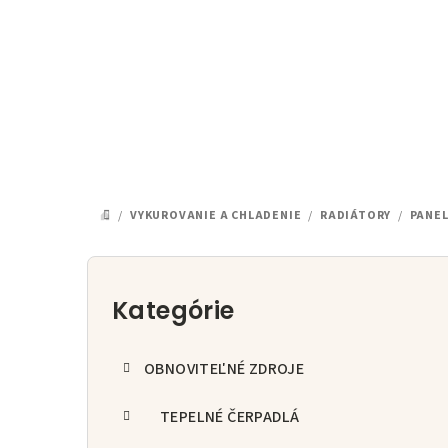
Prejsť
na
obsah
/
VYKUROVANIE A CHLADENIE
/
RADIÁTORY
/
PANE
DOMOV
B
o
Kategórie
Preskočiť
kategórie
č
OBNOVITEĽNÉ ZDROJE
n
ý
TEPELNÉ ČERPADLÁ