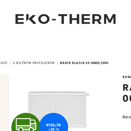
LOVÉ
/
S BOČNÝM PRIPOJENÍM
/
RADIK KLASIK 33-0600/2300
KOR
R
0
Pri
Neo
Z
hod
€721,76
–35 %
pro