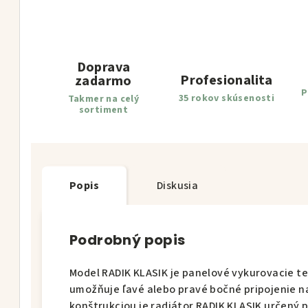
Doprava
Profesionalita
zadarmo
P
35 rokov skúsenosti
Takmer na celý
sortiment
Popis
Diskusia
Podrobný popis
Model RADIK KLASIK je panelové vykurovacie te
umožňuje ľavé alebo pravé bočné pripojenie n
konštrukciou je radiátor RADIK KLASIK určený 