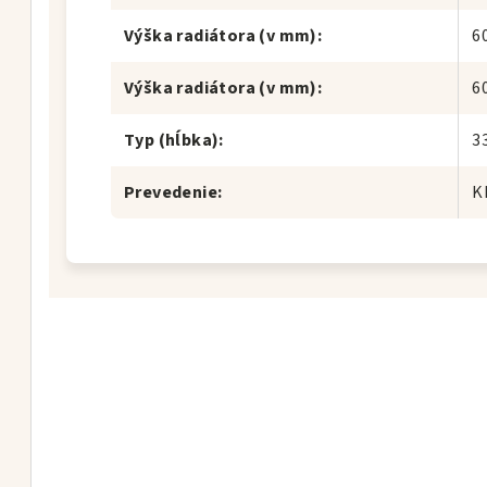
Výška radiátora (v mm)
:
6
Výška radiátora (v mm)
:
6
Typ (hĺbka)
:
3
Prevedenie
:
K