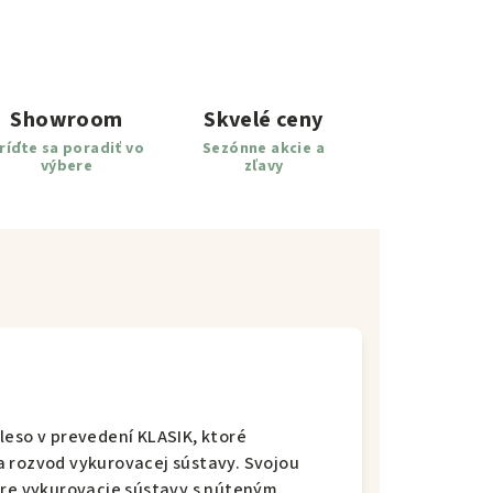
Showroom
Skvelé ceny
ríďte sa poradiť vo
Sezónne akcie a
výbere
zľavy
leso v prevedení KLASIK, ktoré
a rozvod vykurovacej sústavy. Svojou
pre vykurovacie sústavy s núteným