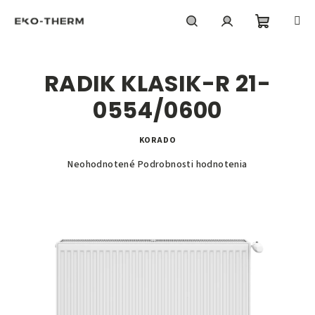
Prejsť
na
obsah
Nákupn
Hľadať
Prihlásenie
RADIK KLASIK-R 21-
košík
0554/0600
KORADO
Priemerné
Neohodnotené
Podrobnosti hodnotenia
hodnotenie
produktu
je
0,0
z
5
hviezdičiek.