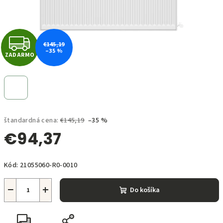
Z
€145,19
–35 %
ZADARMO
A
D
A
štandardná cena:
€145,19
–35 %
R
€94,37
M
Jednotková
O
Kód:
21055060-R0-0010
cena:
−
+
Do košíka