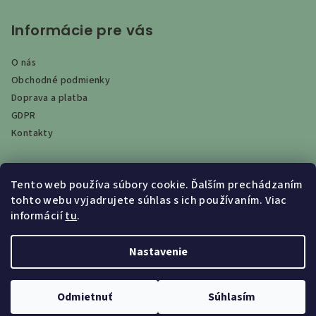
Informácie pre vás
O nás
Obchodné podmienky
Doprava a platba
GDPR
Kontakty
Tento web používa súbory cookie. Ďalším prechádzaním
Vyhľadávanie
tohto webu vyjadrujete súhlas s ich používaním. Viac
informácií
tu
.
Hľadať
Nastavenie
Copyright 2026
EKO-THERM
. Všetky práva vyhradené.
Odmietnuť
Súhlasím
Vytvoril Shoptet