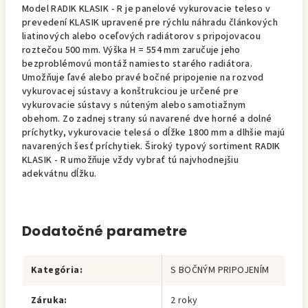
Model RADIK KLASIK - R je panelové vykurovacie teleso v
prevedení KLASIK upravené pre rýchlu náhradu článkových
liatinových alebo oceľových radiátorov s pripojovacou
roztečou 500 mm. Výška H = 554 mm zaručuje jeho
bezproblémovú montáž namiesto starého radiátora.
Umožňuje ľavé alebo pravé bočné pripojenie na rozvod
vykurovacej sústavy a konštrukciou je určené pre
vykurovacie sústavy s núteným alebo samotiažnym
obehom. Zo zadnej strany sú navarené dve horné a dolné
príchytky, vykurovacie telesá o dĺžke 1800 mm a dlhšie majú
navarených šesť príchytiek. Široký typový sortiment RADIK
KLASIK - R umožňuje vždy vybrať tú najvhodnejšiu
adekvátnu dĺžku.
Dodatočné parametre
Kategória
:
S BOČNÝM PRIPOJENÍM
Záruka
:
2 roky