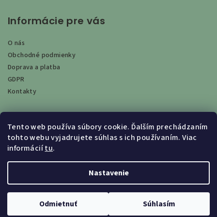
Informácie pre vás
O nás
Obchodné podmienky
Doprava a platba
GDPR
Kontakty
Tento web používa súbory cookie. Ďalším prechádzaním
Vyhľadávanie
tohto webu vyjadrujete súhlas s ich používaním. Viac
informácií
tu
.
Hľadať
Nastavenie
Copyright 2026
EKO-THERM
. Všetky práva vyhradené.
Odmietnuť
Súhlasím
Vytvoril Shoptet