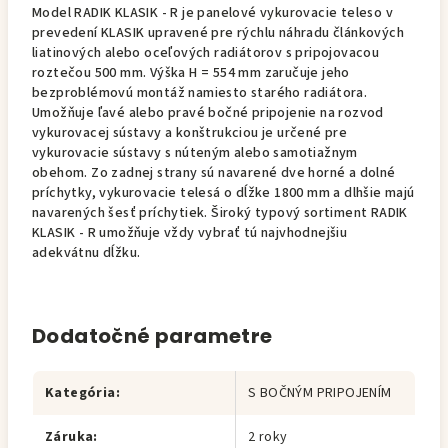
Model RADIK KLASIK - R je panelové vykurovacie teleso v
prevedení KLASIK upravené pre rýchlu náhradu článkových
liatinových alebo oceľových radiátorov s pripojovacou
roztečou 500 mm. Výška H = 554 mm zaručuje jeho
bezproblémovú montáž namiesto starého radiátora.
Umožňuje ľavé alebo pravé bočné pripojenie na rozvod
vykurovacej sústavy a konštrukciou je určené pre
vykurovacie sústavy s núteným alebo samotiažnym
obehom. Zo zadnej strany sú navarené dve horné a dolné
príchytky, vykurovacie telesá o dĺžke 1800 mm a dlhšie majú
navarených šesť príchytiek. Široký typový sortiment RADIK
KLASIK - R umožňuje vždy vybrať tú najvhodnejšiu
adekvátnu dĺžku.
Dodatočné parametre
Kategória
:
S BOČNÝM PRIPOJENÍM
Záruka
:
2 roky