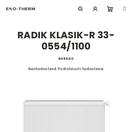
Prejsť
na
obsah
Nákupn
Hľadať
Prihlásenie
RADIK KLASIK-R 33-
košík
0554/1100
KORADO
Priemerné
Neohodnotené
Podrobnosti hodnotenia
hodnotenie
produktu
je
0,0
z
5
hviezdičiek.