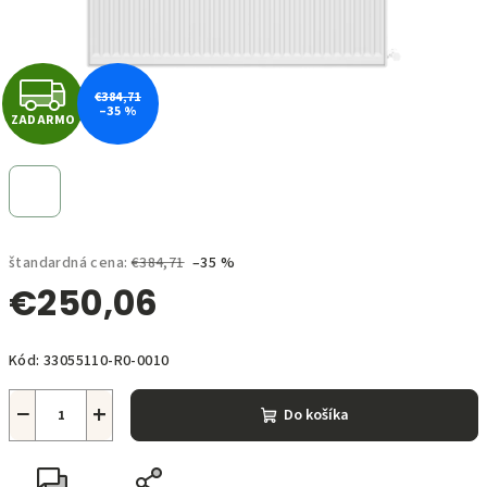
Z
€384,71
–35 %
ZADARMO
A
D
A
štandardná cena:
€384,71
–35 %
R
€250,06
M
Jednotková
O
Kód:
33055110-R0-0010
cena:
−
+
Do košíka