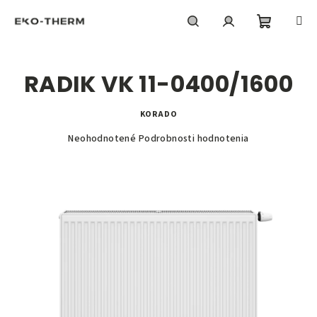
Prejsť
na
obsah
Nákupn
Hľadať
Prihlásenie
RADIK VK 11-0400/1600
košík
KORADO
Priemerné
Neohodnotené
Podrobnosti hodnotenia
hodnotenie
produktu
je
0,0
z
5
hviezdičiek.