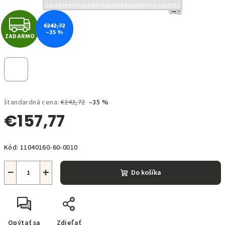
Z
€242,72
–35 %
ZADARMO
A
D
A
štandardná cena:
€242,72
–35 %
R
€157,77
M
Jednotková
O
Kód:
11040160-60-0010
cena:
−
+
Do košíka
Opýtať sa
Zdieľať