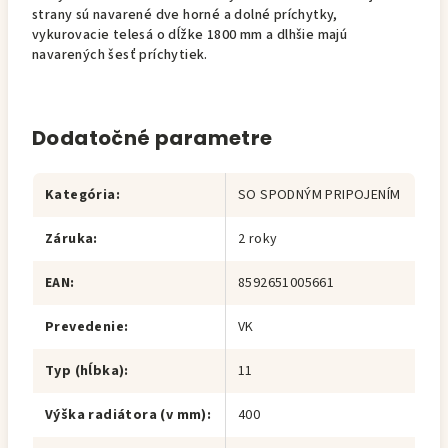
strany sú navarené dve horné a dolné príchytky,
vykurovacie telesá o dĺžke 1800 mm a dlhšie majú
navarených šesť príchytiek.
Dodatočné parametre
Kategória
:
SO SPODNÝM PRIPOJENÍM
Záruka
:
2 roky
EAN
:
8592651005661
Prevedenie
:
VK
Typ (hĺbka)
:
11
Výška radiátora (v mm)
:
400