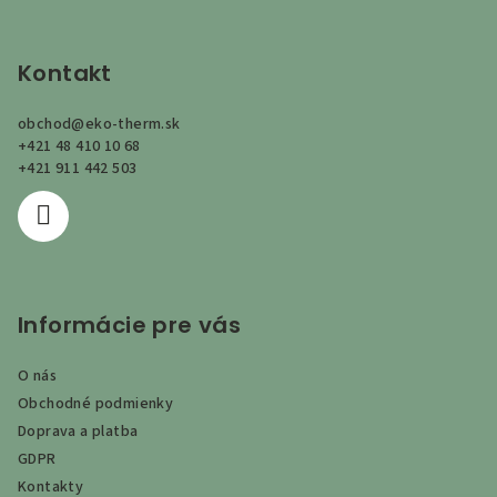
Z
á
p
Kontakt
ä
obchod
@
eko-therm.sk
t
+421 48 410 10 68
i
+421 911 442 503
e
Informácie pre vás
O nás
Obchodné podmienky
Doprava a platba
GDPR
Kontakty