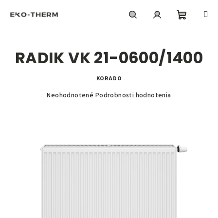
Prejsť
na
obsah
Nákupn
Hľadať
Prihlásenie
RADIK VK 21-0600/1400
košík
KORADO
Priemerné
Neohodnotené
Podrobnosti hodnotenia
hodnotenie
produktu
je
0,0
z
5
hviezdičiek.