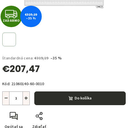
Z
€319,19
–35 %
ZADARMO
A
D
A
štandardná cena:
€319,19
–35 %
R
€207,47
M
Jednotková
O
Kód:
21060140-60-0010
cena:
−
+
Do košíka
Opýtať sa
Zdieľať