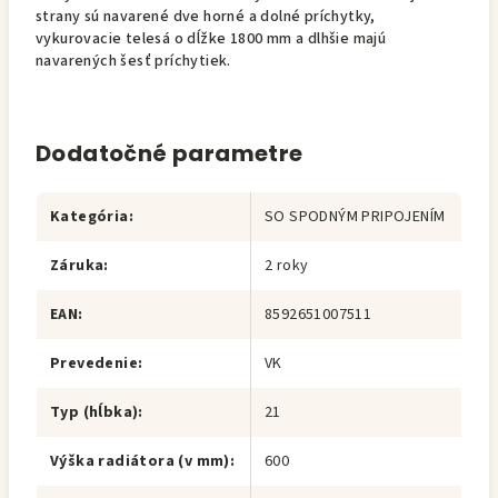
strany sú navarené dve horné a dolné príchytky,
vykurovacie telesá o dĺžke 1800 mm a dlhšie majú
navarených šesť príchytiek.
Dodatočné parametre
Kategória
:
SO SPODNÝM PRIPOJENÍM
Záruka
:
2 roky
EAN
:
8592651007511
Prevedenie
:
VK
Typ (hĺbka)
:
21
Výška radiátora (v mm)
:
600