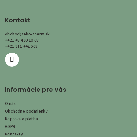
Z
á
p
Kontakt
ä
obchod
@
eko-therm.sk
t
+421 48 410 10 68
i
+421 911 442 503
e
Informácie pre vás
O nás
Obchodné podmienky
Doprava a platba
GDPR
Kontakty