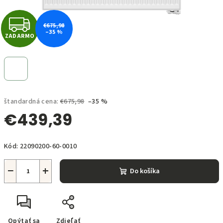
Z
€675,98
–35 %
ZADARMO
A
D
A
štandardná cena:
€675,98
–35 %
R
€439,39
M
Jednotková
O
Kód:
22090200-60-0010
cena:
−
+
Do košíka
Opýtať sa
Zdieľať