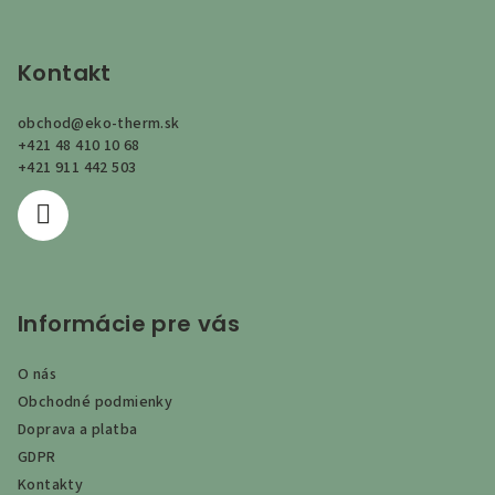
Z
á
p
Kontakt
ä
obchod
@
eko-therm.sk
t
+421 48 410 10 68
i
+421 911 442 503
e
Informácie pre vás
O nás
Obchodné podmienky
Doprava a platba
GDPR
Kontakty