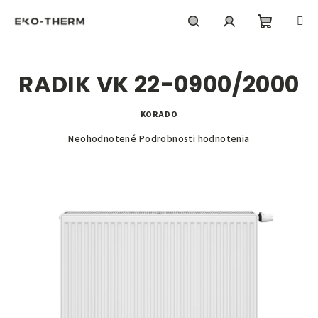
Prejsť
na
obsah
Nákupn
Hľadať
Prihlásenie
RADIK VK 22-0900/2000
košík
KORADO
Priemerné
Neohodnotené
Podrobnosti hodnotenia
hodnotenie
produktu
je
0,0
z
5
hviezdičiek.