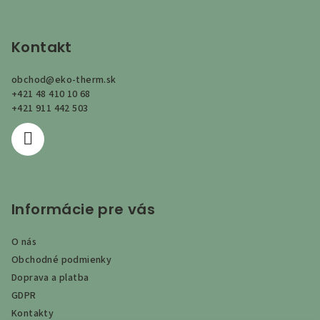
Z
á
p
Kontakt
ä
obchod
@
eko-therm.sk
t
+421 48 410 10 68
i
+421 911 442 503
e
Informácie pre vás
O nás
Obchodné podmienky
Doprava a platba
GDPR
Kontakty