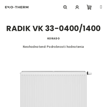
Prejsť
na
obsah
Nákupn
Hľadať
Prihlásenie
RADIK VK 33-0400/1400
košík
KORADO
Priemerné
Neohodnotené
Podrobnosti hodnotenia
hodnotenie
produktu
je
0,0
z
5
hviezdičiek.