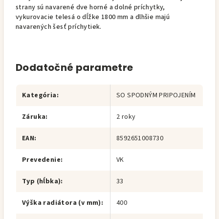
strany sú navarené dve horné a dolné príchytky,
vykurovacie telesá o dĺžke 1800 mm a dlhšie majú
navarených šesť príchytiek.
Dodatočné parametre
Kategória
:
SO SPODNÝM PRIPOJENÍM
Záruka
:
2 roky
EAN
:
8592651008730
Prevedenie
:
VK
Typ (hĺbka)
:
33
Výška radiátora (v mm)
:
400