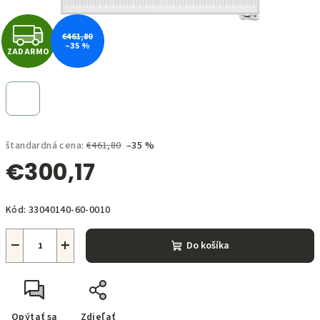
Z
€461,80
–35 %
ZADARMO
A
D
A
štandardná cena:
€461,80
–35 %
R
€300,17
M
Jednotková
O
Kód:
33040140-60-0010
cena:
−
+
Do košíka
Opýtať sa
Zdieľať