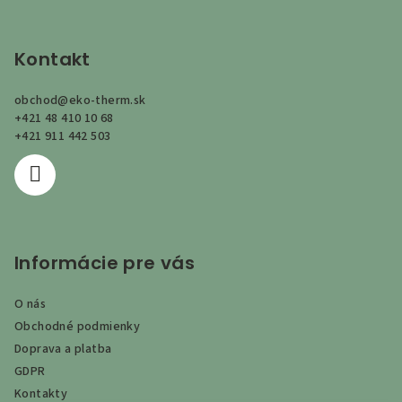
Z
á
p
Kontakt
ä
obchod
@
eko-therm.sk
t
+421 48 410 10 68
i
+421 911 442 503
e
Informácie pre vás
O nás
Obchodné podmienky
Doprava a platba
GDPR
Kontakty