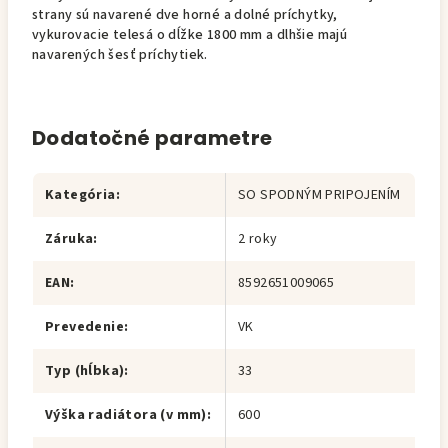
strany sú navarené dve horné a dolné príchytky,
vykurovacie telesá o dĺžke 1800 mm a dlhšie majú
navarených šesť príchytiek.
Dodatočné parametre
Kategória
:
SO SPODNÝM PRIPOJENÍM
Záruka
:
2 roky
EAN
:
8592651009065
Prevedenie
:
VK
Typ (hĺbka)
:
33
Výška radiátora (v mm)
:
600