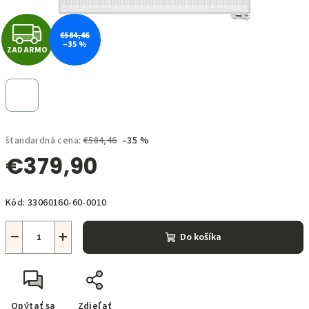
Z
€584,46
–35 %
ZADARMO
A
D
A
štandardná cena:
€584,46
–35 %
R
€379,90
M
Jednotková
O
Kód:
33060160-60-0010
cena:
−
+
Do košíka
Opýtať sa
Zdieľať