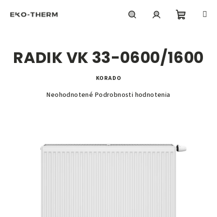
Prejsť
na
obsah
Nákupn
Hľadať
Prihlásenie
RADIK VK 33-0600/1600
košík
KORADO
Priemerné
Neohodnotené
Podrobnosti hodnotenia
hodnotenie
produktu
je
0,0
z
5
hviezdičiek.