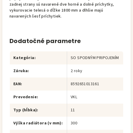
zadnej strany sú navarené dve horné a dolné príchytky,
vykurovacie telesá o dĺžke 1800 mm a dlhšie majú
navarených šesť príchytiek.
Dodatočné parametre
Kategória
:
SO SPODNÝM PRIPOJENÍM
Záruka
:
2 roky
EAN
:
8592651013161
Prevedenie
:
VKL
Typ (hĺbka)
:
11
Výška radiátora (v mm)
:
300