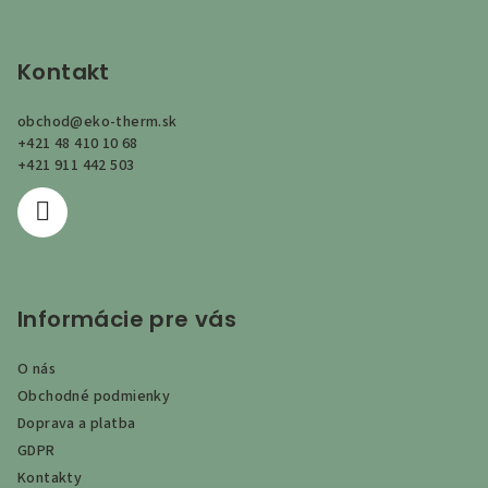
Z
á
p
Kontakt
ä
obchod
@
eko-therm.sk
t
+421 48 410 10 68
i
+421 911 442 503
e
Informácie pre vás
O nás
Obchodné podmienky
Doprava a platba
GDPR
Kontakty