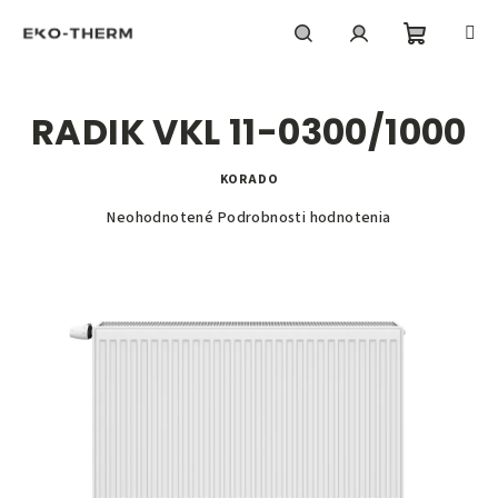
Prejsť
na
obsah
Nákupn
Hľadať
Prihlásenie
RADIK VKL 11-0300/1000
košík
KORADO
Priemerné
Neohodnotené
Podrobnosti hodnotenia
hodnotenie
produktu
je
0,0
z
5
hviezdičiek.