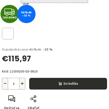
Z
€178,41
–35 %
ZADARMO
A
D
A
štandardná cena:
€178,41
–35 %
R
€115,97
M
Jednotková
O
Kód:
11030100-E0-0010
cena:
−
+
Do košíka
Opýtať sa
Zdieľať