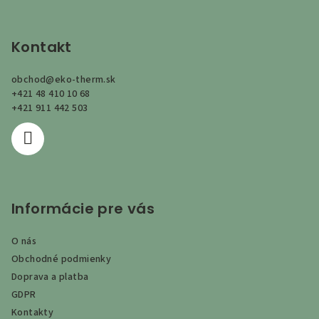
Z
á
p
Kontakt
ä
obchod
@
eko-therm.sk
t
+421 48 410 10 68
i
+421 911 442 503
e
Informácie pre vás
O nás
Obchodné podmienky
Doprava a platba
GDPR
Kontakty