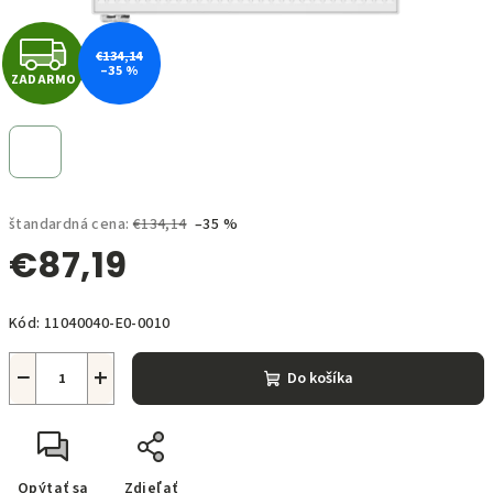
Z
€134,14
–35 %
ZADARMO
A
D
A
štandardná cena:
€134,14
–35 %
R
€87,19
M
Jednotková
O
Kód:
11040040-E0-0010
cena:
−
+
Do košíka
Opýtať sa
Zdieľať