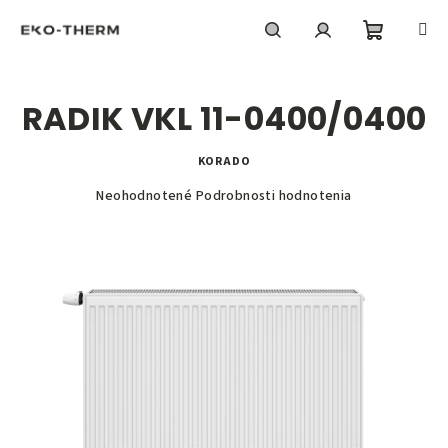
Prejsť
na
obsah
Nákupn
Hľadať
Prihlásenie
RADIK VKL 11-0400/0400
košík
KORADO
Priemerné
Neohodnotené
Podrobnosti hodnotenia
hodnotenie
produktu
je
0,0
z
5
hviezdičiek.