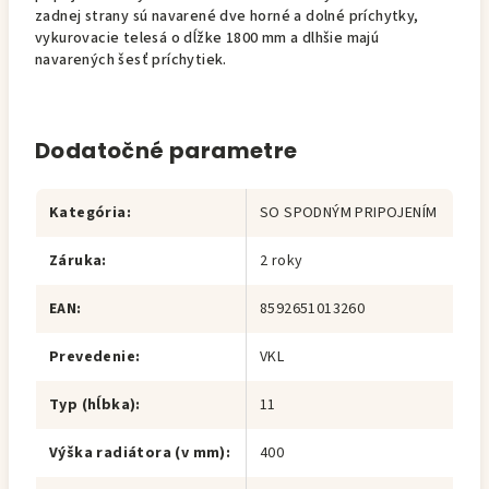
zadnej strany sú navarené dve horné a dolné príchytky,
vykurovacie telesá o dĺžke 1800 mm a dlhšie majú
navarených šesť príchytiek.
Dodatočné parametre
Kategória
:
SO SPODNÝM PRIPOJENÍM
Záruka
:
2 roky
EAN
:
8592651013260
Prevedenie
:
VKL
Typ (hĺbka)
:
11
Výška radiátora (v mm)
:
400