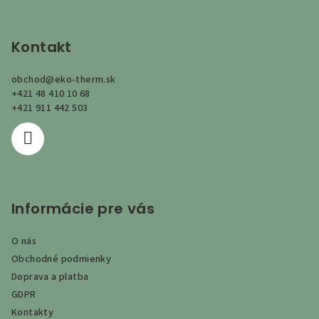
Z
á
p
Kontakt
ä
obchod
@
eko-therm.sk
t
+421 48 410 10 68
i
+421 911 442 503
e
Informácie pre vás
O nás
Obchodné podmienky
Doprava a platba
GDPR
Kontakty