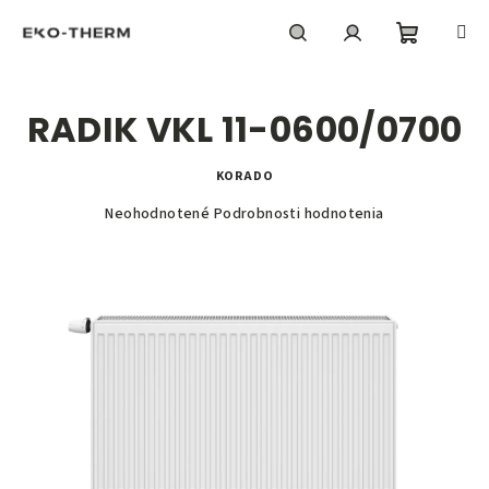
Prejsť
na
obsah
Nákupn
Hľadať
Prihlásenie
RADIK VKL 11-0600/0700
košík
KORADO
Priemerné
Neohodnotené
Podrobnosti hodnotenia
hodnotenie
produktu
je
0,0
z
5
hviezdičiek.