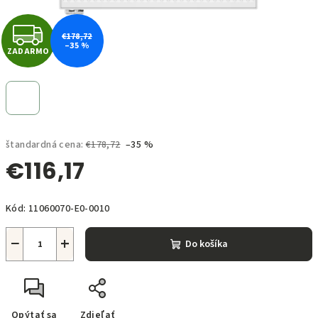
Z
€178,72
–35 %
ZADARMO
A
D
A
štandardná cena:
€178,72
–35 %
R
€116,17
M
Jednotková
O
Kód:
11060070-E0-0010
cena:
−
+
Do košíka
Opýtať sa
Zdieľať