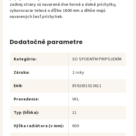
zadnej strany sú navarené dve horné a dolné príchytky,
vykurovacie telesá o dĺžke 1800 mm a dlhšie majú
navarených šesť príchytiek.
Dodatočné parametre
Kategória
:
SO SPODNÝM PRIPOJENÍM
Záruka
:
2 roky
EAN
:
8592651013611
Prevedenie
:
VKL
Typ (hĺbka)
:
11
Výška radiátora (v mm)
:
600