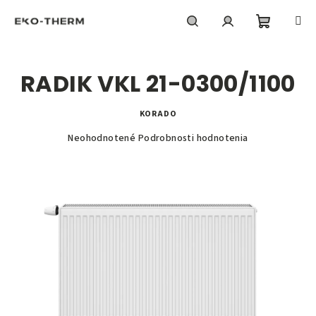
Prejsť
na
obsah
Nákupn
Hľadať
Prihlásenie
RADIK VKL 21-0300/1100
košík
KORADO
Priemerné
Neohodnotené
Podrobnosti hodnotenia
hodnotenie
produktu
je
0,0
z
5
hviezdičiek.