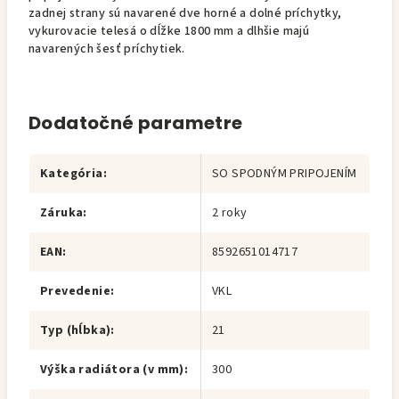
zadnej strany sú navarené dve horné a dolné príchytky,
vykurovacie telesá o dĺžke 1800 mm a dlhšie majú
navarených šesť príchytiek.
Dodatočné parametre
Kategória
:
SO SPODNÝM PRIPOJENÍM
Záruka
:
2 roky
EAN
:
8592651014717
Prevedenie
:
VKL
Typ (hĺbka)
:
21
Výška radiátora (v mm)
:
300