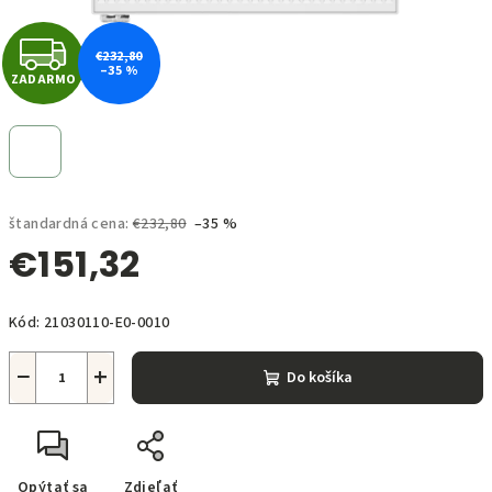
Z
€232,80
–35 %
ZADARMO
A
D
A
štandardná cena:
€232,80
–35 %
R
€151,32
M
Jednotková
O
Kód:
21030110-E0-0010
cena:
−
+
Do košíka
Opýtať sa
Zdieľať