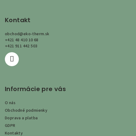
Z
á
p
Kontakt
ä
obchod
@
eko-therm.sk
t
+421 48 410 10 68
i
+421 911 442 503
e
Informácie pre vás
O nás
Obchodné podmienky
Doprava a platba
GDPR
Kontakty