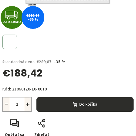
Z
€289,87
–35 %
ZADARMO
A
D
A
štandardná cena:
€289,87
–35 %
R
€188,42
M
Jednotková
O
Kód:
21060120-E0-0010
cena:
−
+
Do košíka
Opýtať sa
Zdieľať