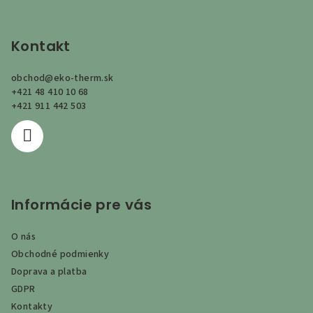
Z
á
p
Kontakt
ä
obchod
@
eko-therm.sk
t
+421 48 410 10 68
i
+421 911 442 503
e
Informácie pre vás
O nás
Obchodné podmienky
Doprava a platba
GDPR
Kontakty