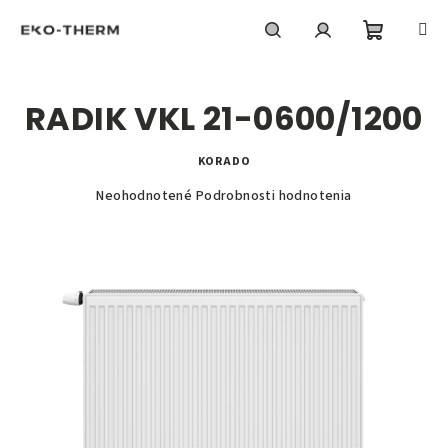
Prejsť
na
obsah
Nákupn
Hľadať
Prihlásenie
RADIK VKL 21-0600/1200
košík
KORADO
Priemerné
Neohodnotené
Podrobnosti hodnotenia
hodnotenie
produktu
je
0,0
z
5
hviezdičiek.