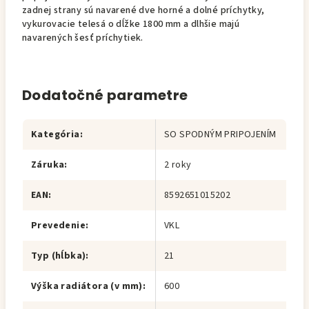
zadnej strany sú navarené dve horné a dolné príchytky,
vykurovacie telesá o dĺžke 1800 mm a dlhšie majú
navarených šesť príchytiek.
Dodatočné parametre
Kategória
:
SO SPODNÝM PRIPOJENÍM
Záruka
:
2 roky
EAN
:
8592651015202
Prevedenie
:
VKL
Typ (hĺbka)
:
21
Výška radiátora (v mm)
:
600