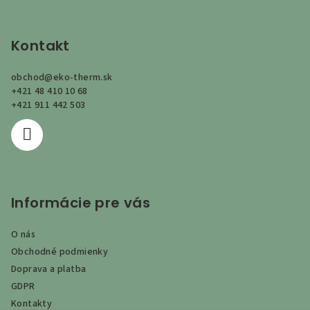
Z
á
p
Kontakt
ä
obchod
@
eko-therm.sk
t
+421 48 410 10 68
i
+421 911 442 503
e
Informácie pre vás
O nás
Obchodné podmienky
Doprava a platba
GDPR
Kontakty