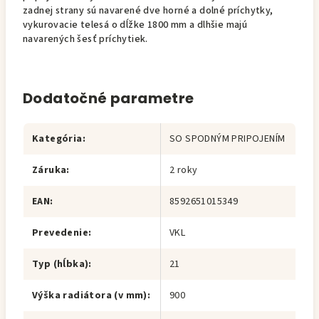
zadnej strany sú navarené dve horné a dolné príchytky,
vykurovacie telesá o dĺžke 1800 mm a dlhšie majú
navarených šesť príchytiek.
Dodatočné parametre
Kategória
:
SO SPODNÝM PRIPOJENÍM
Záruka
:
2 roky
EAN
:
8592651015349
Prevedenie
:
VKL
Typ (hĺbka)
:
21
Výška radiátora (v mm)
:
900