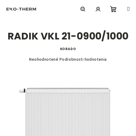
Prejsť
na
obsah
Nákupn
Hľadať
Prihlásenie
RADIK VKL 21-0900/1000
košík
KORADO
Priemerné
Neohodnotené
Podrobnosti hodnotenia
hodnotenie
produktu
je
0,0
z
5
hviezdičiek.