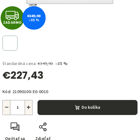
Z
€349,90
–35 %
ZADARMO
A
D
A
štandardná cena:
€349,90
–35 %
R
€227,43
M
Jednotková
O
Kód:
21090100-E0-0010
cena:
−
+
Do košíka
Opýtať sa
Zdieľať