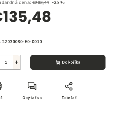
ndardná cena:
€208,44
–35 %
135,48
notková
zdičiek.
a:
:
22030080-E0-0010
+
Do košíka
ač
Opýtať sa
Zdieľať