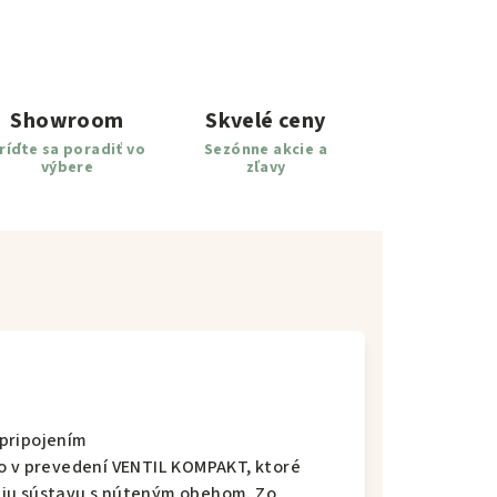
Showroom
Skvelé ceny
ríďte sa poradiť vo
Sezónne akcie a
výbere
zľavy
pripojením
so v prevedení VENTIL KOMPAKT, ktoré
ciu sústavu s núteným obehom. Zo