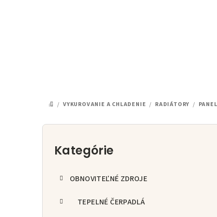
Prejsť
na
obsah
/
VYKUROVANIE A CHLADENIE
/
RADIÁTORY
/
PANE
DOMOV
B
o
Kategórie
Preskočiť
kategórie
č
OBNOVITEĽNÉ ZDROJE
n
ý
TEPELNÉ ČERPADLÁ