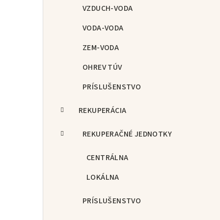
p
VZDUCH-VODA
a
VODA-VODA
n
ZEM-VODA
e
OHREV TÚV
l
PRÍSLUŠENSTVO
REKUPERÁCIA
REKUPERAČNÉ JEDNOTKY
CENTRÁLNA
LOKÁLNA
PRÍSLUŠENSTVO