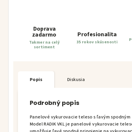
Doprava
Profesionalita
zadarmo
P
35 rokov skúsenosti
Takmer na celý
sortiment
Popis
Diskusia
Podrobný popis
Panelové vykurovacie teleso s ľavým spodným 
Model RADIK VKL je panelové vykurovacie tele
umožňuje ľavé spodné pripojenie na vykurova