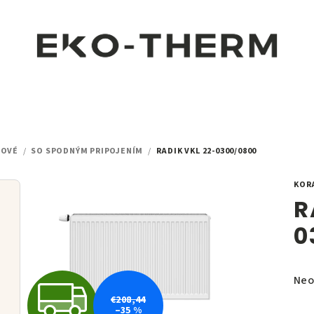
LOVÉ
/
SO SPODNÝM PRIPOJENÍM
/
RADIK VKL 22-0300/0800
KOR
R
0
Pri
Neo
Z
hod
€208,44
–35 %
pro