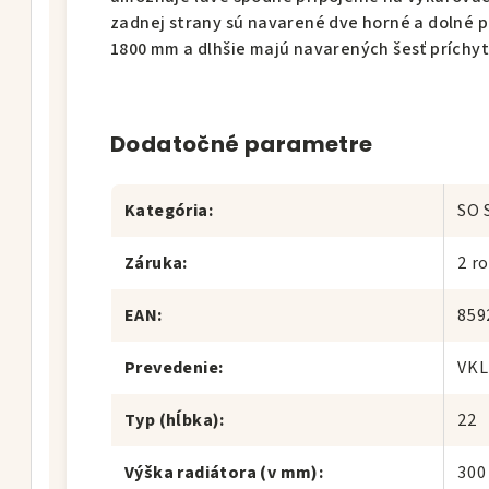
zadnej strany sú navarené dve horné a dolné p
1800 mm a dlhšie majú navarených šesť príchyt
Dodatočné parametre
Kategória
:
SO 
Záruka
:
2 r
EAN
:
859
Prevedenie
:
VKL
Typ (hĺbka)
:
22
Výška radiátora (v mm)
:
300