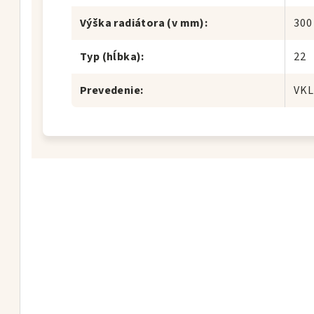
Výška radiátora (v mm)
:
300
Typ (hĺbka)
:
22
Prevedenie
:
VKL