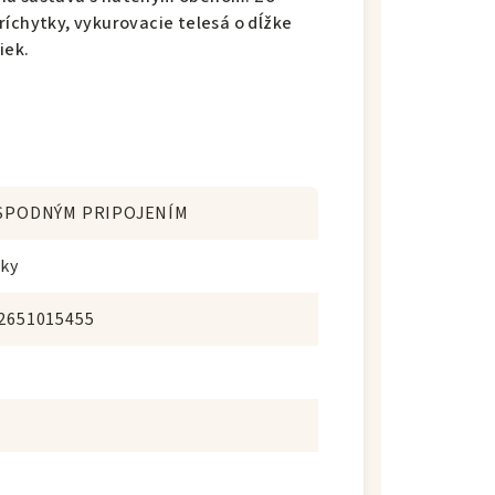
ríchytky, vykurovacie telesá o dĺžke
iek.
SPODNÝM PRIPOJENÍM
oky
2651015455