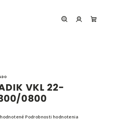
Hľadať
Prihlásenie
Nákupný
košík
ADO
ADIK VKL 22-
300/0800
emerné
hodnotené
Podrobnosti hodnotenia
notenie
duktu